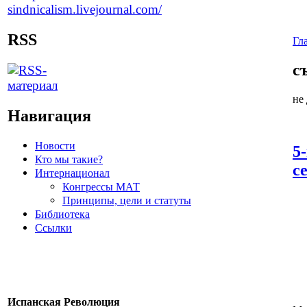
RSS
Гл
с
не
Навигация
Новости
5
Кто мы такие?
с
Интернационал
Конгрессы МАТ
Принципы, цели и статуты
Библиотека
Ссылки
Испанская Революция