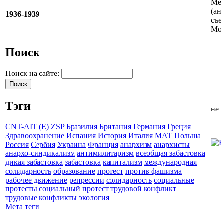
Ме
(а
1936-1939
съ
Мо
Поиск
Поиск на сайте:
Тэги
не
CNT-AIT (E)
ZSP
Бразилия
Британия
Германия
Греция
Здравоохранение
Испания
История
Италия
МАТ
Польша
Россия
Сербия
Украина
Франция
анархизм
анархисты
анархо-синдикализм
антимилитаризм
всеобщая забастовка
дикая забастовка
забастовка
капитализм
международная
солидарность
образование
протест
против фашизма
рабочее движение
репрессии
солидарность
социальные
протесты
социальный протест
трудовой конфликт
трудовые конфликты
экология
Мета теги