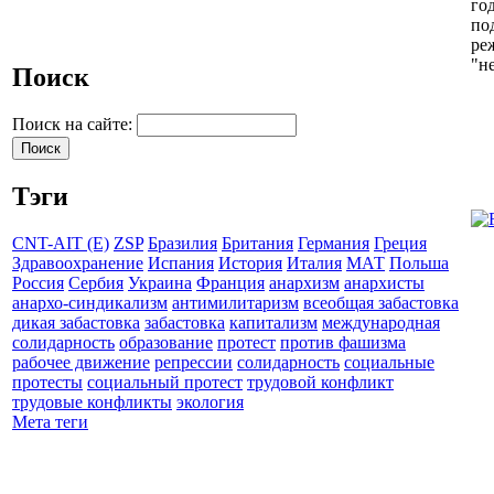
го
по
ре
"н
Поиск
Поиск на сайте:
Тэги
CNT-AIT (E)
ZSP
Бразилия
Британия
Германия
Греция
Здравоохранение
Испания
История
Италия
МАТ
Польша
Россия
Сербия
Украина
Франция
анархизм
анархисты
анархо-синдикализм
антимилитаризм
всеобщая забастовка
дикая забастовка
забастовка
капитализм
международная
солидарность
образование
протест
против фашизма
рабочее движение
репрессии
солидарность
социальные
протесты
социальный протест
трудовой конфликт
трудовые конфликты
экология
Мета теги