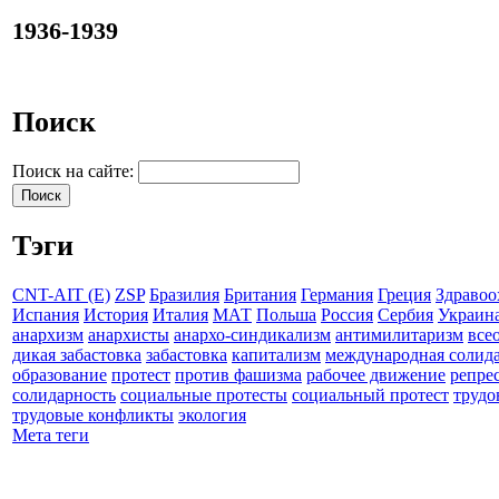
1936-1939
Поиск
Поиск на сайте:
Тэги
CNT-AIT (E)
ZSP
Бразилия
Британия
Германия
Греция
Здравоо
Испания
История
Италия
МАТ
Польша
Россия
Сербия
Украин
анархизм
анархисты
анархо-синдикализм
антимилитаризм
все
дикая забастовка
забастовка
капитализм
международная солид
образование
протест
против фашизма
рабочее движение
репре
солидарность
социальные протесты
социальный протест
трудо
трудовые конфликты
экология
Мета теги