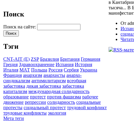
в Кантабрии 
тысяча... В
Поиск
манифестанто
От adm
Поиск на сайте:
Испан
социа
Читать
Тэги
CNT-AIT (E)
ZSP
Бразилия
Британия
Германия
Греция
Здравоохранение
Испания
История
Италия
МАТ
Польша
Россия
Сербия
Украина
Франция
анархизм
анархисты
анархо-
синдикализм
антимилитаризм
всеобщая
забастовка
дикая забастовка
забастовка
капитализм
международная солидарность
образование
протест
против фашизма
рабочее
движение
репрессии
солидарность
социальные
протесты
социальный протест
трудовой конфликт
трудовые конфликты
экология
Мета теги