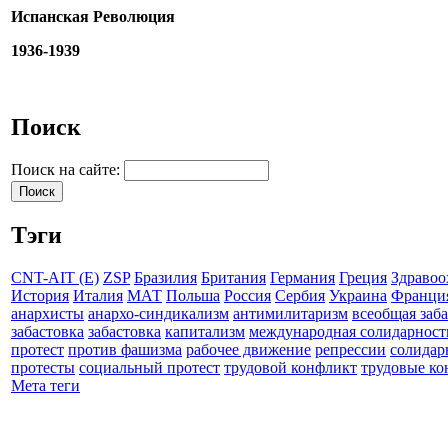
Испанская Революция
1936-1939
Поиск
Поиск на сайте:
Тэги
CNT-AIT (E)
ZSP
Бразилия
Британия
Германия
Греция
Здравоо
История
Италия
МАТ
Польша
Россия
Сербия
Украина
Франци
анархисты
анархо-синдикализм
антимилитаризм
всеобщая заб
забастовка
забастовка
капитализм
международная солидарност
протест
против фашизма
рабочее движение
репрессии
солидар
протесты
социальный протест
трудовой конфликт
трудовые к
Мета теги