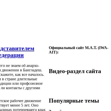
едставителем
Официальный сайт М.А.Т. (IWA-
AIT):
едерации
о не знаем об анархо-
 движении в Бангладеш.
Видео-раздел сайта
кажите, как все началось.
 в стране длительные
радиции или профсоюзное
ли контакты с другими
Популярные темы
стское рабочее движение
твует менее 5 лет. Оно
валинах потерпевшего крах