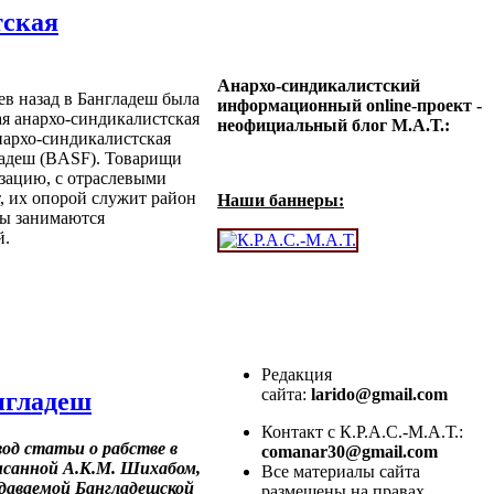
тская
Анархо-синдикалистский
ев назад в Бангладеш была
информационный online-проект -
ая анархо-синдикалистская
неофициальный блог М.А.Т.:
нархо-синдикалистская
ладеш (BASF). Товарищи
зацию, с отраслевыми
, их опорой служит район
Наши баннеры:
ды занимаются
й.
Редакция
сайта:
larido@gmail.com
нгладеш
Контакт с К.Р.А.С.-М.А.Т.:
од статьи о рабстве в
comanar30@gmail.com
исанной А.К.М. Шихабом,
Все материалы сайта
даваемой Бангладешской
размещены на правах