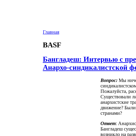
Главная
BASF
Бангладеш: Интервью с пр
Анархо-синдикалистской ф
Вопрос:
Мы ничег
синдикалистском
Пожалуйста, расс
Существовали ли
анархистские т
движение? Были 
странами?
Ответ
: Анархи
Бангладеш сущес
возникло на раз