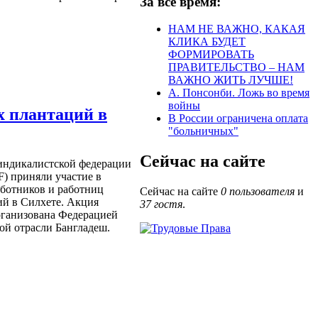
За всё время:
НАМ НЕ ВАЖНО, КАКАЯ
КЛИКА БУДЕТ
ФОРМИРОВАТЬ
ПРАВИТЕЛЬСТВО – НАМ
ВАЖНО ЖИТЬ ЛУЧШЕ!
А. Понсонби. Ложь во время
войны
х плантаций в
В России ограничена оплата
"больничных"
Сейчас на сайте
индикалистской федерации
) приняли участие в
ботников и работниц
Сейчас на сайте
0 пользователя
и
й в Силхете. Акция
37 гостя
.
рганизована Федерацией
ой отрасли Бангладеш.