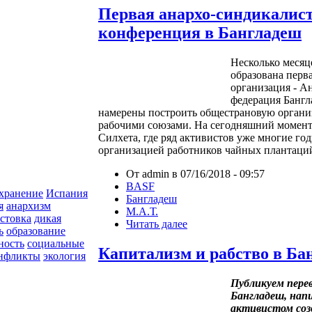
Первая анархо-синдикалис
конференция в Бангладеш
Несколько месяц
образована перв
организация - А
федерация Банг
намерены построить общестрановую органи
рабочими союзами. На сегодняшний момент
Силхета, где ряд активистов уже многие го
организацией работников чайных плантаци
От admin в 07/16/2018 - 09:57
BASF
хранение
Испания
Бангладеш
я
анархизм
М.А.Т.
астовка
дикая
Читать далее
ь
образование
ность
социальные
Капитализм и рабство в Ба
онфликты
экология
Публикуем перев
Бангладеш, нап
активистом соз