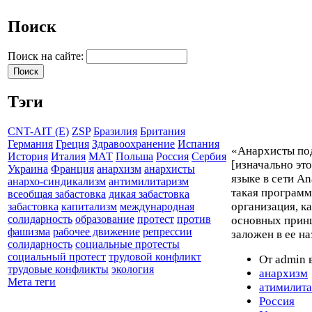
Поиск
Поиск на сайте:
Тэги
CNT-AIT (E)
ZSP
Бразилия
Британия
Германия
Греция
Здравоохранение
Испания
«Анархисты по
История
Италия
МАТ
Польша
Россия
Сербия
[изначально эт
Украина
Франция
анархизм
анархисты
языке в сети An
анархо-синдикализм
антимилитаризм
такая программ
всеобщая забастовка
дикая забастовка
организация, ка
забастовка
капитализм
международная
солидарность
образование
протест
против
основных принц
фашизма
рабочее движение
репрессии
заложен в ее н
солидарность
социальные протесты
социальный протест
трудовой конфликт
От admin в
трудовые конфликты
экология
анархизм
Мета теги
атимилит
Россия