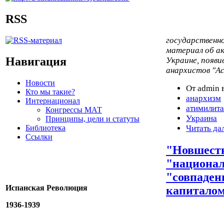
RSS
государственн
материал об а
Навигация
Украине, появи
анархистов "Ас
Новости
От admin в
Кто мы такие?
анархизм
Интернационал
атимилит
Конгрессы МАТ
Украина
Принципы, цели и статуты
Библиотека
Читать да
Ссылки
"Новшеств
"национал
"совпаден
Испанская Революция
капиталом
1936-1939