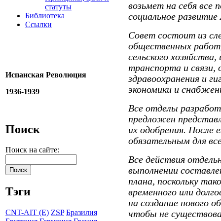
возьмет на себя все 
статуты
Библиотека
социальное развитие 
Ссылки
Совет состоит из сл
общественных работ,
сельского хозяйства,
транспорта и связи, 
Испанская Революция
здравоохранения и ги
экономики и снабжен
1936-1939
Все отделы разработ
предложен представ
Поиск
их одобрения. После 
обязательным для все
Поиск на сайте:
Все действия отдель
выполнении составле
плана, поскольку та
Тэги
временного или долго
на создание нового о
CNT-AIT (E)
ZSP
Бразилия
чтобы не существовал