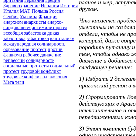
Британия
Германия
Греция
планов и мер, вступа
Здравоохранение
Испания
История
другом.
Италия
МАТ
Польша
Россия
Сербия
Украина
Франция
Что касается пробле
анархизм
анархисты
анархо-
уместным не создава
синдикализм
антимилитаризм
всеобщая забастовка
дикая
отдела, чтобы не про
забастовка
забастовка
капитализм
который, даже вопре
международная солидарность
породить путаницу и
образование
протест
против
тем, чтобы однако 
фашизма
рабочее движение
давление и добиться
репрессии
солидарность
социальные протесты
социальный
следующее решение:
протест
трудовой конфликт
трудовые конфликты
экология
1) Избрать 2 делега
Мета теги
арагонский регион в 
2) Сформировать Во
действующих в Араго
исключительное и от
передвижениями коло
3) Этот комитет буд
одного представител