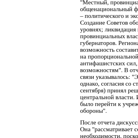
"Местный, провинциа
общенациональный фе
– политического и эк
Создание Советов об
уровнях; ликвидация
провинциальных влас
губернаторов. Регион
возможность состави
на пропорциональной
антифашистских сил,
возможностям". В отч
связи указывалось: "
однако, согласия со 
сентября) принял ре
центральной власти.
было перейти к учре
обороны".
После отчета дискусс
Она "рассматривает с
необходимости, поск