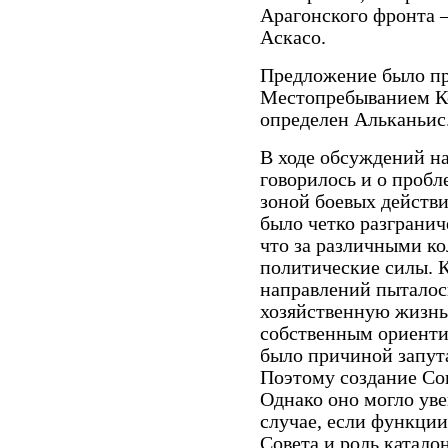
Арагонского фронта 
Аскасо.
Предложение было пр
Местопребыванием К
определен Альканьис
В ходе обсуждений на
говорилось и о пробл
зоной боевых действи
было четко разграни
что за различными к
политические силы. 
направлений пыталос
хозяйственную жизнь 
собственным ориенти
было причиной запут
Поэтому создание Со
Однако оно могло уве
случае, если функции
Совета и роль катало