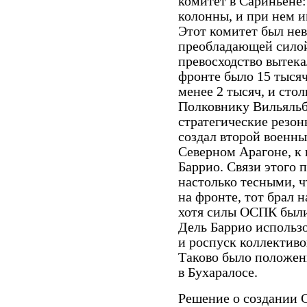
комитет в Сариньене:
колонны, и при нем и
Этот комитет был не
преобладающей силой
превосходство вытекал
фронте было 15 тысяч
менее 2 тысяч, и сто
Полковнику Вильяльбе
стратегические резон
создал второй военны
Северном Арагоне, к
Баррио. Связи этого 
настолько тесными, ч
на фронте, тот брал н
хотя силы ОСПК были
Дель Баррио использо
и роспуск коллектив
Таково было положен
в Бухаралосе.
Решение о создании 