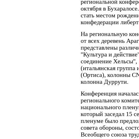
региональной конфер
октября в Бухаралосе
стать местом рожден
конфедерации либерт
На региональную кон
от всех деревень Ара
представлены различ
"Культура и действие"
соединение Хельсы",
(итальянская группа 
(Ортиса), колонны CN
колонна Дуррути.
Конференция началась
регионального комит
национального плену
который заседал 15 с
пленуме было предло
совета обороны, сост
Всеобщего союза труд