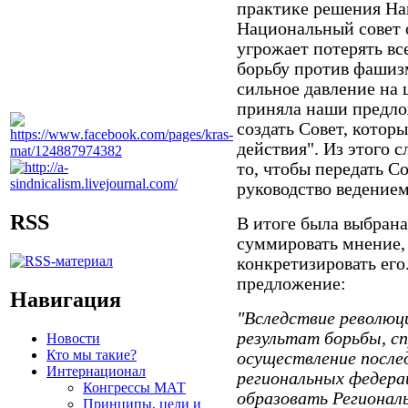
практике решения На
Национальный совет о
угрожает потерять в
борьбу против фашизм
сильное давление на 
приняла наши предло
создать Совет, котор
действия". Из этого с
то, чтобы передать С
руководство ведение
RSS
В итоге была выбрана
суммировать мнение,
конкретизировать ег
предложение:
Навигация
"Вследствие революц
результат борьбы, с
Новости
Кто мы такие?
осуществление после
Интернационал
региональных федера
Конгрессы МАТ
образовать Регионал
Принципы, цели и