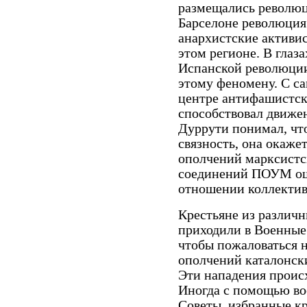
размещались революци
Барселоне революция
анархистские активи
этом регионе. В глаз
Испанской революции
этому феномену. С са
центре антифашистск
способствовал движен
Дуррути понимал, что
связность, она окаже
ополчений марксистск
соединений ПОУМ ощ
отношении коллектив
Крестьяне из различ
приходили в Военные
чтобы пожаловаться 
ополчений каталонск
Эти нападения проис
Иногда с помощью во
Советы, избранные к