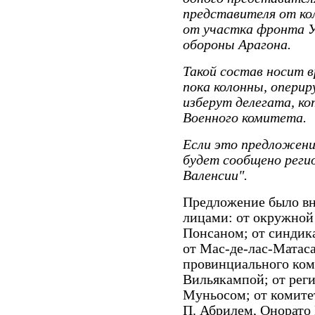
представителя от ко
от участка фронта У
обороны Арагона.
Такой состав носит в
пока колонны, оперир
изберут делегата, к
Военного комитета.
Если это предложени
будет сообщено реги
Валенсии".
Предложение было в
лицами: от окружной
Понсаном; от синдика
от Мас-де-лас-Матаса
провинциального ком
Вильякампой; от рег
Муньосом; от комите
П. Абрилем, Онорато