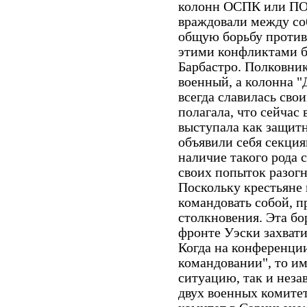
колонн ОСПК или ПОУ
враждовали между соб
общую борьбу против
этими конфликтами б
Барбастро. Полковник
военный, а колонна "
всегда славилась сво
полагала, что сейчас
выступала как защитн
объявили себя секци
наличие такого рода 
своих попыток разогн
Поскольку крестьяне 
командовать собой, 
столкновения. Эта бо
фронте Уэски захвати
Когда на конференции
командовании", то им
ситуацию, так и неза
двух военных комите