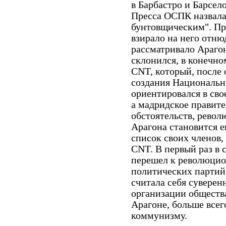
в Барбастро и Барсел
Пресса ОСПК назвала
бунтовщическим". Пр
взирало на него отню
рассматривало Араго
склонился, в конечно
CNT, который, после 
создания Национально
ориентировался в сво
а мадридское правите
обстоятельств, рево
Арагона становится е
список своих членов,
CNT. В первый раз в
перешел к революцио
политических партий 
считала себя суверен
организации общества
Арагоне, больше все
коммунизму.