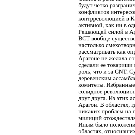
будут четко разграни
конфликтов интересо
контрреволюцией в К
активной, как ни в о
Решающей силой в Ар
ВСТ вообще существо
настолько смехотворн
рассматривать как о
Арагоне не желала с
сделали ее товарищи 
роль, что и за CNT. 
деревенским ассамбл
комитеты. Избранны
солидное революцион
друг друга. Из этих 
Арагон. В областях, 
никаких проблем на 
милиций отождествлял
Иным было положение
областях, относивши