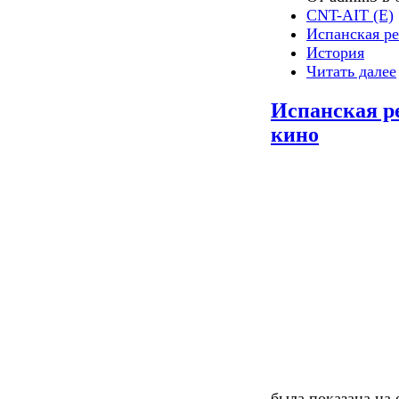
CNT-AIT (E)
Испанская р
История
Читать далее
Испанская р
кино
была показана на