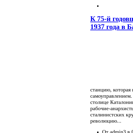
К 75-й годо
1937 года в 
станцию, которая 
самоуправлением. 
столице Каталони
рабочие-анархист
сталинистских кр
революцию...
От admin3 в 0