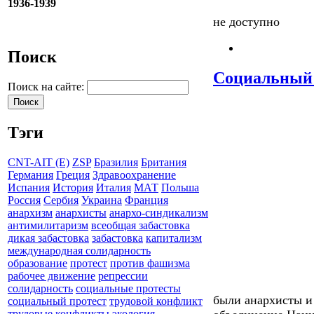
1936-1939
не доступно
Поиск
Социальный 
Поиск на сайте:
Тэги
CNT-AIT (E)
ZSP
Бразилия
Британия
Германия
Греция
Здравоохранение
Испания
История
Италия
МАТ
Польша
Россия
Сербия
Украина
Франция
анархизм
анархисты
анархо-синдикализм
антимилитаризм
всеобщая забастовка
дикая забастовка
забастовка
капитализм
международная солидарность
образование
протест
против фашизма
рабочее движение
репрессии
солидарность
социальные протесты
были анархисты и
социальный протест
трудовой конфликт
трудовые конфликты
экология