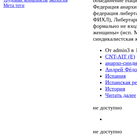
объединение Наци
Мета теги
Федерация анархи
федерация либерт
ФИХЛ), Либертарн
формально не вхо
женщины» (исп. М
синдикалистская ж
От admin3 в 1
CNT-AIT (E)
анархо-синд
Андрей Фёдо
Испания
Испанская р
История
Читать далее
не доступно
не доступно