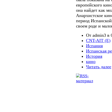
европейского кино
она найдет как м
Анархистское кин
период Испанской
своем роде и мало
От admin3 в 0
CNT-AIT (E)
Испания
Испанская р
История
кино
Читать далее