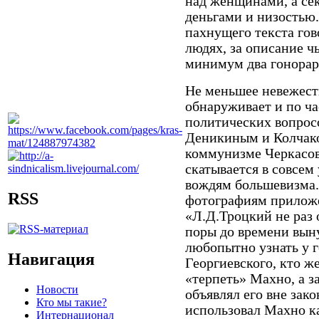
над женщинами, а сек
деньгами и низостью.
пахнущего текста гов
людях, за описание ч
минимум два гонорар
Не меньшее невежест
обнаруживает и по ча
политических вопросо
Деникиным и Колчако
коммунизме Черкасов
скатывается в совсем
вождям большевизма.
RSS
фотографиям приложе
«Л.Д.Троцкий не раз 
поры до времени вын
любопытно узнать у 
Навигация
Георгиевского, кто ж
«терпеть» Махно, а з
Новости
объявлял его вне зак
Кто мы такие?
использовал Махно к
Интернационал