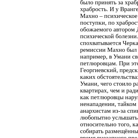
было принять за храб
храбрость. И у Вранге
Махно – психическое 
поступки, по храбро
обожаемого автором 
психической болезни.
спохватывается Черка
ремиссии Махно был 
например, в Умани св
петлюровцам. При эт
Георгиевский, предск
каких обстоятельства
Умани, чего стоило ра
квартирах, чем и рад
как петлюровцы нару
ненападении, тайком
анархистам из-за спи
любопытно услышать 
относительно того, к
собирать размещённы
время внезапного пре