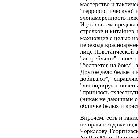
мастерство и тактиче
"террористическую" 
злонамеренность нев
И уж совсем предска
стрелков и китайцев,
махновцев с целью и
перехода красноармей
лице Повстанческой 
"истребляют", "носят
"болтается на боку", а
Другое дело белые и 
добивают", "справляю
"ликвидируют опасны
"пришлось схлестнут
(никак не дающими се
обличье белых и крас
Впрочем, есть и такие
не нравятся даже по
Черкасову-Георгиевс
Хо Ши Мин. На них о