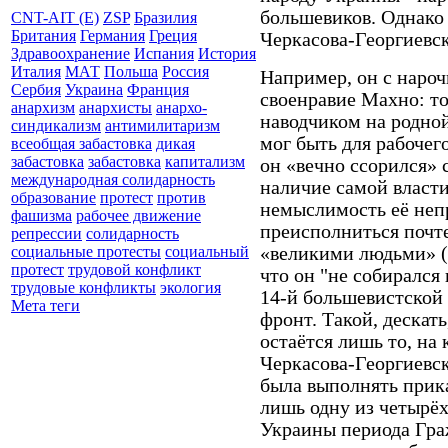
большевиков. Однако 
CNT-AIT (E)
ZSP
Бразилия
Британия
Германия
Греция
Черкасова-Георгиевс
Здравоохранение
Испания
История
Италия
МАТ
Польша
Россия
Например, он с нароч
Сербия
Украина
Франция
своенравие Махно: то
анархизм
анархисты
анархо-
наводчиком на родной
синдикализм
антимилитаризм
мог быть для рабочего
всеобщая забастовка
дикая
забастовка
забастовка
капитализм
он «вечно ссорился» 
международная солидарность
наличие самой власти
образование
протест
против
немыслимость её непр
фашизма
рабочее движение
преисполниться почте
репрессии
солидарность
«великими людьми» (С
социальные протесты
социальный
протест
трудовой конфликт
что он "не собирался
трудовые конфликты
экология
14-й большевистской
Мета теги
фронт. Такой, деска
остаётся лишь то, на 
Черкасова-Георгиевс
была выполнять прик
лишь одну из четырё
Украины периода Гра