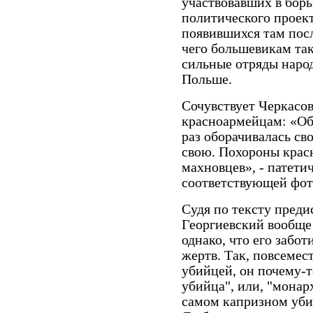
участвовавших в борь
политического проект
появившихся там посл
чего большевикам так
сильные отряды народ
Польше.
Сочувствует Черкасо
красноармейцам: «Об
раз оборачивалась св
свою. Похороны крас
махновцев», - патети
соответствующей фот
Судя по тексту преди
Георгиевский вообще
однако, что его забот
жертв. Так, повсемес
убийцей, он почему-т
убийца", или, "монар
самом капризном уби