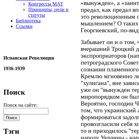
«вынужден», а «заинт
Конгрессы МАТ
предал, как предал в
Принципы, цели и
статуты
это революционным о
Библиотека
мышлением? О таких 
Ссылки
Георгиевский, по-ви
Забывает он и о том,
вчерашний Троцкий дл
экспроприаторов (на
Испанская Революция
петроградского Совета
1936-1939
сознании пламенного
Кремлю мгновенно ле
"хулигана", вне завис
уже он "вынужден тер
Поиск
миропорядком он был
Вероятно, господин 
Поиск на сайте:
том, что украинский
формироваться задолг
провозгласили себя х
Тэги
то и приходилось "те
народу Украины - на