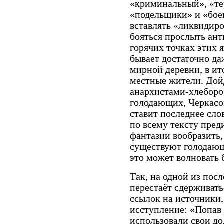
«криминальный», «те
«подельщики» и «бое
вставлять «ликвидиро
бояться прослыть ан
горячих точках этих
бывает достаточно да
мирной деревни, в и
местные жители. Дойд
анархистами-хлеборо
голодающих, Черкасо
ставит последнее сло
по всему тексту пред
фантазии вообразить,
существуют голодающи
это может волновать 
Так, на одной из пос
перестаёт сдерживатьс
ссылок на источники,
исступление: «Попав 
использовали свои д