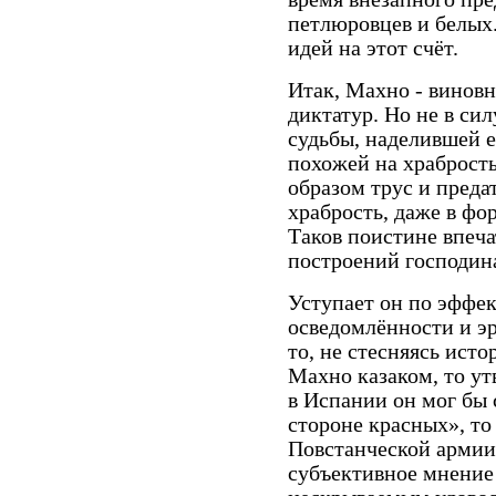
петлюровцев и белых.
идей на этот счёт.
Итак, Махно - винов
диктатур. Но не в си
судьбы, наделившей 
похожей на храбрость
образом трус и преда
храбрость, даже в фо
Таков поистине впеч
построений господина
Уступает он по эффе
осведомлённости и э
то, не стесняясь исто
Махно казаком, то ут
в Испании он мог бы 
стороне красных», то
Повстанческой армии
субъективное мнение