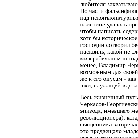
любителя захватываю
По части фальсифика
над неконъюнктурны
поистине удалось пре
чтобы написать соде
хотя бы историческое
господин сотворил б
пасквиль, какой не с
мизерабельном негодя
менее, Владимир Чер
возможным для своей
же к его опусам - ка
лжи, служащей идеол
Весь жизненный путь
Черкасов-Георгиевски
эпизода, имевшего ме
революционера), когд
священника загорела
это предвещало млад
связь с этим многоз