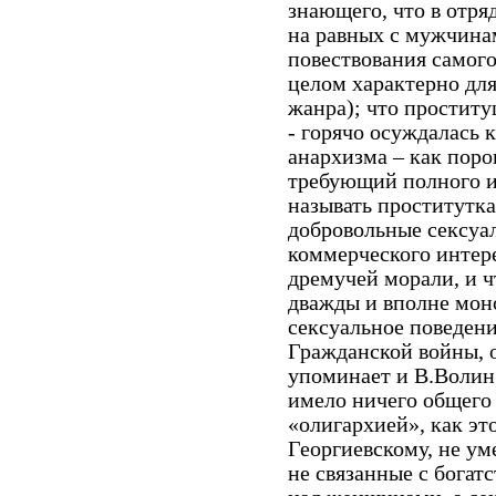
знающего, что в отр
на равных с мужчина
повествования самог
целом характерно для
жанра); что проститу
- горячо осуждалась 
анархизма – как поро
требующий полного и
называть проститутк
добровольные сексуа
коммерческого интере
дремучей морали, и ч
дважды и вполне мон
сексуальное поведен
Гражданской войны, о
упоминает и В.Волин
имело ничего общего
«олигархией», как эт
Георгиевскому, не у
не связанные с богат