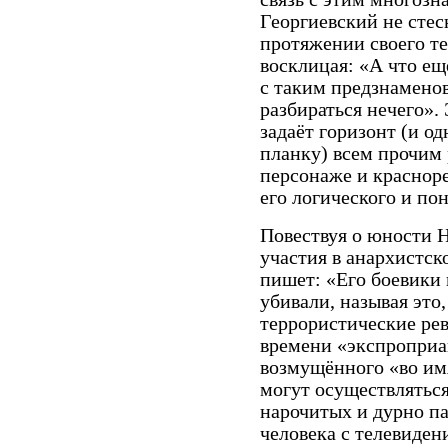
Георгиевский не стес
протяжении своего те
восклицая: «А что ещ
с таким предзнаменов
разбираться нечего»
задаёт горизонт (и о
планку) всем прочим
персонаже и красноре
его логического и по
Повествуя о юности 
участия в анархистск
пишет: «Его боевики 
убивали, называя это
террористические ре
времени «экспроприа
возмущённого «во имя
могут осуществляться
нарочитых и дурно п
человека с телевиден