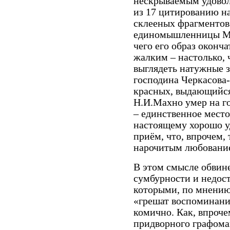
нескрываемым удовол
из 17 цитированию н
склееных фрагменто
единомышленницы Мах
чего его образ оконч
жалким – настолько,
выглядеть натужные 
господина Черкасова-
красных, выдающийся
Н.И.Махно умер на г
– единственное место
настоящему хорошо у
приём, что, впрочем,
нарочитым любование
В этом смысле обвин
сумбурности и недос
которыми, по мнению
«грешат воспоминани
комично. Как, впрочем
придворного графоман