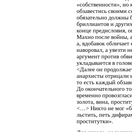
«собственности», но
обзавестись своими 
обязательно должны б
бриллиантов и други
конце предисловия, о
Махно после войны, а
а, вдобавок обличает 
наворовал, а увезти 
аргумент против обв
укладывается в голов
<Далее он продолжае
анархисты отрицали 
то есть каждый обза
До окончательного то
временно провозгласи
золота, вина, простит
<…> Никто не мог «б
льстить, петь дифир
проститутки».