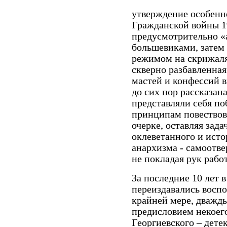
утверждение особенн
Гражданской войны 19
предусмотрительно «
большевиками, затем
режимом на скрижалях
скверно разбавленна
мастей и конфессий в
до сих пор рассказана
представляли себя по
принципам повествов
очерке, оставляя зад
оклеветанного и исто
анархизма - самоотве
не покладая рук раб
За последние 10 лет в
переиздавались восп
крайней мере, дважд
предисловием некоег
Георгиевского – дете