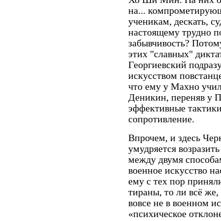
на... компрометирую
ученикам, дескать, су
настоящему трудно по
забывчивость? Потому
этих "славных" дикта
Георгиевский подраз
искусством повстанце
что ему у Махно учи
Деникин, переняв у 
эффективные тактики
сопротивление.
Впрочем, и здесь Чер
умудряется возразить
между двумя способам
военное искусство на
ему с тех пор принял
тираны, то ли всё же,
вовсе не в военном ис
«психическое отклон