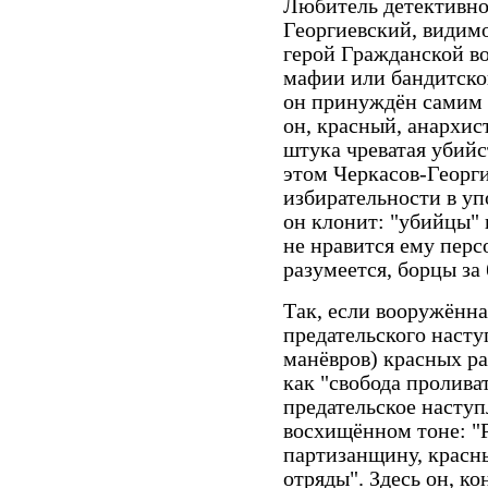
Любитель детективно
Георгиевский, видимо,
герой Гражданской во
мафии или бандитског
он принуждён самим 
он, красный, анархис
штука чреватая убий
этом Черкасов-Георг
избирательности в уп
он клонит: "убийцы" в
не нравится ему персо
разумеется, борцы за
Так, если вооружённа
предательского наст
манёвров) красных ра
как "свобода проливат
предательское наступ
восхищённом тоне: "
партизанщину, красн
отряды". Здесь он, к