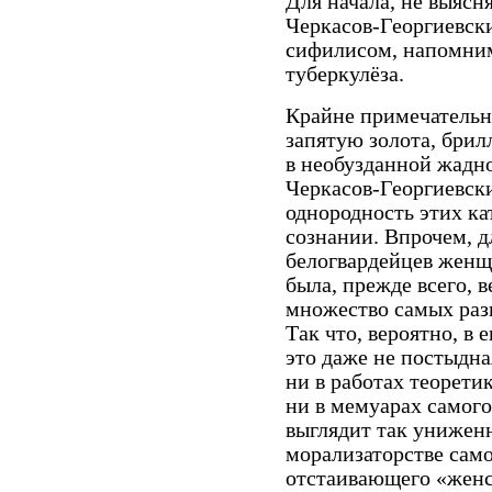
Для начала, не выясн
Черкасов-Георгиевск
сифилисом, напомним
туберкулёза.
Крайне примечательн
запятую золота, бри
в необузданной жадн
Черкасов-Георгиевск
однородность этих ка
сознании. Впрочем, 
белогвардейцев женщ
была, прежде всего, 
множество самых раз
Так что, вероятно, в
это даже не постыдна
ни в работах теорети
ни в мемуарах самог
выглядит так униженн
морализаторстве само
отстаивающего «женс