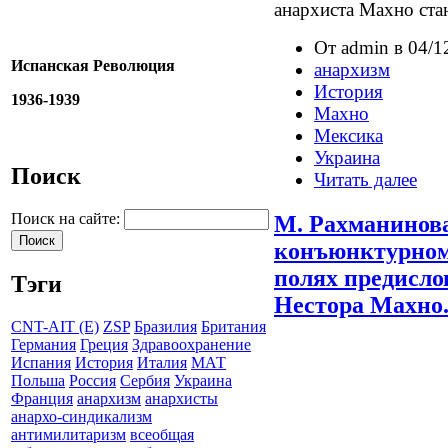
анархиста Махно ста
От admin в 04/1
Испанская Революция
анархизм
История
1936-1939
Махно
Мексика
Украина
Поиск
Читать далее
Поиск на сайте:
М. Рахманинова
конъюнктурном
полях предисл
Тэги
Нестора Махно
CNT-AIT (E)
ZSP
Бразилия
Британия
Германия
Греция
Здравоохранение
Испания
История
Италия
МАТ
Польша
Россия
Сербия
Украина
Франция
анархизм
анархисты
анархо-синдикализм
антимилитаризм
всеобщая