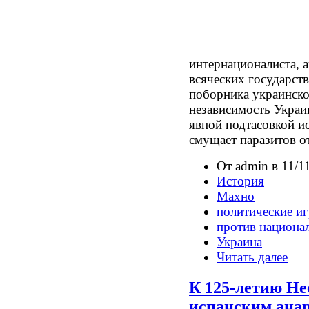
интернационалиста, а
всяческих государств
поборника украинско
независимость Украин
явной подтасовкой и
смущает паразитов о
От admin в 11/1
История
Махно
политические и
против национа
Украина
Читать далее
К 125-летию Не
испанским ана