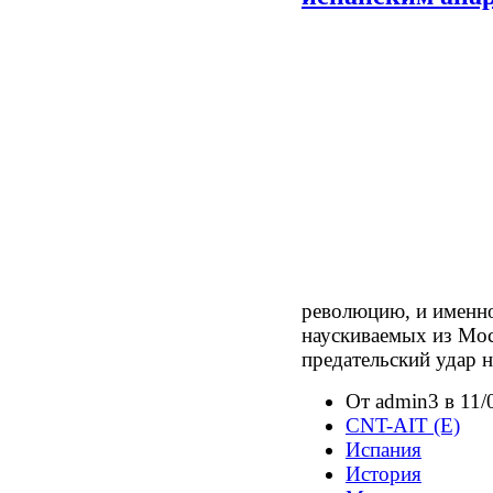
революцию, и именно
наускиваемых из Мо
предательский удар 
От admin3 в 11/
CNT-AIT (E)
Испания
История