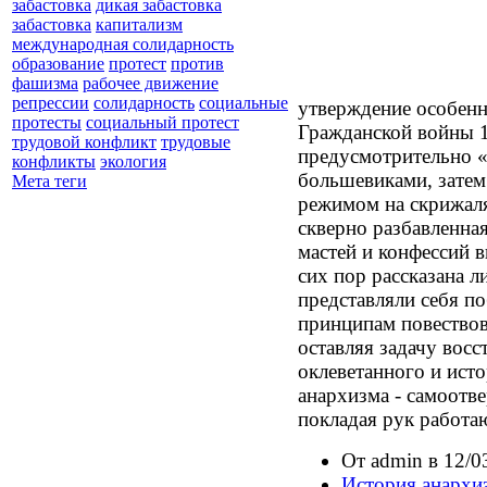
забастовка
дикая забастовка
забастовка
капитализм
международная солидарность
образование
протест
против
фашизма
рабочее движение
репрессии
солидарность
социальные
утверждение особенн
протесты
социальный протест
Гражданской войны 1
трудовой конфликт
трудовые
предусмотрительно «
конфликты
экология
большевиками, затем
Мета теги
режимом на скрижалях
скверно разбавленна
мастей и конфессий в
сих пор рассказана л
представляли себя п
принципам повествов
оставляя задачу восс
оклеветанного и исто
анархизма - самоотве
покладая рук работа
От admin в 12/0
История анархи