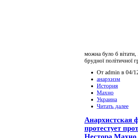
можна було б вітати,
брудної політичної г
От admin в 04/1
анархизм
История
Махно
Украина
Читать далее
Анархистская 
протестует про
Нестора Махно