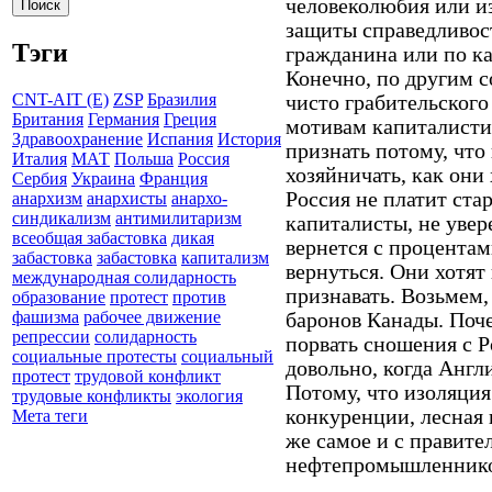
человеколюбия или из
защиты справедливос
Тэги
гражданина или по к
Конечно, по другим 
CNT-AIT (E)
ZSP
Бразилия
чисто грабительского
Британия
Германия
Греция
мотивам капиталисти
Здравоохранение
Испания
История
признать потому, что
Италия
МАТ
Польша
Россия
хозяйничать, как они
Сербия
Украина
Франция
Россия не платит стар
анархизм
анархисты
анархо-
синдикализм
антимилитаризм
капиталисты, не уве
всеобщая забастовка
дикая
вернется с процентам
забастовка
забастовка
капитализм
вернуться. Они хотят 
международная солидарность
признавать. Возьмем,
образование
протест
против
фашизма
рабочее движение
баронов Канады. Поче
репрессии
солидарность
порвать сношения с 
социальные протесты
социальный
довольно, когда Англ
протест
трудовой конфликт
Потому, что изоляция
трудовые конфликты
экология
конкуренции, лесная
Мета теги
же самое и с правит
нефтепромышленников