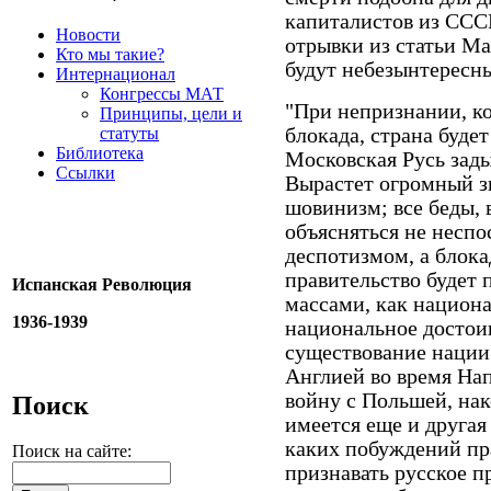
капиталистов из СССР
Новости
отрывки из статьи Ма
Кто мы такие?
будут небезынтерес
Интернационал
Конгрессы МАТ
"При непризнании, ко
Принципы, цели и
статуты
блокада, страна будет
Библиотека
Московская Русь зады
Ссылки
Вырастет огромный з
шовинизм; все беды, в
объясняться не неспо
деспотизмом, а блока
правительство будет
Испанская Революция
массами, как национа
1936-1939
национальное достоин
существование нации
Англией во время Нап
войну с Польшей, нак
Поиск
имеется еще и другая
каких побуждений пра
Поиск на сайте:
признавать русское 