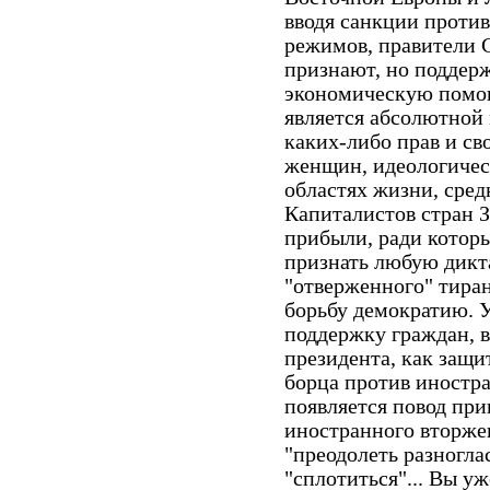
вводя санкции проти
режимов, правители 
признают, но поддер
экономическую помощ
является абсолютной
каких-либо прав и с
женщин, идеологичес
областях жизни, сре
Капиталистов стран 
прибыли, ради которы
признать любую дикта
"отверженного" тиран
борьбу демократию. У
поддержку граждан, 
президента, как защи
борца против иностра
появляется повод при
иностранного вторжен
"преодолеть разногла
"сплотиться"... Вы уж