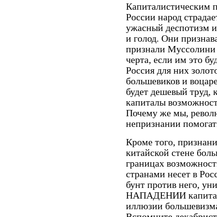
Капиталистическим пр
России народ страдает
ужасный деспотизм и 
и голод. Они признав
признали Муссолини 
черта, если им это б
Россия для них золот
большевиков и воцаре
будет дешевый труд, 
капиталы возможность
Почему же мы, револ
непризнании помогат
Кроме того, признани
китайской стене бол
границах возможность
странами несет в Ро
бунт против него, ун
НАПАДЕНИИ капитали
иллюзии большевизма
Вспомните декабристо