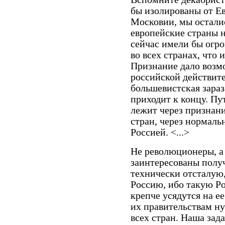
бы изолированы от Ев
Московии, мы остали
европейские страны н
сейчас имели бы огр
во всех странах, что 
Признание дало возм
российской действит
большевистская зараз
приходит к концу. П
лежит через признан
стран, через нормаль
Россией. <...>
Не революционеры, а
заинтересованы получ
технически отсталую
Россию, ибо такую Р
крепче усядутся на ее
их правительствам ну
всех стран. Наша зада