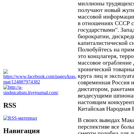
миллионы трудящихся
получают новый жупе
массовой информации.
в отношениях СССР с
государствами". Запа
бюрократии, дискред
капиталистической с
Полюбуйтесь на прим
это концлагеря, терр
массовое ограбление
хронический товарны
круга лиц и эксплуат
современная Россия и
диктатором, ракетам
вездесущими шпионам
настоящим конкурен
RSS
Китайская Народная 
В своих выводах Макс
перспективе все боль
Навигация
смерти подобна для 