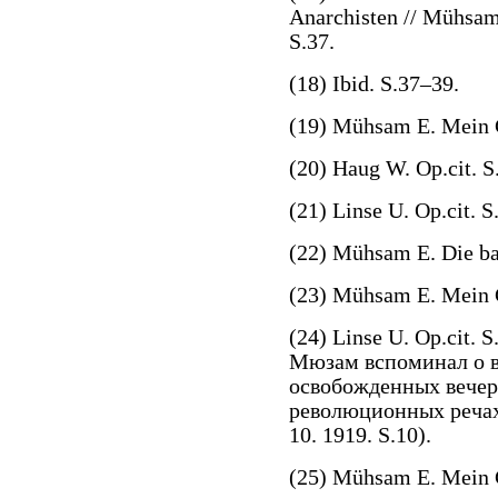
Anarchisten // Mühsam
S.37.
(18) Ibid. S.37–39.
(19) Mühsam E. Mein G
(20) Haug W. Op.cit. S
(21) Linse U. Op.cit. S
(22) Mühsam E. Die bay
(23) Mühsam E. Mein G
(24) Linse U. Op.cit. 
Мюзам вспоминал о в
освобожденных вечер
революционных речах 
10. 1919. S.10).
(25) Mühsam E. Mein G