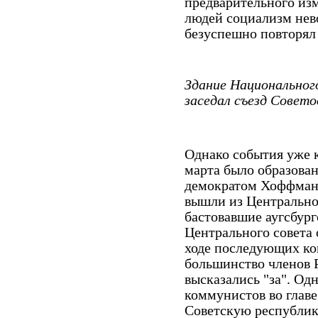
предварительного из
людей социализм нев
безуспешно повторял
Здание Национального
заседал съезд Совето
Однако события уже к
марта было образован
демократом Хоффман
вышли из Центральног
бастовавшие аугсбург
Центрального совета 
ходе последующих ко
большинство членов 
высказались "за". Од
коммунистов во глав
Советскую республику