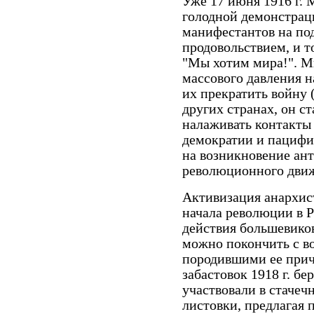
Уже 17 июня 1916 г. 
голодной демонстрац
манифестантов на по
продовольствием, и т
"Мы хотим мира!". М
массового давления н
их прекратить войну 
других странах, он с
налаживать контакты
демократии и пацифи
на возникновение ан
революционного движ
Активизация анархист
начала революции в 
действия большевиков
можно покончить с в
породившими ее прич
забастовок 1918 г. б
участвовали в стаче
листовки, предлагая 