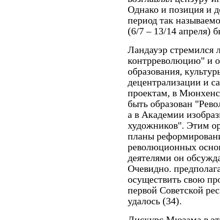
Однако и позиция и 
период так называем
(6/7 – 13/14 апреля)
Ландауэр стремился 
контрреволюцию" и о
образования, культур
децентрализации и са
проектам, в Мюнхенс
быть образован "Рев
а в Академии изобраз
художников". Этим ор
планы реформировани
революционных основ
деятелями он обсужда
Очевидно. предполага
осуществить свою пр
первой Советской рес
удалось (34).
Дискурс Мюзама в эт