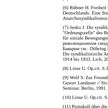
(6) Rübner H. Freiheit
Deutschlands: Eine Stu
Anarchosyndikalismus. 
(7) Jenko J. Die syndi
"Ordnungszelle" des Rei
für soziale Bewegunge
революционном синди
Баварии см.: Döhring 
Die syndikalistische 
1914 bis 1933. Lich, 2
(8) Linse U. Op.cit. S
(9) Wolf S. Zur Freun
Gustav Landauer // Si
Seminar. Berlin, 1991.
(10) Linse U. Op.cit. 
(11) Protokoll über d