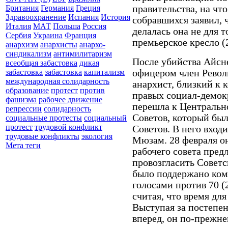
правительства, на ч
Британия
Германия
Греция
Здравоохранение
Испания
История
собравшихся заявил, 
Италия
МАТ
Польша
Россия
делалась она не для 
Сербия
Украина
Франция
премьерское кресло (
анархизм
анархисты
анархо-
синдикализм
антимилитаризм
После убийства Айсн
всеобщая забастовка
дикая
офицером член Револ
забастовка
забастовка
капитализм
международная солидарность
анархист, близкий к 
образование
протест
против
правых социал-демокр
фашизма
рабочее движение
перешла к Центрально
репрессии
солидарность
Советов, который был
социальные протесты
социальный
протест
трудовой конфликт
Советов. В него вход
трудовые конфликты
экология
Мюзам. 28 февраля о
Мета теги
рабочего совета пред
провозгласить Совет
было поддержано ком
голосами против 70 (
считая, что время для
Выступая за постепе
вперед, он по-прежне