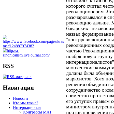
относился к Айснеру,
которого считал чес
революционером. Лиш
разочаровывался в сп
революцию дальше. М
баварских "независи
назвал формирование 
"контрреволюционным
революционных солда
частью Революционно
ноября новую группу
интернационалистов",
RSS
мюнхенские коммунис
должна была объедин
марксистов. Хотя поз
решения объединиться
Навигация
сотрудничество с ко
совместно протестов
Новости
его уступок правым с
Кто мы такие?
министром внутренни
Интернационал
против проведения вы
Конгрессы МАТ