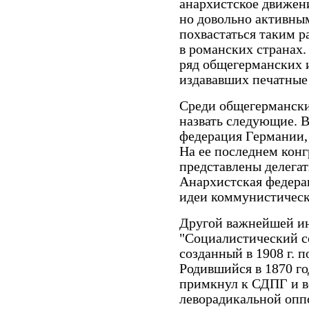
анархистское движен
но довольно активным
похвастаться таким 
в романских странах.
ряд общегерманских 
издававших печатные
Среди общегерманск
назвать следующие. В
федерация Германии, 
На ее последнем конгр
представлены делегат
Анархистская федера
идеи коммунистическ
Другой важнейшей и
"Социалистический сою
созданный в 1908 г. 
Родившийся в 1870 го
примкнул к СДПГ и в
леворадикальной опп