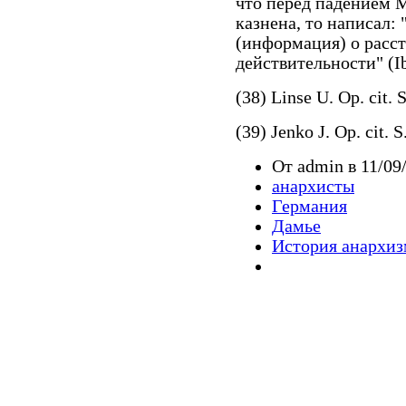
что перед падением 
казнена, то написал: 
(информация) о расст
действительности" (Ib
(38) Linse U. Op. cit. 
(39) Jenko J. Op. cit. S
От admin в 11/09/
анархисты
Германия
Дамье
История анархиз