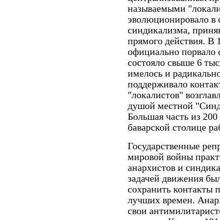
называемыми "локали
эволюционировало в 
синдикализма, приня
прямого действия. В 
официально порвало с
состояло свыше 6 тыс
имелось и радикально
поддерживало контак
"локалистов" возглав
душой местной "Синд
Большая часть из 200
баварской столице раб
Государственные реп
мировой войны практ
анархистов и синдик
задачей движения бы
сохранить контакты 
лучших времен. Анар
свои антимилитаристс