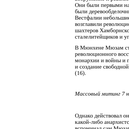
Они были первыми на
были деревообделочни
Вестфалии небольшие
возглавили революци
шахтеров Хамборнско
сталелитейщиков и 
В Мюнхене Мюзам ста
революционного восст
монархии и войны и 
и создание свободной
(16).
Массовый митинг 7 н
Однако действовал он
какой-либо анархистс
вспоминал сам Мюзам