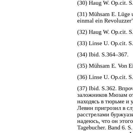
(30) Haug W. Op.cit. S
(31) Mühsam E. Lüge 
einmal ein Revoluzzer"
(32) Haug W. Op.cit. S
(33) Linse U. Op.cit. S
(34) Ibid. S.364–367.
(35) Mühsam E. Von Ei
(36) Linse U. Op.cit. S
(37) Ibid. S.362. Впр
заложников Мюзам от
находясь в тюрьме и у
Левин пригрозил в с
расстрелами буржуаз
надеюсь, что он этог
Tagebucher. Band 6. S.