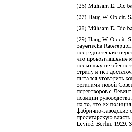
(26) Mühsam E. Die bay
(27) Haug W. Op.cit. S
(28) Mühsam E. Die bay
(29) Haug W. Op.cit. 
bayerische Räterepubl
посреднические пере
что провозглашение 
поскольку не обеспеч
страну и нет достато
пытался уговорить к
органами новой Сове
переговоров с Левин
позиции руководства
на то, что их позици
фабрично-заводские 
пролетарскую власть.
Leviné. Berlin, 1929. 