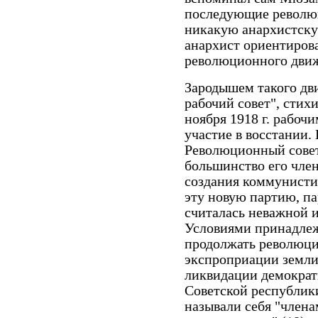
последующие револю
никакую анархистску
анархист ориентирова
революционного движ
Зародышем такого дв
рабочий совет", стихи
ноября 1918 г. рабо
участие в восстании
Революционный совет 
большинство его член
создания коммунисти
эту новую партию, п
считалась неважной и
Условиями принадле
продолжать революци
экспроприации земли 
ликвидации демократи
Советской республик
называли себя "член