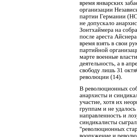
время январских заба
организации Независ
партии Германии (НС
не допускало анархи
Зонтхаймера на собр
после ареста Айснера
время взять в свои р
партийной организаци
марте военные власт
деятельность, а в апр
свободу лишь 31 октя
революции (14).
В революционных соб
анархисты и синдика
участие, хотя их не
группам и не удалос
направленность и лоз
синдикалисты сыграл
"революционных старо
вооружение и револю