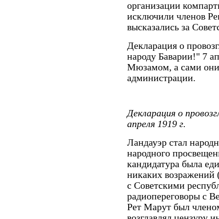
организации компарти
исключили членов Ре
высказались за Совет
Декларация о провоз
народу Баварии!" 7 а
Мюзамом, а сами они
администрации.
Декларация о провозг
апреля 1919 г.
Ландауэр стал народ
народного просвещени
кандидатура была ед
никаких возражений 
с Советскими республ
радиопереговоры с В
Рет Марут был члено
возглавлял цензуру 