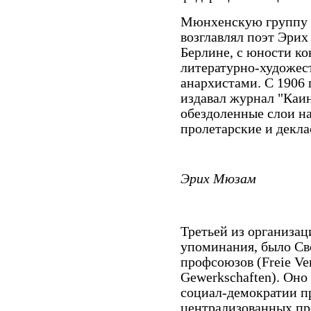
Мюнхенскую группу 
возглавлял поэт Эрих
Берлине, с юности ко
литературно-художес
анархистами. С 1906 
издавал журнал "Каин
обездоленные слои н
пролетарские и декла
Эрих Мюзам
Третьей из организац
упоминания, было Св
профсоюзов (Freie Ver
Gewerkschaften). Оно 
социал-демократии п
централизованных пр