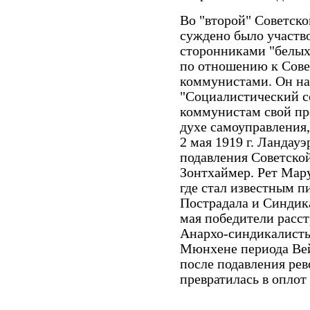
Во "второй" Советск
суждено было участво
сторонниками "белых
по отношению к Совет
коммунистами. Он на
"Социалистический с
коммунистам свой пр
духе самоуправления, 
2 мая 1919 г. Ландау
подавления Советско
Зонтхаймер. Рет Мару
где стал известным п
Пострадала и Синдика
мая победители расст
Анархо-синдикалисты
Мюнхене периода Вей
после подавления рев
превратилась в опло