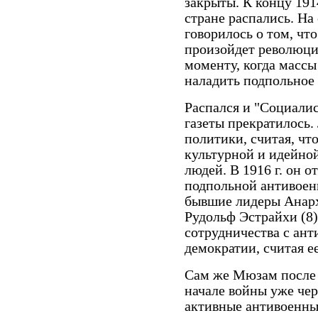
закрыты. К концу 191
стране распались. На
говорилось о том, чт
произойдет революция
моменту, когда масс
наладить подпольное 
Распался и "Социалис
газеты прекратилось.
политики, считая, чт
культурной и идейно
людей. В 1916 г. он 
подпольной антивоен
бывшие лидеры Анарх
Рудольф Эстрайхи (8)
сотрудничества с ан
демократии, считая е
Сам же Мюзам после 
начале войны уже чер
активные антивоенны