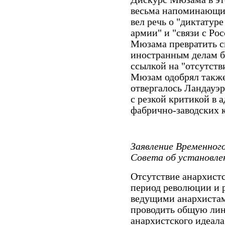
весьма напоминающи
вел речь о "диктатур
армии" и "связи с Ро
Мюзама превратить с
иностранным делам б
ссылкой на "отсутстви
Мюзам одобрял также 
отвергалось Ландауэр
с резкой критикой в 
фабрично-заводских к
Заявление Временног
Совета об установле
Отсутствие анархист
период революции и 
ведущими анархистам
проводить общую лин
анархистского идеала