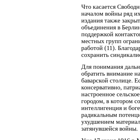
Что касается Свободн
началом войны ряд их
издания также закры
объединения в Берли
поддержкой контактов
местных групп огран
работой (11). Благода
сохранить синдикали
Для понимания даль
обратить внимание н
баварской столице. Е
консервативно, патри
настроенное сельско
городом, в котором с
интеллигенция и боге
радикальным потенциа
ухудшением материал
затянувшейся войны.