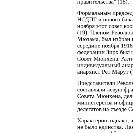
правительства" (18).
Формальным председа
НСДПГ и нового бавар
ноября этот совет ко
(19). Членом Револю
Мюзама, был избран и
середине ноября 1918
федерации Зирх был и
Совет Мюнхена. Акт
индивидуальный анар
анархист Рет Марут (Т
Представители Револ
составляли левую фра
Совета Мюнхена, деле
министерства и офиц
делегатов на съезде С
Характерно, однако, 
не было единства. Ла