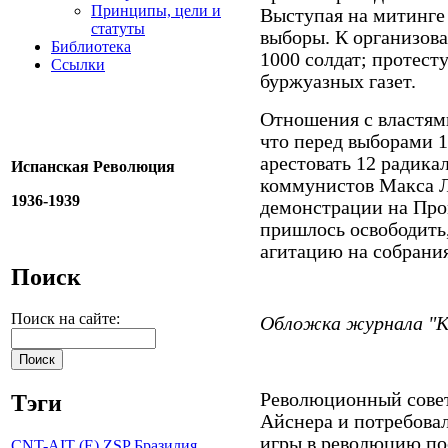
Принципы, цели и
Выступая на митинге 
статуты
выборы. К организов
Библиотека
1000 солдат; протес
Ссылки
буржуазных газет.
Отношения с властям
что перед выборами 1
арестовать 12 радика
Испанская Революция
коммунистов Макса Л
1936-1939
демонстрации на Про
пришлось освободить
агитацию на собрания
Поиск
Поиск на сайте:
Обложка журнала "Каи
Революционный совет
Тэги
Айснера и потребовал
игры в революцию по
CNT-AIT (E)
ZSP
Бразилия