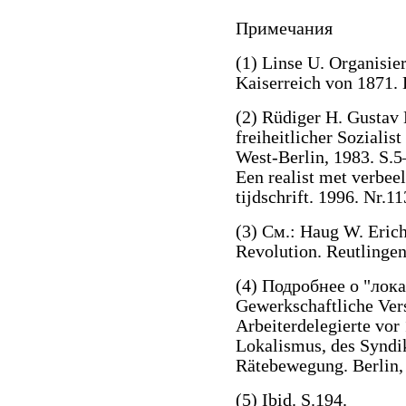
Примечания
(1) Linse U. Organisie
Kaiserreich von 1871. 
(2) Rüdiger H. Gustav 
freiheitlicher Sozialist
West-Berlin, 1983. S.5
Een realist met verbee
tijdschrift. 1996. Nr.11
(3) См.: Haug W. Erich
Revolution. Reutlingen
(4) Подробнее о "лок
Gewerkschaftliche Ve
Arbeiterdelegierte vor
Lokalismus, des Syndi
Rätebewegung. Berlin,
(5) Ibid. S.194.