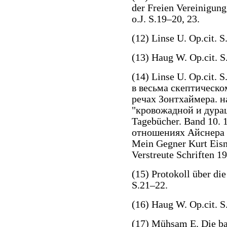
der Freien Vereinigung
o.J. S.19–20, 23.
(12) Linse U. Op.cit. 
(13) Haug W. Op.cit. S
(14) Linse U. Op.cit.
в весьма скептическ
речах Зонтхаймера. н
"кровожадной и дурац
Tagebücher. Band 10. 1
отношениях Айснера и
Mein Gegner Kurt Eisne
Verstreute Schriften 1
(15) Protokoll über di
S.21–22.
(16) Haug W. Op.cit. S
(17) Mühsam E. Die ba