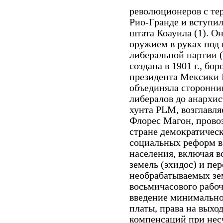
революционеров с те
Рио-Гранде и вступи
штата Коауила (1). О
оружием в руках под
либеральной партии (
создана в 1901 г., бо
президента Мексики 
объединяла сторонник
либералов до анархис
хунта PLM, возглавля
Флорес Магон, прово
стране демократическ
социальных реформ в
населения, включая 
земель (эхидос) и пе
необрабатываемых зе
восьмичасового рабоче
введение минимально
платы, права на выхо
компенсаций при несч