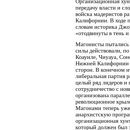
Организационная хун
передачу власти и сл
войска мадеристов р
Калифорнии. В ходе п
словам историка Джо
«отодвинуты в тень и
Магонисты пытались с
силы действовали, по
Коауиле, Чиуауа, Сон
Нижней Калифорнии (
сторон. В конечном и
либеральная партия р
целый ряд лидеров и
сотрудничество с но
организована паралле
революционное крыло 
Магонами теперь уже
анархистскую програм
организационная хун
который должен был з