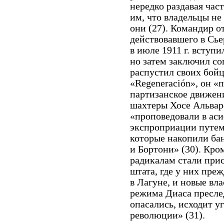
нередко раздавая час
им, что владельцы не
они (27). Командир о
действовавшего в Сь
в июле 1911 г. вступ
но затем заключил со
распустил своих бойц
«Regeneración», он «
партизанское движени
шахтеры Хосе Альвар
«проповедовали в аси
экспроприации путем 
которые накопили ба
и Бортони» (30). Кро
радикалам стали прис
штата, где у них пре
в Лагуне, и новые вл
режима Диаса преслед
опасались, исходит у
революции» (31).