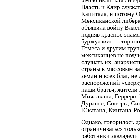
«Мексиканская либера
Власть и Клир служа
Капитала, и потому 
Мексиканской либера
объявила войну Власт
подняв красное знамя
буржуазии» ­- сторон
Гомеса и другим гру
мексиканцев не подч
слушать их, анархис
страны к массовым з
земли и всех благ, н
распоряжений «сверху»
наши братья, жители
Мичоакана, Герреро, 
Дуранго, Соноры, Син
Юкатана, Кинтана-Роо
Однако, говорилось д
ограничиваться только
работники завладел