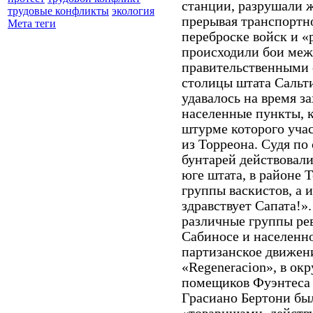
станции, разрушали 
трудовые конфликты
экология
прерывая транспортн
Мета теги
переброске войск и «
происходили бои меж
правительственными с
столицы штата Сальти
удавалось на время з
населенные пункты, к
штурме которого уча
из Торреона. Судя п
бунтарей действовали
юге штата, в районе 
группы васкистов, а 
здравствует Сапата!»
различные группы ре
Сабиносе и населенно
партизанское движен
«Regeneracion», в ок
помещиков Фуэнтеса 
Грасиано Бертони бы