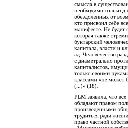
смысла в существован
необходимо только дл
обездоленных от возм
кто присвоил себе вс
манифесте. Не будет 
которая также стрем
бунтарский человече
капитала, власти и к
ад. Человечество раз
с диаметрально прот
капиталистов, имущи
только своими рукам
классами «не может б
(...)» (18).
PLM заявила, что все
обладают правом пол
произведенными общ
трудиться ради жизни
право частной собств