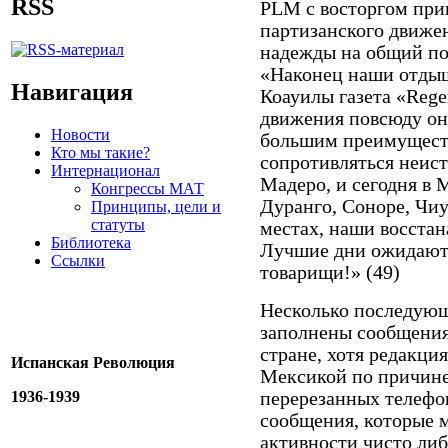
RSS
PLM с восторгом прив
партизанского движен
надежды на общий по
«Наконец наши отдыша
Навигация
Коауилы газета «Rege
движения повсюду они
Новости
большим преимуществ
Кто мы такие?
сопротивляться неис
Интернационал
Мадеро, и сегодня в 
Конгрессы МАТ
Дуранго, Соноре, Чиу
Принципы, цели и
статуты
местах, наши восста
Библиотека
Лучшие дни ожидают 
Ссылки
товарищи!» (49)
Несколько последующ
заполнены сообщениям
стране, хотя редакци
Испанская Революция
Мексикой по причин
1936-1939
перерезанных телефо
сообщения, которые м
активности чисто либ