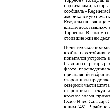
Торреона, Коаиула, 
партизанами, которые 
сообщала «Regeneraci
американскую печать,
Коауилы на границе с
власти восставших»,
Торреона. В самом го
стоившие жизни десят
Политическое положе
крайне неустойчивым.
попытался устроить в
бывший секретарь ре
флота, перешедший за
признавший избрание
сторонники продолжа
северной части штата.
сторонники Паскуаля
красное знамя, прич
(Хосе Инес Саласар, 
к ним (45). В районе