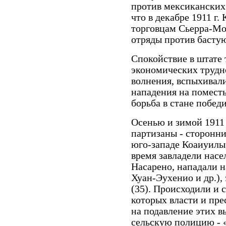
против мексиканских
что в декабре 1911 г.
торговцам Сьерра-Мо
отряды против бастую
Спокойствие в штате 
экономических трудн
волнения, вспыхивали
нападения на поместь
борьба в стане побед
Осенью и зимой 1911 
партизаны ­- сторонн
юго-западе Коаиуилы,
время завладели нас
Насарено, нападали н
Хуан-Эухенио и др.),
(35). Происходили и 
которых власти и пре
на подавление этих в
сельскую полицию ­- 