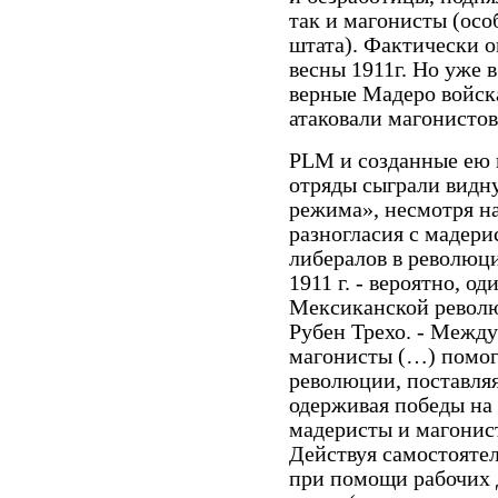
так и магонисты (осо
штата). Фактически о
весны 1911г. Но уже 
верные Мадеро войск
атаковали магонистов
PLM и созданные ею 
отряды сыграли видну
режима», несмотря н
разногласия с мадери
либералов в революци
1911 г. ­- вероятно, 
Мексиканской революц
Рубен Трехо. ­- Между
магонисты (…) помог
революции, поставляя
одерживая победы на п
мадеристы и магонис
Действуя самостояте
при помощи рабочих 