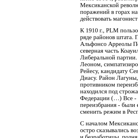
Мексиканской револю
поражений в горах на
действовать магонист
К 1910 г., PLM польз
ряде районов штата. 
Альфонсо Арреолы Пе
северная часть Коау
Либеральной партии. 
Леоном, симпатизиро
Рейесу, кандидату Се
Диасу. Район Лагуны,
противником переизбр
находился под строж
Федерации (…) Все ­-
переизбрания ­- были
сменить режим в Респ
С началом Мексиканс
остро сказывались во
и безработицы, подня