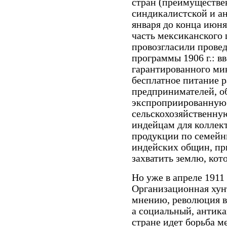
стран (преимуществе
синдикалистской и а
января до конца июня
часть мексиканского
провозгласили прове
программы 1906 г.: вв
гарантированного ми
бесплатное питание р
предпринимателей, о
экспроприированную 
сельскохозяйственну
индейцам для коллек
продукции по семейн
индейских общин, пр
захватить землю, кот
Но уже в апреле 1911 
Организационная хун
мнению, революция в
а социальный, антика
стране идет борьба м