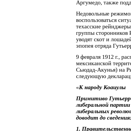
Аргумедо, также под
Недовольные режимо
воспользоваться ситуа
техасские рейнджеры
группы сторонников 
уводят скот и лошадей
эпопея отряда Гутьер
9 февраля 1912 г., ра
мексиканской террит
Сьюдад-Акунья) на Р
следующую декларац
«
К народу Коаиулы
Примитиво Гутьерре
либеральной партии
либеральных револю
доводит до сведения
1. Правительственн