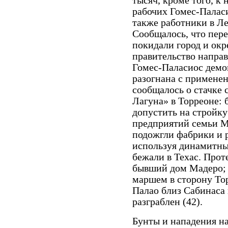
тысяч, кроме того, к
рабочих Гомес-Паласи
также работники в Ле
Сообщалось, что пер
покидали город и окр
правительство направ
Гомес-Паласиос демо
разогнана с применени
сообщалось о стачке 
Лагуна» в Торреоне:
допустить на стройку
предприятий семьи Ма
подожгли фабрики и р
используя динамитны
бежали в Техас. Про
бывший дом Мадеро; 
маршем в сторону Тор
Палао близ Сабинаса 
разграблен (42).
Бунты и нападения н