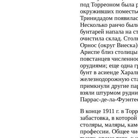
под Торреоном была р
окруживших поместье
Тринидадом появилась
Несколько ранчо были
бунтарей напала на 
очистила склад. Стол
Орнос (округ Виеска)
Ариспе близ столицы 
повстанцев численно
орудиями; еще одна г
бунт в асиенде Хараль
железнодорожную ста
примкнули другие пар
взяли штурмом рудни
Паррас-де-ла-Фуэнтес
В конце 1911 г. в То
забастовка, в которо
столяры, маляры, кам
профессии. Общее чи