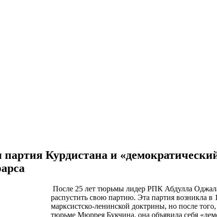
я партия Курдистана и «демократически
фарса
После 25 лет тюрьмы лидер РПК Абдулла Оджала
распустить свою партию. Эта партия возникла в 
марксистско-ленинской доктрины, но после того, 
тюрьме Мюррея Букчина, она объявила себя «дем