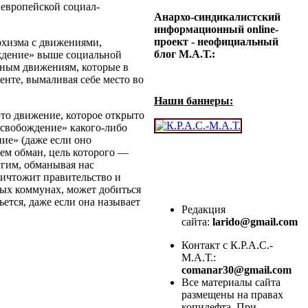
 европейской социал-
Анархо-синдикалистский
информационный online-
проект - неофициальный
рхизма с движениями,
блог М.А.Т.:
ждение» выше социальной
бным движениям, которые в
нте, вымаливая себе место во
Наши баннеры:
это движение, которое открыто
освобождение» какого-либо
ие» (даже если оно
ем обман, цель которого —
угим, обманывая нас
ничтожит правительство и
ых коммунах, может добиться
ется, даже если она называет
Редакция
сайта:
larido@gmail.com
Контакт с К.Р.А.С.-
М.А.Т.:
comanar30@gmail.com
Все материалы сайта
размещены на правах
копилефта. При