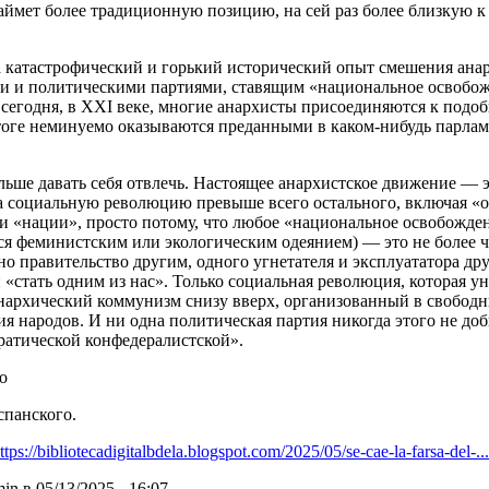
аймет более традиционную позицию, на сей раз более близкую к
 катастрофический и горький исторический опыт смешения ана
и и политическими партиями, ставящим «национальное освобо
сегодня, в XXI веке, многие анархисты присоединяются к подо
оге неминуемо оказываются преданными в каком-нибудь парламе
льше давать себя отвлечь. Настоящее анархистское движение — 
а социальную революцию превыше всего остального, включая «
и «нации», просто потому, что любое «национальное освобожден
я феминистским или экологическим одеянием) — это не более ч
но правительство другим, одного угнетателя и эксплуататора др
«стать одним из нас». Только социальная революция, которая у
нархический коммунизм снизу вверх, организованный в свободн
я народов. И ни одна политическая партия никогда этого не добь
ратической конфедералистской».
о
спанского.
ttps://bibliotecadigitalbdela.blogspot.com/2025/05/se-cae-la-farsa-del-...
in в 05/13/2025 - 16:07