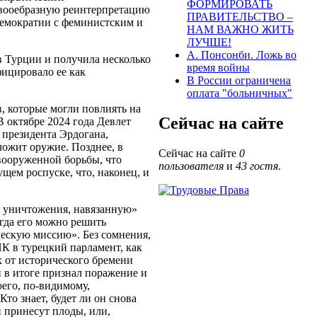
ФОРМИРОВАТЬ
свооебразную реинтерпретацию
ПРАВИТЕЛЬСТВО –
демократии с феминистским и
НАМ ВАЖНО ЖИТЬ
ЛУЧШЕ!
А. Понсонби. Ложь во
в Турции и получила несколько
время войны
фицировало ее как
В России ограничена
оплата "больничных"
, которые могли повлиять на
Сейчас на сайте
 октябре 2024 года Девлет
 президента Эрдогана,
ожит оружие. Позднее, в
Сейчас на сайте
0
 вооруженной борьбы, что
пользователя
и
43 гостя
.
щем роспуске, что, наконец, и
и уничтожения, навязанную»
огда его можно решить
ескую миссию». Без сомнения,
ПК в турецкий парламент, как
х от исторического бремени
 в итоге признал поражение и
оего, по-видимому,
то знает, будет ли он снова
и принесут плоды, или,