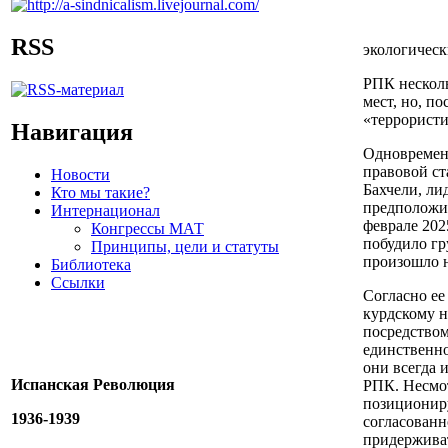
RSS
экологическ
РПК несколь
мест, но, п
«террористи
Навигация
Одновременн
правовой ст
Новости
Бахчели, ли
Кто мы такие?
предположил
Интернационал
феврале 202
Конгрессы МАТ
побудило гр
Принципы, цели и статуты
произошло н
Библиотека
Ссылки
Согласно ее
курдскому н
посредством
единственно
они всегда 
Испанская Революция
РПК. Несмот
позициониру
1936-1939
согласованн
придерживат