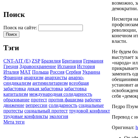
возможно, з
демократии.
Поиск
Несмотря на
профсоюзам
Поиск на сайте:
революции, 
конечном ит
власти.
Тэги
Не будем бо
выступает з
CNT-AIT (E)
ZSP
Бразилия
Британия
Германия
«народа» ил
Греция
Здравоохранение
Испания
История
прикрываетс
Италия
МАТ
Польша
Россия
Сербия
Украина
заменить од
Франция
анархизм
анархисты
анархо-
обещаниями 
синдикализм
антимилитаризм
всеобщая
установит а
забастовка
дикая забастовка
забастовка
освобождени
капитализм
международная солидарность
себя «демок
образование
протест
против фашизма
рабочее
движение
репрессии
солидарность
социальные
Педро Пэум
протесты
социальный протест
трудовой конфликт
трудовые конфликты
экология
Перевод с и
Мета теги
Оригинал:
h
От adm