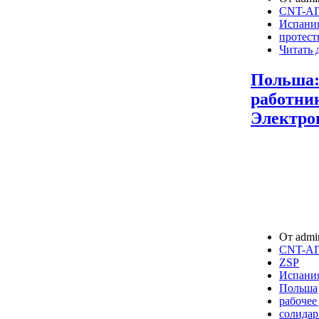
CNT-AIT
Испани
протест
Читать 
Польша:
работни
Электро
От admin
CNT-AIT
ZSP
Испани
Польша
рабочее
солидар