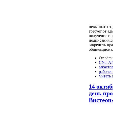
невыплаты за
требует от а
получение ин
подписания д
закрепить пр
общенациона
От admin
CNT-AIT
забасто
рабочее
Читать 
14 октя
день про
Вистеон