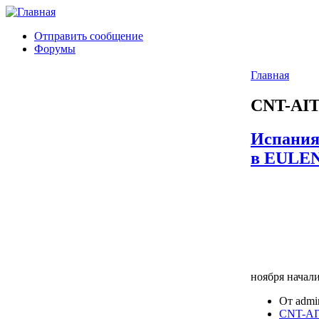
Отправить сообщение
Форумы
Главная
CNT-AIT
Испания:
в EULE
ноября начали
От admin
CNT-AIT