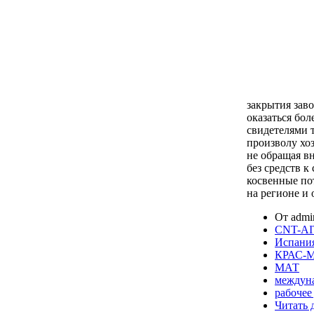
закрытия заво
оказаться бол
свидетелями т
произволу хо
не обращая вн
без средств к
косвенные по
на регионе и 
От admin
CNT-AIT
Испани
КРАС-
МАТ
междуна
рабочее
Читать 