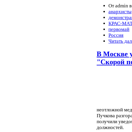
От admin в
анархисты
демонстра
КРАС-МА
первомай
Россия
Читать дал
В Москве 
"Скорой 
неотложной ме
Пучкова разгора
получили уведо
должностей.