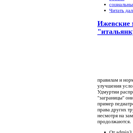
социальны
Читать дал
Ижевские 
"итальянк
правилам и нор
улучшения услов
Удмуртии распр
"заграницы" они
пример педиатр
права других тр
несмотря на за
продолжаются.
От admin3 