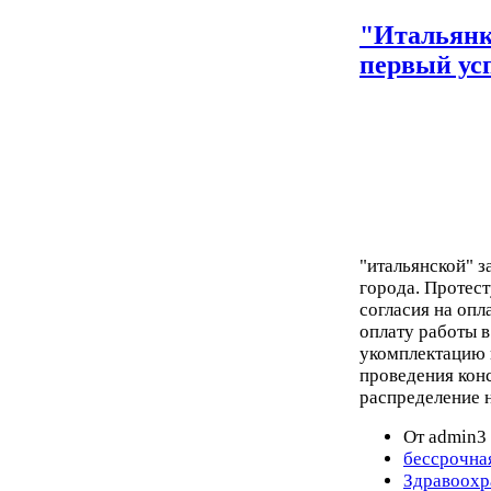
"Итальянк
первый ус
"итальянской" з
города. Протест
согласия на опл
оплату работы 
укомплектацию 
проведения кон
распределение н
От admin3 
бессрочна
Здравоохр