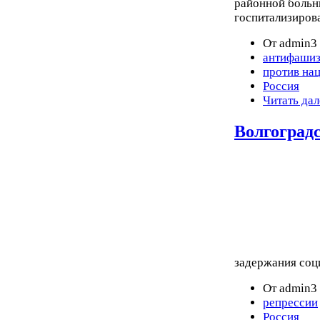
районной больн
госпитализиров
От admin3 
антифаши
против на
Россия
Читать дал
Волгоград
задержания соц
От admin3 
репрессии
Россия