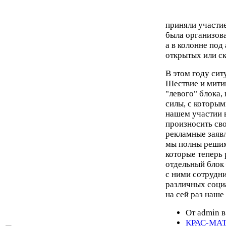
приняли участи
была организова
а в колонне по
открытых или с
В этом году сит
Шествие и мити
"левого" блока, 
силы, с которым
нашем участии в
произносить св
рекламные заявл
мы полны решим
которые теперь 
отдельный блок 
с ними сотрудни
различных соци
на сей раз наше
От admin в
КРАС-МА