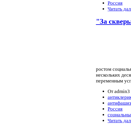
Россия
Читать дал
"За сквер
ростом социаль
нескольких деся
переменным усп
От admin3 
антиклери
антифаши
Россия
социальны
Читать дал