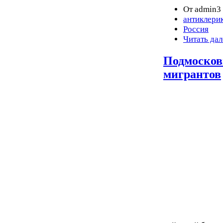
От admin3 
антиклери
Россия
Читать дал
Подмосковь
мигрантов