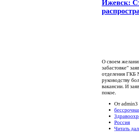
Ижевск: С
распростр
О своем желани
забастовке" зая
отделения ГКБ 
руководству бо
вакансии. И зая
покое.
От admin3 
бессрочна
Здравоохр
Россия
Читать дал