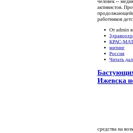
человек -- меди
активистов. Пр
продолжающейся
работников дет
От admin в
Здравоохр
КРАС-МА
митинг
Россия
Читать дал
Бастующим
Ижевска н
средства на воз