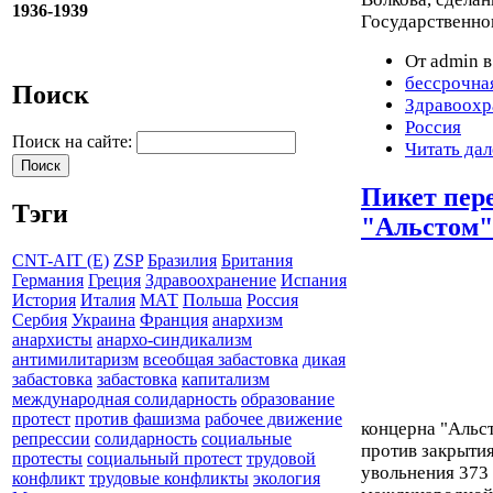
1936-1939
Государственно
От admin в
бессрочна
Поиск
Здравоохр
Россия
Поиск на сайте:
Читать дал
Пикет пер
Тэги
"Альстом"
CNT-AIT (E)
ZSP
Бразилия
Британия
Германия
Греция
Здравоохранение
Испания
История
Италия
МАТ
Польша
Россия
Сербия
Украина
Франция
анархизм
анархисты
анархо-синдикализм
антимилитаризм
всеобщая забастовка
дикая
забастовка
забастовка
капитализм
международная солидарность
образование
протест
против фашизма
рабочее движение
концерна "Альст
репрессии
солидарность
социальные
против закрытия
протесты
социальный протест
трудовой
увольнения 373
конфликт
трудовые конфликты
экология