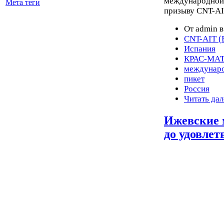
международной 
Мета теги
призыву CNT-AIT
От admin в
CNT-AIT (
Испания
КРАС-МА
междунаро
пикет
Россия
Читать дал
Ижевские 
до удовлет