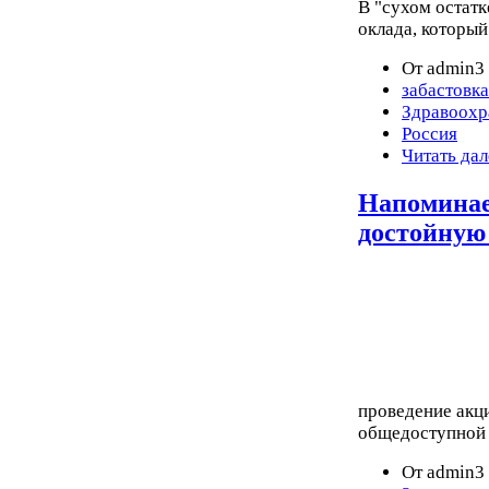
В "сухом остат
оклада, который
От admin3 
забастовка
Здравоохр
Россия
Читать дал
Напоминаем
достойную
проведение акц
общедоступной 
От admin3 