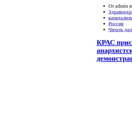
От admin в
Здравоохр
капитализ
Россия
Читать дал
КРАС прис
анархистс
демонстра