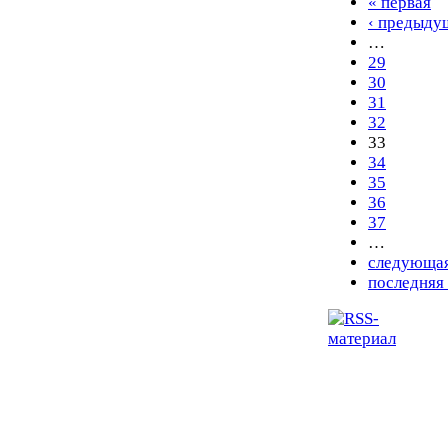
« первая
‹ предыду
…
29
30
31
32
33
34
35
36
37
…
следующая
последняя