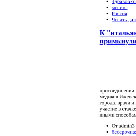
Здравоохр
митинг
Россия
Читать дал
К "италья
примкнули
присоединении к
медиков Ижевск
города, врачи и
участие в стачк
иными способам
От admin3 
бессрочна