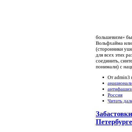
большевизм» бы
Вольфхайма или 
(сторонники уш
для всех этих р
соединить, синт
понимали) с нац
От admin3 
анационал
антифашиз
Россия
Читать дал
Забастовки
Петербург