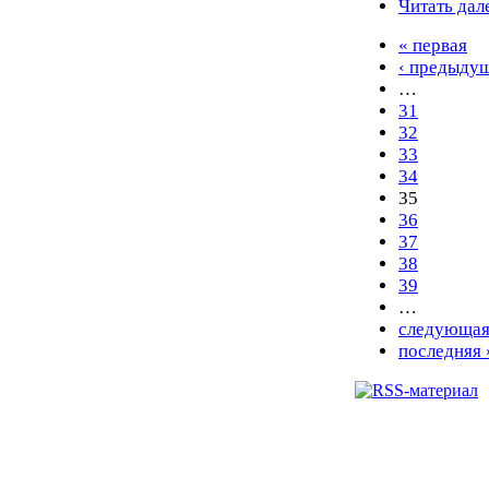
Читать дал
« первая
‹ предыду
…
31
32
33
34
35
36
37
38
39
…
следующая
последняя 