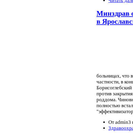
Читать дал
Минздрав 
в Ярославс
больницах, что 
частности, в ко
Борисоглебский
против закрытия
роддома. Чиновн
полностью встал
"эффективизатор
От admin3 
Здравоохр