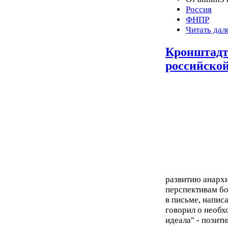
Россия
ФНПР
Читать дал
Кронштадтс
российско
развитию анархи
перспективам бо
в письме, напис
говорил о необх
идеала" - позит