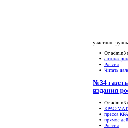
участниц группы
От admin3 
антиклери
Россия
Читать дал
№34 газеты
издания ро
От admin3 
КРАС-МАТ
пресса КР
прямое дей
Россия