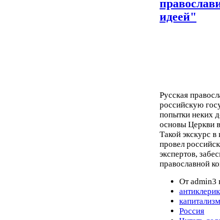
православ
идеей"
Русская правосл
российскую госу
попытки неких 
основы Церкви в
Такой экскурс в
провел российск
экспертов, забе
православной к
От admin3 
антиклери
капитализ
Россия