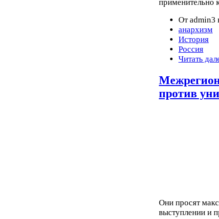
применительно к
От admin3 
анархизм
История
Россия
Читать дал
Межрегион
против ун
Они просят мак
выступлении и п