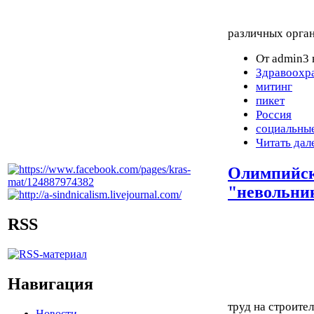
различных орган
От admin3 
Здравоохр
митинг
пикет
Россия
социальны
Читать дал
Олимпийск
"невольни
RSS
Навигация
труд на строите
Новости