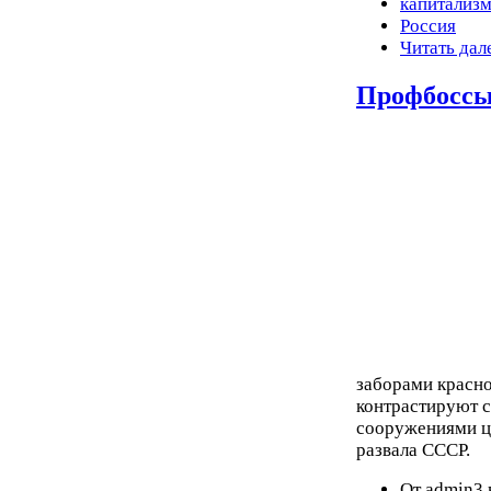
капитализ
Россия
Читать дал
Профбоссы
заборами красно
контрастируют 
сооружениями ц
развала СССР.
От admin3 