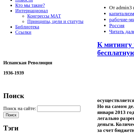
Кто мы такие?
От admin3 
Интернационал
капитализ
Конгрессы МАТ
рабочие-м
Принципы, цели и статуты
Россия
Библиотека
Читать дал
Ссылки
К митингу 
бесплатну
Испанская Революция
1936-1939
Поиск
осуществляется
Но на самом де
Поиск на сайте:
января 2013 го
легально разре
деньги
. Колич
Тэги
за счет бюджет