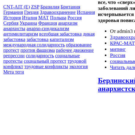
все, что «сверх
CNT-AIT (E)
ZSP
Бразилия
Британия
заболеваний ли
Германия
Греция
Здравоохранение
Испания
исчерпывается 
История
Италия
МАТ
Польша
Россия
здоровья повиса
Сербия
Украина
Франция
анархизм
анархисты
анархо-синдикализм
От admin3 
антимилитаризм
всеобщая забастовка
дикая
Здравоохр
забастовка
забастовка
капитализм
КРАС-МАТ
международная солидарность
образование
митинг
протест
против фашизма
рабочее движение
Россия
репрессии
солидарность
социальные
социальны
протесты
социальный протест
трудовой
конфликт
трудовые конфликты
экология
Читать дал
Мета теги
Берлински
анархистск