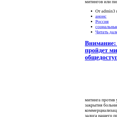
митингов или пи
От admin3 
анонс
Россия
социальны
Читать дал
Внимание: 
пройдет ми
общедоступ
митинга против
закрытия больни
коммерциализац
залога нашего п