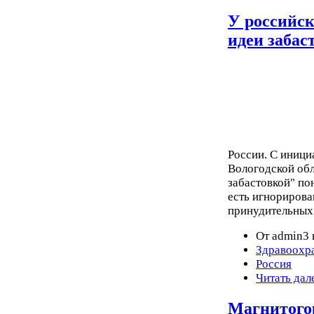
У российс
идеи забас
России. С иници
Вологодской обл
забастовкой" по
есть игнорирова
принудительных 
От admin3 
Здравоохр
Россия
Читать дал
Магнитогор