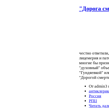
"Дорога с
честно ответили
лицемерия и пат
многие бы призн
"духовный" объ
"Гундяевкой" ил
"Дорогой смерти
От admin3 
антиклери
Россия
РПЦ
Читать дал