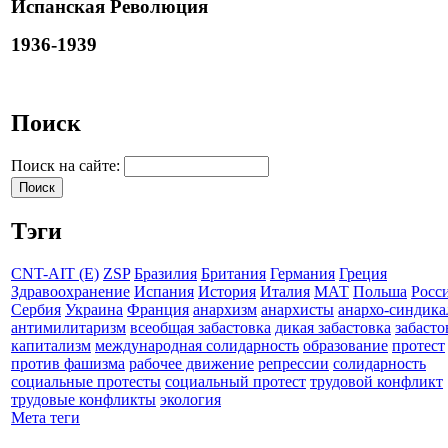
Испанская Революция
1936-1939
Поиск
Поиск на сайте:
Тэги
CNT-AIT (E)
ZSP
Бразилия
Британия
Германия
Греция
Здравоохранение
Испания
История
Италия
МАТ
Польша
Росс
Сербия
Украина
Франция
анархизм
анархисты
анархо-синдика
антимилитаризм
всеобщая забастовка
дикая забастовка
забасто
капитализм
международная солидарность
образование
протест
против фашизма
рабочее движение
репрессии
солидарность
социальные протесты
социальный протест
трудовой конфликт
трудовые конфликты
экология
Мета теги