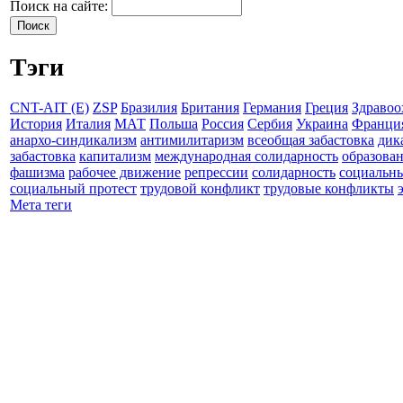
Поиск на сайте:
Тэги
CNT-AIT (E)
ZSP
Бразилия
Британия
Германия
Греция
Здравоо
История
Италия
МАТ
Польша
Россия
Сербия
Украина
Франци
анархо-синдикализм
антимилитаризм
всеобщая забастовка
дик
забастовка
капитализм
международная солидарность
образова
фашизма
рабочее движение
репрессии
солидарность
социальн
социальный протест
трудовой конфликт
трудовые конфликты
Мета теги