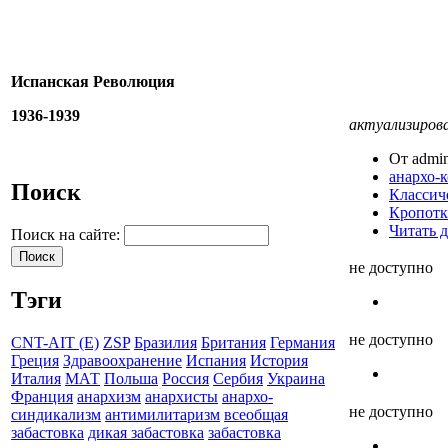
Испанская Революция
1936-1939
актуализиров
От admin
анархо-
Поиск
Классич
Кропот
Читать д
Поиск на сайте:
не доступно
Тэги
не доступно
CNT-AIT (E)
ZSP
Бразилия
Британия
Германия
Греция
Здравоохранение
Испания
История
Италия
МАТ
Польша
Россия
Сербия
Украина
Франция
анархизм
анархисты
анархо-
не доступно
синдикализм
антимилитаризм
всеобщая
забастовка
дикая забастовка
забастовка