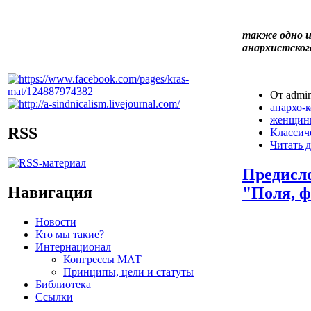
также одно и
анархистског
От admin
анархо-
женщин
RSS
Классич
Читать д
Предисл
Навигация
"Поля, ф
Новости
Кто мы такие?
Интернационал
Конгрессы МАТ
Принципы, цели и статуты
Библиотека
Ссылки