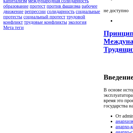
капитализм
международная солидарность
образование
протест
против фашизма
рабочее
не доступно
движение
репрессии
солидарность
социальные
протесты
социальный протест
трудовой
конфликт
трудовые конфликты
экология
Мета теги
Принцип
Междуна
Трудящи
Введени
В основе исто
эксплуататор
время это про
государства н
От admin
анархиз
анархо-
анархо-