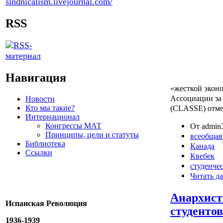
RSS
Навигация
«жесткой экон
Ассоциации за
Новости
Кто мы такие?
(CLASSE)
Интернационал
Конгрессы МАТ
От admin3
Принципы, цели и статуты
всеобщая
Библиотека
Канада
Ссылки
Квебек
студенче
Читать да
Анархист
Испанская Революция
студентов
1936-1939