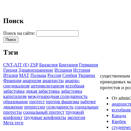
Поиск
Поиск на сайте:
Тэги
CNT-AIT (E)
ZSP
Бразилия
Британия
Германия
Греция
Здравоохранение
Испания
История
Италия
МАТ
Польша
Россия
Сербия
Украина
существенным 
Франция
анархизм
анархисты
анархо-
приводимых ма
синдикализм
антимилитаризм
всеобщая
протестов и ро
забастовка
дикая забастовка
забастовка
капитализм
международная солидарность
От admin3
образование
протест
против фашизма
рабочее
анархист
движение
репрессии
солидарность
социальные
всеобщая
протесты
социальный протест
трудовой
Канада
конфликт
трудовые конфликты
экология
Квебек
Мета теги
студенче