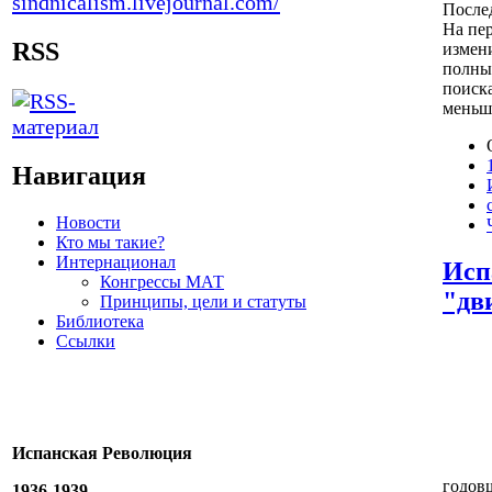
Послед
На пер
RSS
измен
полны 
поиска
меньше
Навигация
Новости
Кто мы такие?
Интернационал
Исп
Конгрессы МАТ
"дв
Принципы, цели и статуты
Библиотека
Ссылки
Испанская Революция
годов
1936-1939