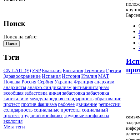
полож
крупн
Барсе
Поиск
Поиск на сайте:
Тэги
Исп
про
CNT-AIT (E)
ZSP
Бразилия
Британия
Германия
Греция
Здравоохранение
Испания
История
Италия
МАТ
Польша
Россия
Сербия
Украина
Франция
анархизм
анархисты
анархо-синдикализм
антимилитаризм
всеобщая забастовка
дикая забастовка
забастовка
капитализм
международная солидарность
образование
протест
против фашизма
рабочее движение
репрессии
солидарность
социальные протесты
социальный
протест
трудовой конфликт
трудовые конфликты
семьям
экология
задерж
Мета теги
инфор
делега
обвиня