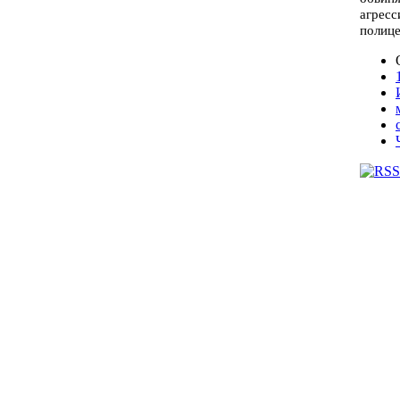
агресс
полице