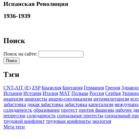
Испанская Революция
1936-1939
Поиск
Поиск на сайте:
Тэги
CNT-AIT (E)
ZSP
Бразилия
Британия
Германия
Греция
Здравоо
Испания
История
Италия
МАТ
Польша
Россия
Сербия
Украин
анархизм
анархисты
анархо-синдикализм
антимилитаризм
все
забастовка
дикая забастовка
забастовка
капитализм
междунаро
солидарность
образование
протест
против фашизма
рабочее д
репрессии
солидарность
социальные протесты
социальный про
трудовой конфликт
трудовые конфликты
экология
Мета теги