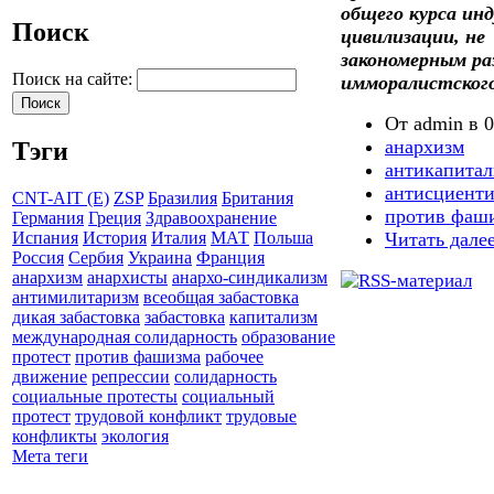
общего курса ин
Поиск
цивилизации, не 
закономерным ра
Поиск на сайте:
имморалистского
От admin в 0
анархизм
Тэги
антикапитал
антисциент
CNT-AIT (E)
ZSP
Бразилия
Британия
против фаш
Германия
Греция
Здравоохранение
Читать дале
Испания
История
Италия
МАТ
Польша
Россия
Сербия
Украина
Франция
анархизм
анархисты
анархо-синдикализм
антимилитаризм
всеобщая забастовка
дикая забастовка
забастовка
капитализм
международная солидарность
образование
протест
против фашизма
рабочее
движение
репрессии
солидарность
социальные протесты
социальный
протест
трудовой конфликт
трудовые
конфликты
экология
Мета теги