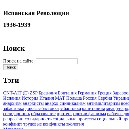
Испанская Революция
1936-1939
Поиск
Поиск на сайте:
Тэги
CNT-AIT (E)
ZSP
Бразилия
Британия
Германия
Греция
Здравоо
Испания
История
Италия
МАТ
Польша
Россия
Сербия
Украин
анархизм
анархисты
анархо-синдикализм
антимилитаризм
все
забастовка
дикая забастовка
забастовка
капитализм
междунаро
солидарность
образование
протест
против фашизма
рабочее д
репрессии
солидарность
социальные протесты
социальный про
конфликт
трудовые конфликты
экология