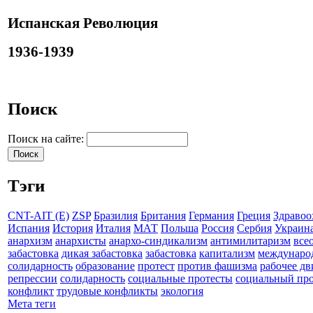
Испанская Революция
1936-1939
Поиск
Поиск на сайте:
Тэги
CNT-AIT (E)
ZSP
Бразилия
Британия
Германия
Греция
Здравоо
Испания
История
Италия
МАТ
Польша
Россия
Сербия
Украин
анархизм
анархисты
анархо-синдикализм
антимилитаризм
все
забастовка
дикая забастовка
забастовка
капитализм
междунаро
солидарность
образование
протест
против фашизма
рабочее д
репрессии
солидарность
социальные протесты
социальный про
конфликт
трудовые конфликты
экология
Мета теги