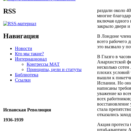
RSS
раздали около 4
многие благодар
включая одного 
закрыло двери и 
Навигация
В Лондоне чле
всего рабочего 
это вызвало у п
Новости
Кто мы такие?
В Глазго в часо
Интернационал
Анархистской ф
Конгрессы МАТ
несколько сотен
Принципы, цели и статуты
плохих условий 
Библиотека
вышли к пикетчи
Ссылки
Испании. Но они
написаны требов
уважение ко все
всех работников
восстановление 
стала препятство
Испанская Революция
отказались заход
1936-1939
Акция протеста 
штаб-квартиру 