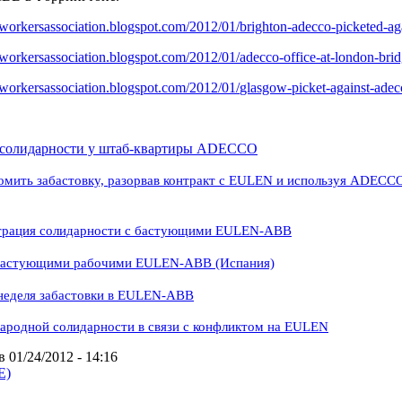
lworkersassociatio
n.blogspot.com/2012/01/
brighton-adecco-picketed-
ag
lworkersassociatio
n.blogspot.com/2012/01/adecco-
office-at-london-bri
lworkersassociatio
n.blogspot.com/2012/01/
glasgow-picket-against-adec
 солидарности у штаб-квартиры ADECCO
омить забастовку, разорвав контракт с EULEN и используя АDECC
страция солидарности с бастующими EULEN-ABB
 бастующими рабочими EULEN-ABB (Испания)
 неделя забастовки в EULEN-ABB
ародной солидарности в связи с конфликтом на EULEN
 01/24/2012 - 14:16
E)