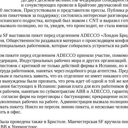
и сочувствующих провели в Брайтоне двухчасовой пи
00 листовок. Присутствовали и представители прессы. Публика р
или пикетчиков за поддержку; состоялись интересные разговор
испанского подростка, который был знаком с
CNT
и выразил гот
вызвало полицию, но та, увидев, что происходит, не стала вмеш
ны
SF
выставили пикет перед отделением
ADECCO
«Лондон Брид
дня. Общественности раздавался материал о происходящем конфл
отенциальных работников, которые собирались устроиться на раб
вом пикете перед отделением
ADECCO
приняли участие, помимо
едерации, Индустриальных рабочих мира и других организаций
 листовок с критикой не только действий фирмы в Испании, но и
труда работников, нанятых через подобного рода агентства. Пр
кам и пытались заявить, что их отделение не имеет никакого о
 вынуждены были признать, что речь идет об одной и той же к
ания бастующих в Испании: равная плата для всех работников 
м рабочим, нанятым по субконтрактам АВВ и
ADECCO
, гарант
; согласие фирм на переговоры с бастующими; прекращение исп
уволенных рабочих на работе. Администрация вызвала полицию, н
вать пикету. Никто не пересек линию пикета, и несколько челов
ить в офис.
была проведена также в Бристоле. Манчестерская
SF
вручила пи
АВВ в Уоррингтоне.