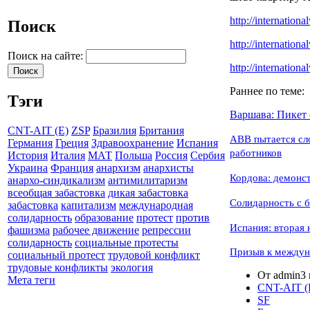
http://
internationa
Поиск
http://
internationa
Поиск на сайте:
http://
internationa
Раннее по теме:
Тэги
Варшава: Пикет
CNT-AIT (E)
ZSP
Бразилия
Британия
ABB пытается сл
Германия
Греция
Здравоохранение
Испания
работников
История
Италия
МАТ
Польша
Россия
Сербия
Украина
Франция
анархизм
анархисты
Кордова: демон
анархо-синдикализм
антимилитаризм
всеобщая забастовка
дикая забастовка
Солидарность с
забастовка
капитализм
международная
солидарность
образование
протест
против
Испания: вторая
фашизма
рабочее движение
репрессии
солидарность
социальные протесты
Призыв к междун
социальный протест
трудовой конфликт
трудовые конфликты
экология
От admin3 в
Мета теги
CNT-AIT (
SF