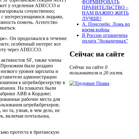
ФОРМИРОВАТЬ
кет у отделения
ADECCO
и
ПРАВИТЕЛЬСТВО –
еагировала сочувственно;
НАМ ВАЖНО ЖИТЬ
ы с интересующимися людьми,
ЛУЧШЕ!
овность помочь. Агентство
А. Понсонби. Ложь во
иваться.
время войны
В России ограничена
ж». Он продолжался в течение
оплата "больничных"
икте, особенный интерес все
оту через
ADECCO
.
Сейчас на сайте
 активистов
SF
, также члены
. Прохожим было роздано
Сейчас на сайте
0
 низкого уровня зарплаты и
пользователя
и
20 гостя
.
едставители администрации
тношения к штрейкбрехерству в
омпании. На плакатах были
фабрики АВВ в Кордове;
ированные рабочие места для
ользования штрейкбрехеров;
о та, узнав, в чем дело, не
ек, включая почтальона,
сьмо протеста в британскую