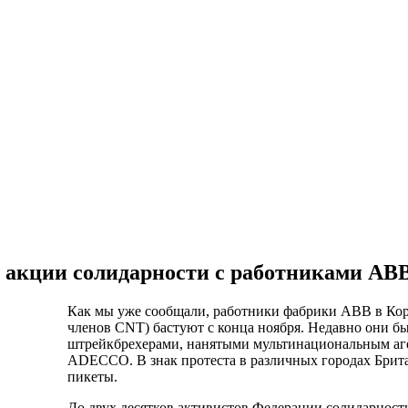
 акции солидарности с работниками АВ
Как мы уже сообщали, работники фабрики АВВ в Кор
членов
CNT
) бастуют с конца ноября. Недавно они 
штрейкбрехерами, нанятыми мультинациональным аге
ADECCO
. В знак протеста в различных городах Бри
пикеты.
До двух десятков активистов Федерации солидарнос