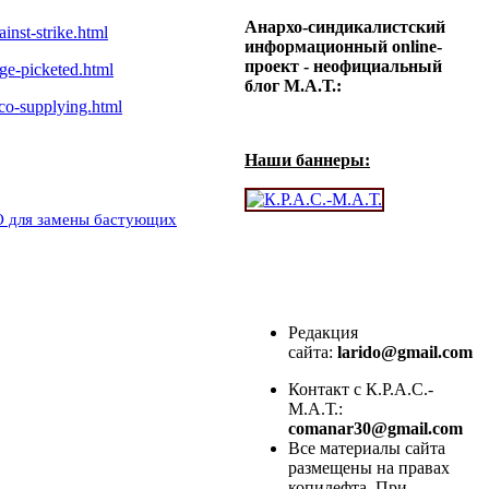
Анархо-синдикалистский
ainst-strike.html
информационный online-
проект - неофициальный
dge-
picketed.html
блог М.А.Т.:
co-
supplying.html
Наши баннеры:
O для замены бастующих
Редакция
сайта:
larido@gmail.com
Контакт с К.Р.А.С.-
М.А.Т.:
comanar30@gmail.com
Все материалы сайта
размещены на правах
копилефта. При