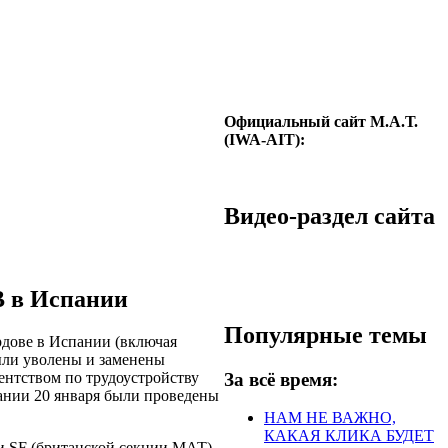
Официальный сайт М.А.Т.
(IWA-AIT):
Видео-раздел сайта
В в Испании
Популярные темы
дове в Испании (включая
были уволены и заменены
За всё время:
нтством по трудоустройству
тании 20 января были проведены
НАМ НЕ ВАЖНО,
КАКАЯ КЛИКА БУДЕТ
ти
SF
(британской секции МАТ)