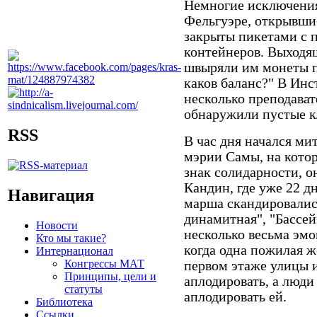
Немногие исключения
Фельгуэре, открывшие
закрыты пикетами с 
контейнеров. Выходя
швыряли им монеты п
каков баланс?" В Инс
несколько преподават
обнаружили пустые к
RSS
В час дня начался ми
мэрии Самы, на котор
знак солидарности, 
Кандин, где уже 22 дн
Навигация
марша скандировались
динамитная", "Бассей
Новости
несколько весьма эм
Кто мы такие?
когда одна пожилая ж
Интернационал
Конгрессы МАТ
первом этаже улицы и
Принципы, цели и
аплодировать, а люди
статуты
аплодировать ей.
Библиотека
Ссылки