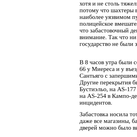
хотя и не столь тяже
потому что шахтеры 
наиболее уязвимом пу
полицейское вмешате
что забастовочный д
внимание. Так что ни
государство не были
В 8 часов утра были 
66 у Миереса и у въез
Сантьяго с запершими
Другие перекрытия б
Бустиэльо, на AS-177
на AS-254 в Кампо-де
инцидентов.
Забастовка носила то
даже все магазины, ба
дверей можно было в