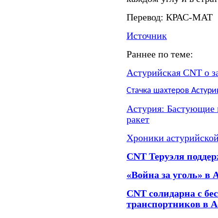
Перевод: КРАС-МАТ
Источник
Раннее по теме:
Астурийская CNT о з
Стачка шахтеров Астури
Астурия: Бастующие 
ракет
Хроники астурийской
CNT Теруэля подде
«Война за уголь» в 
CNT солидарна с бе
транспортников в 