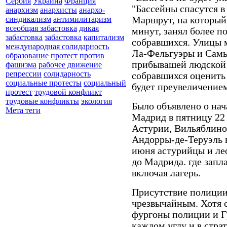
Сербия
Украина
Франция
"Бассейны спасутся в 
анархизм
анархисты
анархо-
Маршрут, на который
синдикализм
антимилитаризм
всеобщая забастовка
дикая
минут, занял более п
забастовка
забастовка
капитализм
собравшихся. Улицы 
международная солидарность
Ла-Фельгуэры и Самы
образование
протест
против
прибывашей людской 
фашизма
рабочее движение
репрессии
солидарность
собравшихся оценить 
социальные протесты
социальный
будет преувеличение
протест
трудовой конфликт
трудовые конфликты
экология
Было объявлено о нач
Мета теги
Мадрид в пятницу 22 
Астурии, Вильяблино
Андорры-де-Теруэль в
июня астурийцы и ле
до Мадрида. где запл
включая лагерь.
Присутствие полиции
чрезвычайным. Хотя 
фургоны полиции и Г
каждом углу и в страт