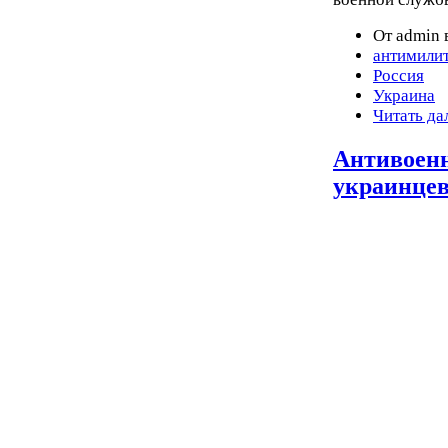
От admin 
антимили
Россия
Украина
Читать да
Антивоенн
украинцев