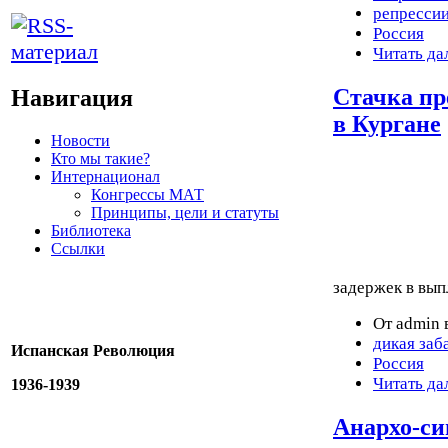
репресси
Россия
Читать да
Стачка пр
Навигация
в Кургане
Новости
Кто мы такие?
Интернационал
Конгрессы МАТ
Принципы, цели и статуты
Библиотека
Ссылки
задержек в вып
От admin 
дикая заб
Испанская Революция
Россия
Читать да
1936-1939
Анархо-с