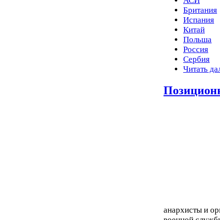
АСИ
Британия
Испания
Китай
Польша
Россия
Сербия
Читать да
Позиционн
анархисты и о
военной служб