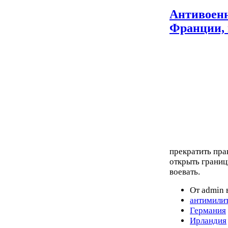
Антивоен
Франции, 
прекратить пра
открыть границ
воевать.
От admin 
антимили
Германия
Ирландия