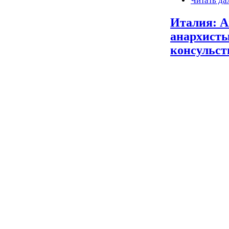
Читать да
Италия: 
анархисты
консульс