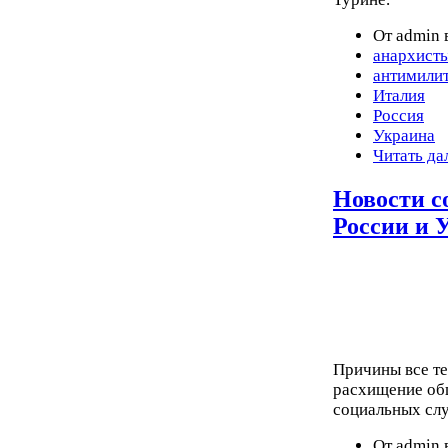
От admin 
анархист
антимили
Италия
Россия
Украина
Читать да
Новости с
России и 
Причины все те
расхищение общ
социальных слу
От admin 