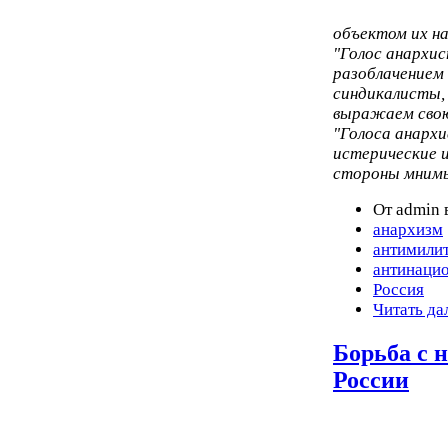
объектом их на
"Голос анархис
разоблачением
синдикалисты, 
выражаем свою
"Голоса анархи
истерические и
стороны мнимы
От admin 
анархизм
антимили
антинаци
Россия
Читать да
Борьба с 
России