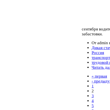
сентября водит
забастовки.
От admin 
Дикая ста
Россия
транспорт
трудовой 
Читать да
« первая
‹ предыд
1
2
3
4
5