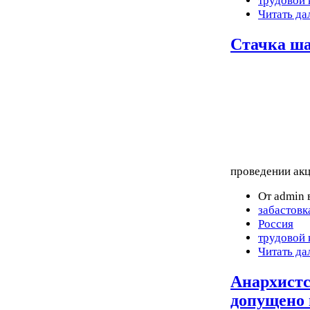
трудовой 
Читать да
Стачка ша
проведении акц
От admin 
забастовк
Россия
трудовой 
Читать да
Анархистс
допущено