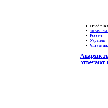
От admin 
антимили
Россия
Украина
Читать да
Анархист
отвечают 