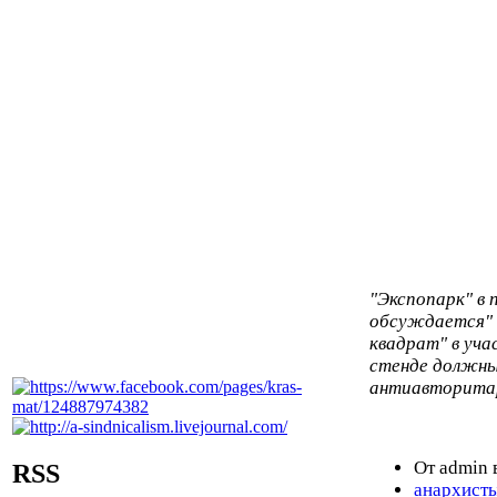
"Экспопарк" в 
обсуждается" 
квадрат" в уча
стенде должны
антиавторита
От admin 
RSS
анархист