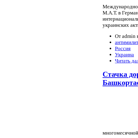
Международной
М.А.Т. в Герма
интернационал
украинских акт
От admin 
антимили
Россия
Украина
Читать да
Стачка до
Башкорта
многомесячной