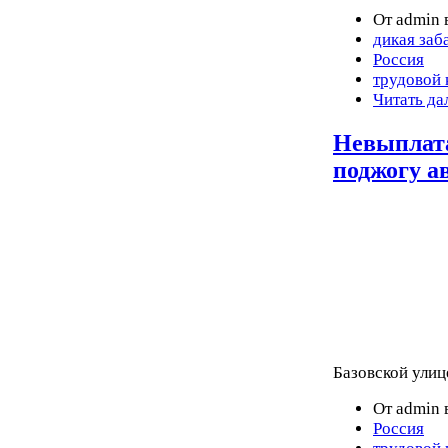
От admin 
дикая заб
Россия
трудовой 
Читать да
Невыплата
поджогу а
Базовской улиц
От admin 
Россия