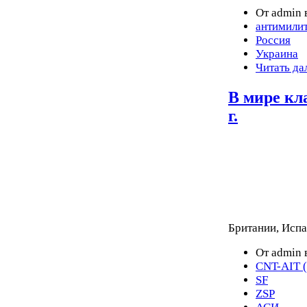
От admin 
антимили
Россия
Украина
Читать да
В мире кл
г.
Британии, Испа
От admin 
CNT-AIT (
SF
ZSP