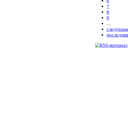
6
7
8
9
…
следующа
последняя