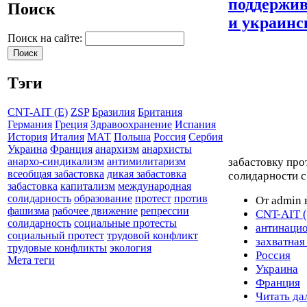
поддержив
Поиск
и украинс
Поиск на сайте:
Тэги
CNT-AIT (E)
ZSP
Бразилия
Британия
Германия
Греция
Здравоохранение
Испания
История
Италия
МАТ
Польша
Россия
Сербия
Украина
Франция
анархизм
анархисты
забастовку про
анархо-синдикализм
антимилитаризм
всеобщая забастовка
дикая забастовка
солидарности 
забастовка
капитализм
международная
солидарность
образование
протест
против
От admin 
фашизма
рабочее движение
репрессии
CNT-AIT (
солидарность
социальные протесты
антинаци
социальный протест
трудовой конфликт
захватная
трудовые конфликты
экология
Россия
Мета теги
Украина
Франция
Читать да