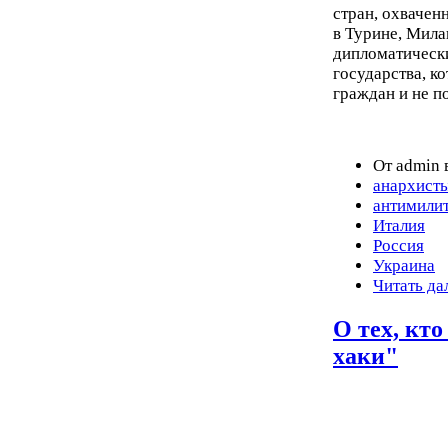
стран, охвачен
в Турине, Мила
дипломатически
государства, к
граждан и не п
От admin 
анархист
антимили
Италия
Россия
Украина
Читать да
О тех, кто
хаки"