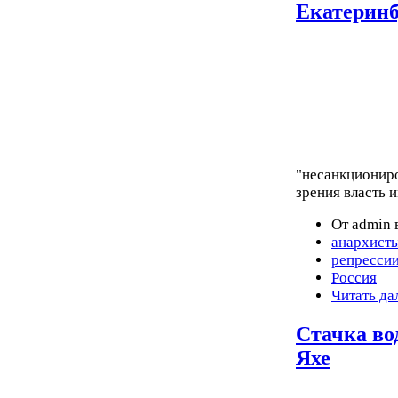
Екатеринб
"несанкционир
зрения власть 
От admin 
анархист
репресси
Россия
Читать да
Стачка во
Яхе