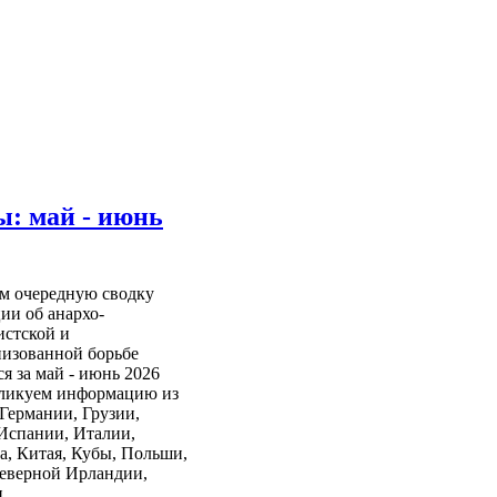
ы: май - июнь
м очередную сводку
ии об анархо-
истской и
низованной борьбе
я за май - июнь 2026
бликуем информацию из
Германии, Грузии,
Испании, Италии,
а, Китая, Кубы, Польши,
Северной Ирландии,
.