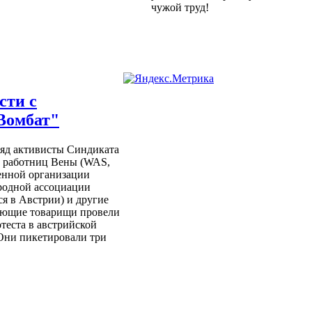
чужой труд!
сти с
Вомбат"
ряд активисты Синдиката
и работниц Вены (WAS,
енной организации
одной ассоциации
я в Австрии) и другие
ующие товарищи провели
теста в австрийской
Они пикетировали три