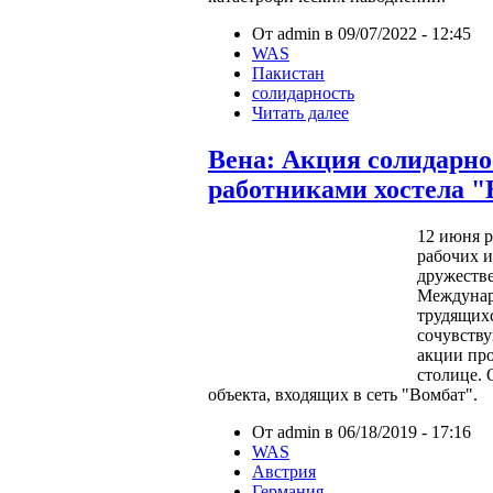
От admin в 09/07/2022 - 12:45
WAS
Пакистан
солидарность
Читать далее
Вена: Акция солидарно
работниками хостела "
12 июня 
рабочих 
дружеств
Междунар
трудящихс
сочувств
акции про
столице. 
объекта, входящих в сеть "Вомбат".
От admin в 06/18/2019 - 17:16
WAS
Австрия
Германия