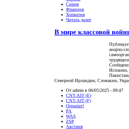
Сирия
Франция
Хорватия
Читать далее
В мире классовой войны
Публикуе
анархо-си
самоорга
трудящихс
Сообщения
Испании, 
Пакистана
Северной Ирландии, Словакии, Укр
От admin в 06/05/2025 - 09:47
CNT-AIT (E)
CNT-AIT (F)
Organize!
PA
WAS
ZSP
Австрия