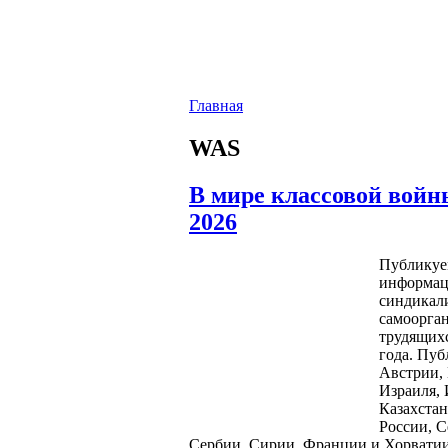
Главная
WAS
В мире классовой войн
2026
Публикуе
информац
синдикал
самоорга
трудящихс
года. Пу
Австрии, 
Израиля, 
Казахстан
России, 
Сербии, Сирии, Франции и Хорватии