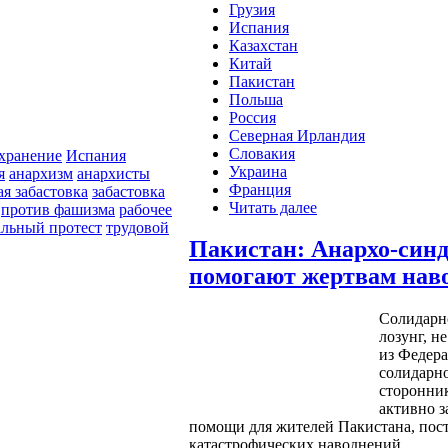
Грузия
Испания
Казахстан
Китай
Пакистан
Польша
Россия
Северная Ирландия
Словакия
хранение
Испания
Украина
я
анархизм
анархисты
Франция
ая забастовка
забастовка
Читать далее
против фашизма
рабочее
альный протест
трудовой
Пакистан: Анархо-син
помогают жертвам нав
Солидарно
лозунг, н
из Федер
солидарн
сторонник
активно 
помощи для жителей Пакистана, пос
катастрофических наводнений.