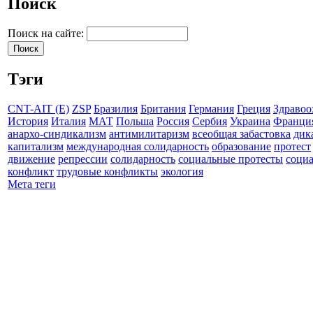
Поиск
Поиск на сайте:
Тэги
CNT-AIT (E)
ZSP
Бразилия
Британия
Германия
Греция
Здравоо
История
Италия
МАТ
Польша
Россия
Сербия
Украина
Франци
анархо-синдикализм
антимилитаризм
всеобщая забастовка
дик
капитализм
международная солидарность
образование
протест
движение
репрессии
солидарность
социальные протесты
соци
конфликт
трудовые конфликты
экология
Мета теги