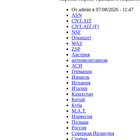
От admin в 07/08/2026 - 11:47
ASN
CNT-AIT
CNT-AIT (F)
NSF
Organize!
WAS
ZSP
Австрия
антимилитаризм
АСИ
Германия
Израиль
Испания
Италия
Казахстан
Китай
Куба
М.А.Т.
Норвегия
Польша
Россия
Северная Ирландия
Сербия