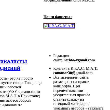
неофициальный блог М.А.Т.:
Наши баннеры:
Редакция
сайта:
larido@gmail.com
дикалисты
однений
Контакт с К.Р.А.С.-М.А.Т.:
comanar30@gmail.com
Все материалы сайта
сть - это не просто
размещены на правах
е пустое слово. Товарищи
копилефта. При
ации рабочей
перепечатывании
ости (WSF, организации
убедительная просьба
ов М.А.Т. в Пакистане)
ставить ссылку на
занимаются сбором
исходный материал и
традавших от
указывать авторов - уважайте