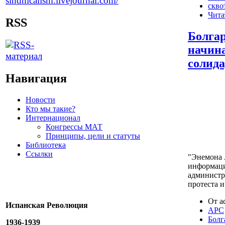
скво
Чита
RSS
Болга
начин
солид
Навигация
Новости
Кто мы такие?
Интернационал
Конгрессы МАТ
Принципы, цели и статуты
Библиотека
Ссылки
"Энемона 
информаци
администр
протеста и
От a
Испанская Революция
АРС
Болг
1936-1939