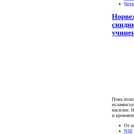
Чита
Норве
синдик
учине
Пока поли
исламиста
насилие. Н
и кровавое
От a
NSF