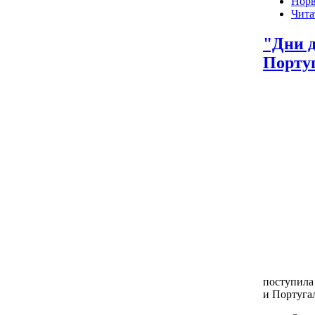
Норв
Чита
"Дни д
Порту
поступила
и Португа