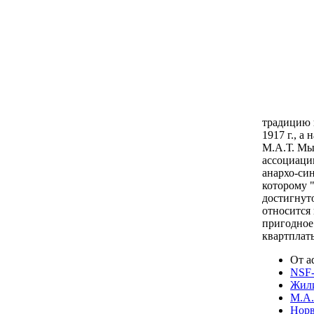
традицию
1917 г., а н
М.А.Т.
Мы
ассоциаци
анархо-си
которому 
достигнут
относится 
пригодное
квартплат
От a
NSF
Жили
М.А.
Норв