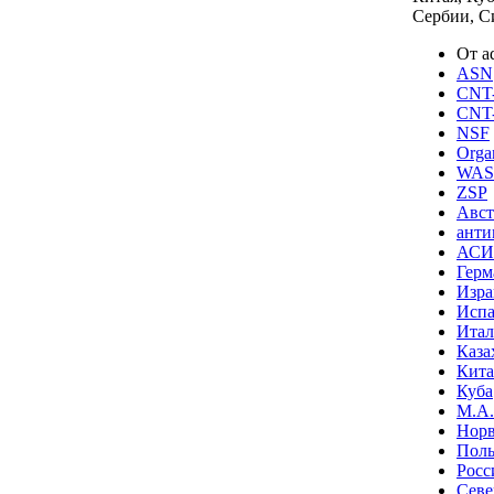
Сербии, С
От a
ASN
CNT
CNT-
NSF
Orga
WAS
ZSP
Авст
анти
АСИ
Герм
Изра
Исп
Итал
Каза
Кит
Куба
М.А.
Норв
Пол
Росс
Севе