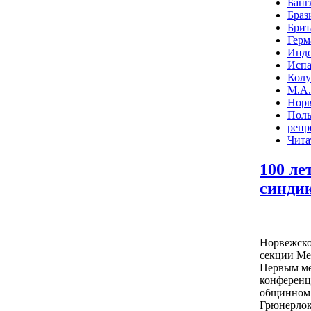
Банг
Браз
Брит
Герм
Индо
Исп
Колу
М.А.
Норв
Пол
репр
Чита
100 ле
синди
Норвежско
секции Ме
Первым ме
конференц
общинном 
Грюнерлок