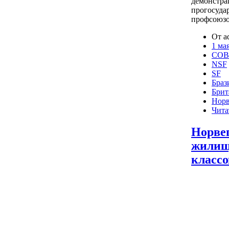
демонстра
прогосуда
профсоюзо
От a
1 ма
COB
NSF
SF
Браз
Брит
Норв
Чита
Норвег
жилищ
классо