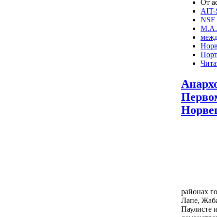
От a
AIT-
NSF
М.А.
межд
Норв
Порт
Чита
Анарх
Первом
Норве
районах го
Лапе, Жаб
Паулисте и