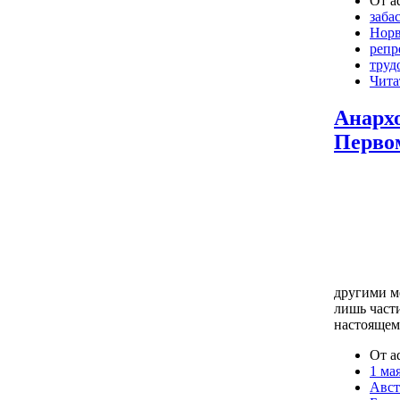
От a
заба
Норв
репр
труд
Чита
Анарх
Первом
другими м
лишь част
настоящем
От a
1 ма
Авст