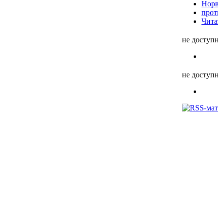
Норв
прот
Чита
не доступ
не доступ