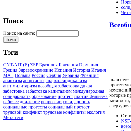
Норв
соли
Чита
Поиск
Всеобщ
Поиск на сайте:
Тэги
CNT-AIT (E)
ZSP
Бразилия
Британия
Германия
Греция
Здравоохранение
Испания
История
Италия
МАТ
Польша
Россия
Сербия
Украина
Франция
политичес
анархизм
анархисты
анархо-синдикализм
протестую
антимилитаризм
всеобщая забастовка
дикая
изменений 
забастовка
забастовка
капитализм
международная
которые п
солидарность
образование
протест
против фашизма
занятости
рабочее движение
репрессии
солидарность
сверхуроч
социальные протесты
социальный протест
трудовой конфликт
трудовые конфликты
экология
От a
Мета теги
NSF
всео