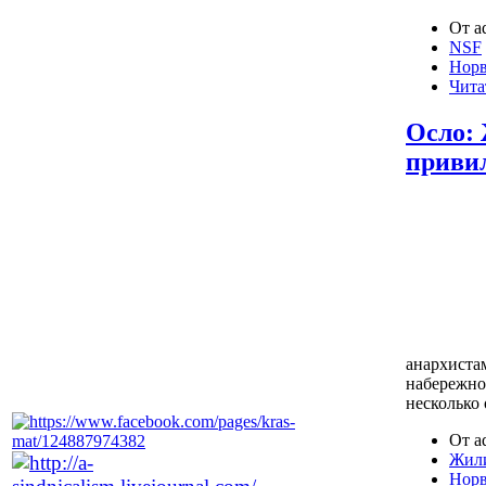
От a
NSF
Норв
Чита
Осло: 
приви
анархиста
набережно
несколько
От a
Жили
Норв