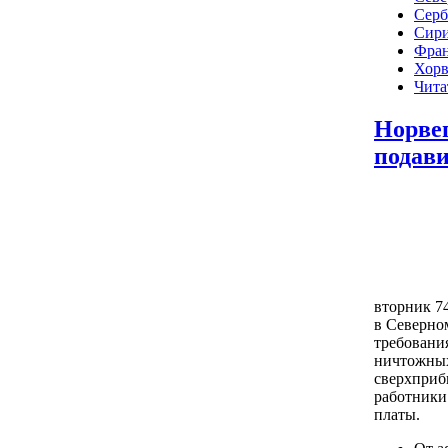
Серб
Сир
Фра
Хорв
Чита
Норве
подави
вторник 7
в Северно
требовани
ничтожных
сверхприб
работники
платы.