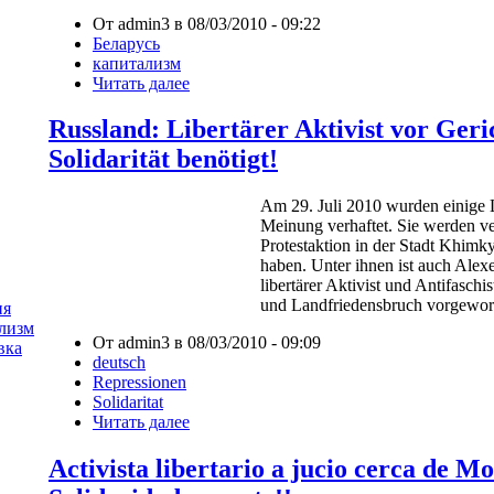
От admin3 в 08/03/2010 - 09:22
Беларусь
капитализм
Читать далее
Russland: Libertärer Aktivist vor Geri
Solidarität benötigt!
Am 29. Juli 2010 wurden einige L
Meinung verhaftet. Sie werden ve
Protestaktion in der Stadt Khim
haben. Unter ihnen ist auch Alex
libertärer Aktivist und Antifaschi
und Landfriedensbruch vorgewor
ия
лизм
От admin3 в 08/03/2010 - 09:09
вка
deutsch
Repressionen
Solidaritat
Читать далее
Activista libertario a jucio cerca de Mo