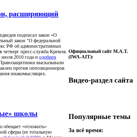
кон, расширяющий
едведев подписал закон
«
О
льный закон "О федеральной
декс РФ об административных
Официальный сайт М.А.Т.
в четверг пресс-служба Кремля.
(IWA-AIT):
 июля 2010 года и
одобрен
 Правозащитники высказывали
правлен против оппозиционеров
зания инакомыслящих.
Видео-раздел сайта
ные» школы
Популярные темы
во обещает
«
отложить
»
За всё время:
ой сферы (ее тотальную