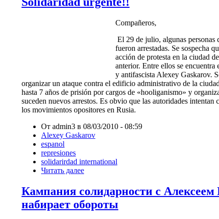
Solidaridad urgente!!
Compañeros,
El 29 de julio, algunas personas 
fueron arrestadas. Se sospecha qu
acción de protesta en la ciudad d
anterior. Entre ellos se encuentra 
y antifascista Alexey Gaskarov. S
organizar un ataque contra el edificio administrativo de la ciud
hasta 7 años de prisión por cargos de
«
hooliganismo
»
y organiza
suceden nuevos arrestos. Es obvio que las autoridades intentan c
los movimientos opositores en Rusia.
От admin3 в 08/03/2010 - 08:59
Alexey Gaskarov
espanol
represiones
solidarirdad international
Читать далее
Кампания солидарности с Алексеем
набирает обороты