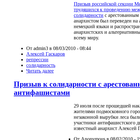
Призыв российской секции М
трудящихся к проведению ме
солидарности
с арестованным
анархистом был переведен на 
немецкий языки и распростра
анархистских и альтернативн
всему миру.
От admin3 в 08/03/2010 - 08:44
Алексей Гаскаров
репрессии
солидарность
Читать далее
Призыв к солидарности с арестова
антифашистами
29 июля после прошедшей нак
жителями подмосковного горо
незаконной вырубки леса был
участники антифашистского д
известный анархист Алексей Г
От Anonymous в 08/02/2010 - 1