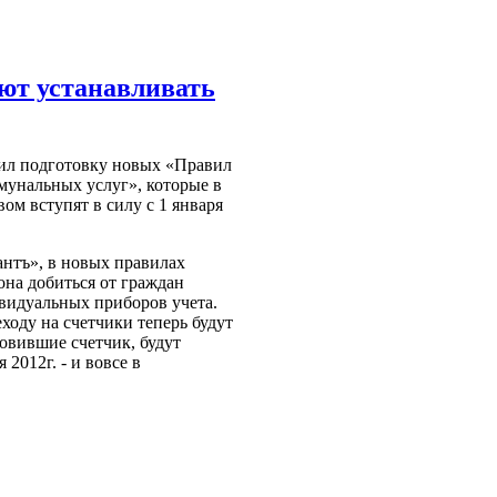
ют устанавливать
ил подготовку новых
«
Правил
мунальных услуг
»
, которые в
ом вступят в силу с 1 января
антъ
»
, в новых правилах
на добиться от граждан
видуальных приборов учета.
ходу на счетчики теперь будут
новившие счетчик, будут
 2012г. - и вовсе в