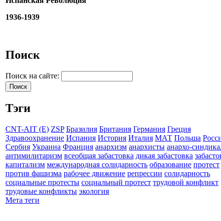
Испанская Революция
1936-1939
Поиск
Поиск на сайте:
Тэги
CNT-AIT (E)
ZSP
Бразилия
Британия
Германия
Греция
Здравоохранение
Испания
История
Италия
МАТ
Польша
Росс
Сербия
Украина
Франция
анархизм
анархисты
анархо-синдика
антимилитаризм
всеобщая забастовка
дикая забастовка
забасто
капитализм
международная солидарность
образование
протест
против фашизма
рабочее движение
репрессии
солидарность
социальные протесты
социальный протест
трудовой конфликт
трудовые конфликты
экология
Мета теги