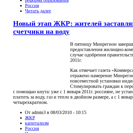
реформа образования
Россия
Читать далее
Новый этап ЖКР: жителей заставля
счетчики на воду
В пятницу Минрегион заверш
предоставления жилищно-ком
случае одобрения правительств
2011г.
Как отмечает газета
«
Коммерс
отражено намерение Минрегио
повсеместной установки инди
Стимулировать граждан к пере
с помощью кнута: уже с 1 января 2011г. россияне, не уста
платить за воду, газ и тепло в двойном размере, а с 1 января
четырехкратном.
От admin3 в 08/03/2010 - 10:15
ЖКР
капитализм
Россия