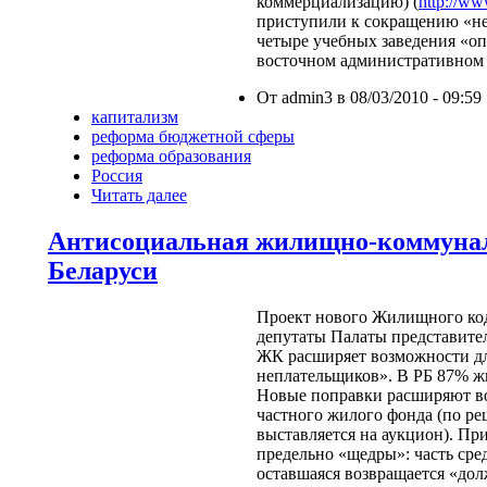
коммерциализацию) (
http://ww
приступили к сокращению
«
н
четыре учебных заведения
«
оп
восточном административном 
От admin3 в 08/03/2010 - 09:59
капитализм
реформа бюджетной сферы
реформа образования
Россия
Читать далее
Антисоциальная жилищно-коммунал
Беларуси
Проект нового Жилищного код
депутаты Палаты представите
ЖК расширяет возможности д
неплательщиков
»
. В РБ 87% 
Новые поправки расширяют в
частного жилого фонда (по р
выставляется на аукцион). Пр
предельно
«
щедры
»
: часть сре
оставшаяся возвращается «до