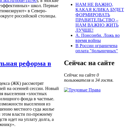
w.ikd.ru/node/14190
), в Москве
НАМ НЕ ВАЖНО,
еэффективных
»
школ. Первые
КАКАЯ КЛИКА БУДЕТ
тимизируют
»
в Северо-
ФОРМИРОВАТЬ
округе российской столицы.
ПРАВИТЕЛЬСТВО –
НАМ ВАЖНО ЖИТЬ
ЛУЧШЕ!
А. Понсонби. Ложь во
время войны
В России ограничена
оплата "больничных"
Сейчас на сайте
ьная реформа в
Сейчас на сайте
0
пользователя
и
34 гостя
.
екса (ЖК) рассмотрят
лей на осенней сессии. Новый
ля выселения
«
злостных
жилищного фонда в частные.
озможности выселения из
ешению местного суда жилье
и этом власти по-прежнему
дств идет на уплату долга, а
лжнику».