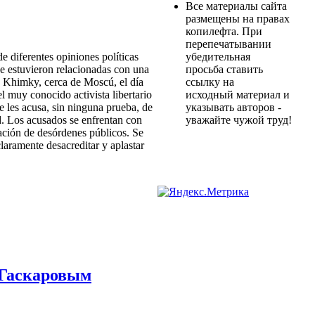
Все материалы сайта
размещены на правах
копилефта. При
перепечатывании
de diferentes opiniones políticas
убедительная
e estuvieron relacionadas con una
просьба ставить
e Khimky, cerca de Moscú, el día
ссылку на
el muy conocido activista libertario
исходный материал и
e les acusa, sin ninguna prueba, de
указывать авторов -
ad. Los acusados se enfrentan con
уважайте чужой труд!
ción de desórdenes públicos. Se
laramente desacreditar y aplastar
 Гаскаровым