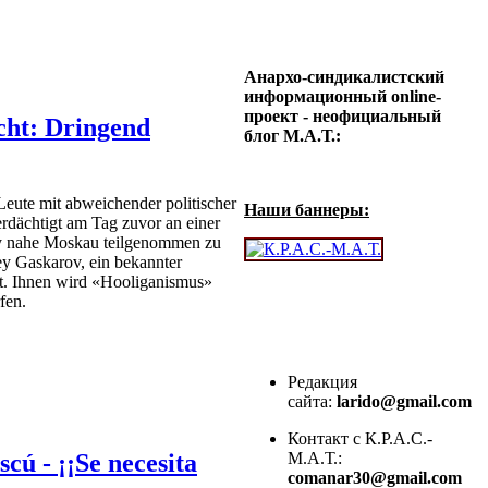
Анархо-синдикалистский
информационный online-
проект - неофициальный
cht: Dringend
блог М.А.Т.:
eute mit abweichender politischer
Наши баннеры:
rdächtigt am Tag zuvor an einer
ky nahe Moskau teilgenommen zu
ey Gaskarov, ein bekannter
st. Ihnen wird
«
Hooliganismus
»
fen.
Редакция
сайта:
larido@gmail.com
Контакт с К.Р.А.С.-
М.А.Т.:
scú - ¡¡Se necesita
comanar30@gmail.com