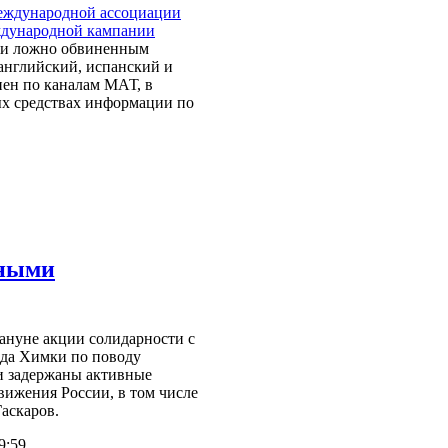
еждународной ассоциации
ждународной кампании
 и ложно обвиненным
английский, испанский и
нен по каналам МАТ, в
ых средствах информации по
нными
ануне акции солидарности с
да Химки по поводу
и задержаны активные
вижения России, в том числе
аскаров.
9:59