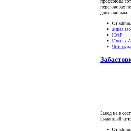
профсоюзы гот
переговорах п
двухгодовым.
От admin3
дикая за
ЮАР
Южная А
Читать д
Забастов
Завод не в сос
выданный кита
От admin3