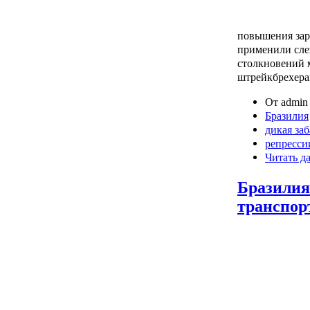
повышения зар
применили сле
столкновений 
штрейкбрехера
От admin 
Бразилия
дикая за
репресси
Читать д
Бразилия
транспор