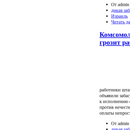
От admin 
дикая за
Израиль
Читать д
Комсомол
грозит р
работники шта
объявили забас
к исполнению 
против нечестн
оплаты непрос
От admin 
дикая за