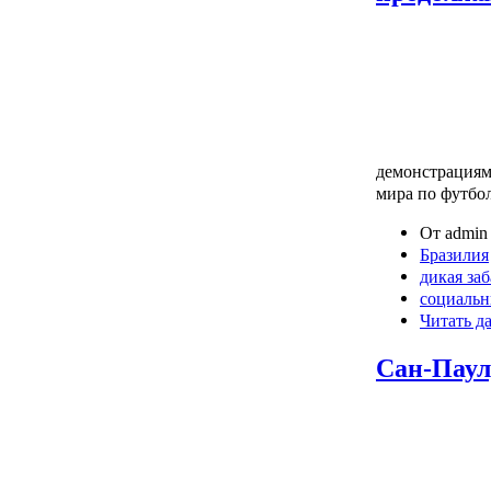
демонстрациями
мира по футбол
От admin 
Бразилия
дикая за
социальн
Читать д
Сан-Паул