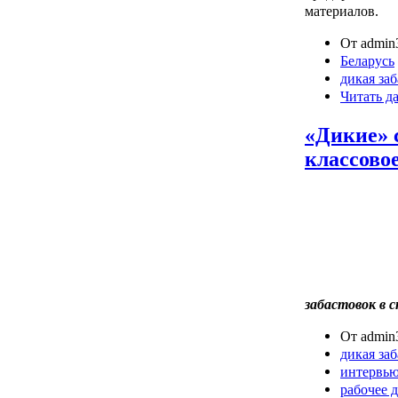
материалов.
От admin3
Беларусь
дикая за
Читать д
«Дикие» 
классово
забастовок в 
От admin3
дикая за
интервь
рабочее 