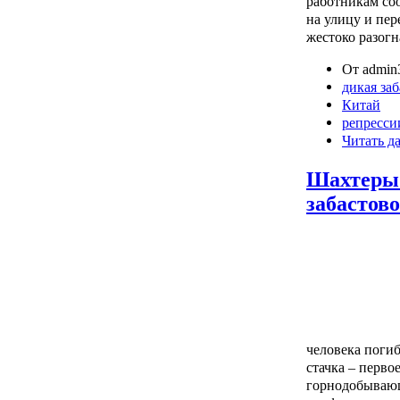
работникам с
на улицу и пе
жестоко разог
От admin3
дикая за
Китай
репресси
Читать д
Шахтеры
забастов
человека погиб
стачка – перво
горнодобываю