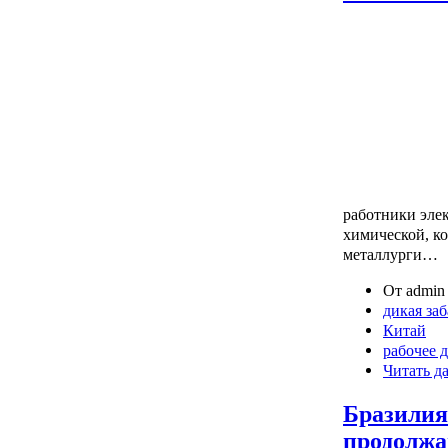
работники эле
химической, ко
металлурги…
От admin 
дикая за
Китай
рабочее 
Читать д
Бразилия
продолж