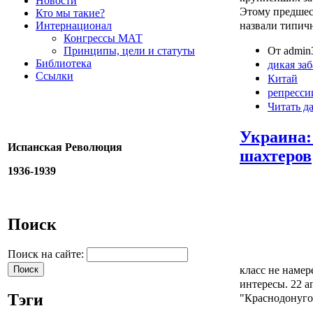
Новости
Этому предшес
Кто мы такие?
назвали типич
Интернационал
Конгрессы МАТ
От admin3
Принципы, цели и статуты
Библиотека
дикая за
Ссылки
Китай
репресси
Читать д
Украина:
Испанская Революция
шахтеров
1936-1939
Поиск
Поиск на сайте:
класс не намер
интересы. 22 
Тэги
"Краснодонуго