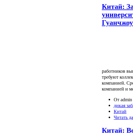
Китай: З
универси
Гуанчжоу
работников вы
требуют колле
компанией. Ср
компанией и ме
От admin 
дикая за
Китай
Читать д
Китай: В