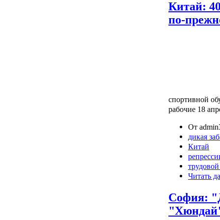
Китай: 4
по-прежн
спортивной об
рабочие 18 апр
От admin3
дикая за
Китай
репресси
трудовой
Читать д
София: "
"Хюндай