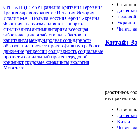
От admin3
CNT-AIT (E)
ZSP
Бразилия
Британия
Германия
дикая за
Греция
Здравоохранение
Испания
История
трудовой
Италия
МАТ
Польша
Россия
Сербия
Украина
Украина
Франция
анархизм
анархисты
анархо-
Читать д
синдикализм
антимилитаризм
всеобщая
забастовка
дикая забастовка
забастовка
капитализм
международная солидарность
Китай: З
образование
протест
против фашизма
рабочее
движение
репрессии
солидарность
социальные
протесты
социальный протест
трудовой
конфликт
трудовые конфликты
экология
Мета теги
работников со
несправедливо
От admin3
дикая за
Китай
Читать д