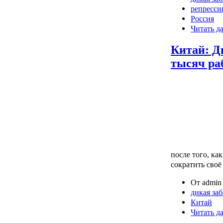
репресси
Россия
Читать д
Китай: Д
тысяч ра
после того, ка
сократить своё
От admin 
дикая за
Китай
Читать д