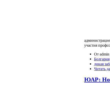
администрацие
участия профсо
От admin 
Болгария
дикая за
Читать д
ЮАР: Нов