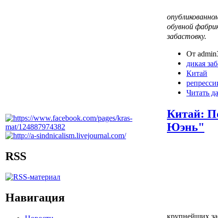
опубликованном
обувной фабри
забастовку.
От admin3
дикая за
Китай
репресси
Читать д
Китай: П
Юэнь"
RSS
Навигация
крупнейших за