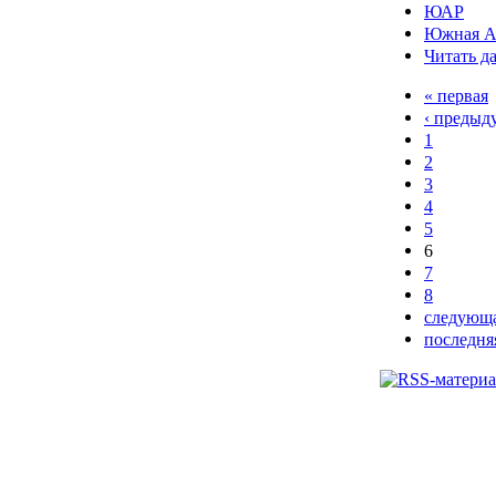
ЮАР
Южная А
Читать д
« первая
‹ предыд
1
2
3
4
5
6
7
8
следующа
последня