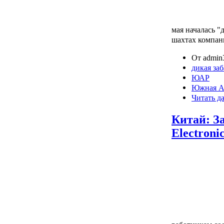
мая началась "
шахтах компан
От admin3
дикая за
ЮАР
Южная А
Читать д
Китай: З
Electron