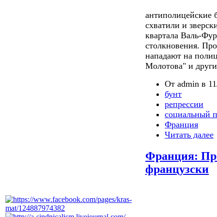
антиполицейские б
схватили и зверск
квартала Валь-Фур
столкновения. Пр
нападают на полиц
Молотова" и друг
От admin в 11
бунт
репрессии
социальный п
Франция
Читать далее
Франция: Про
французски