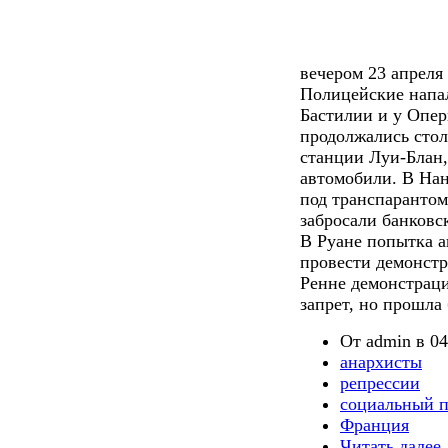
вечером 23 апреля
Полицейские напа
Бастилии и у Опер
продолжались стол
станции Луи-Блан
автомобили. В На
под транспарантом
забросали банковс
В Руане попытка а
провести демонст
Ренне демонстрац
запрет, но прошла
От admin в 04
анархисты
репрессии
социальный п
Франция
Читать далее