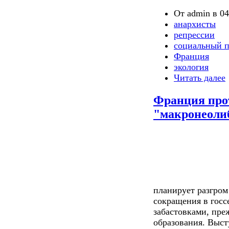
От admin в 04
анархисты
репрессии
социальный п
Франция
экология
Читать далее
Франция про
"макронеоли
планирует разгром
сокращения в госс
забастовками, преж
образования. Выс