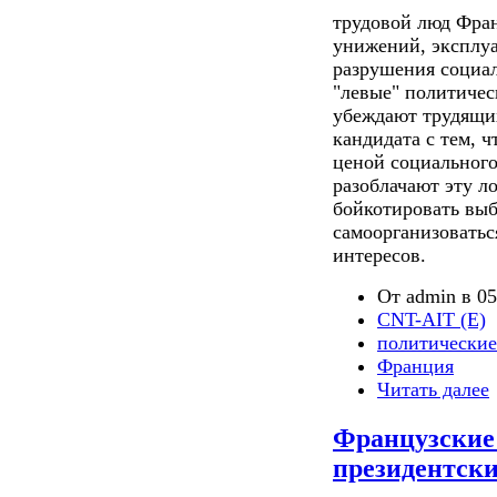
трудовой люд Фран
унижений, эксплуа
разрушения социал
"левые" политичес
убеждают трудящих
кандидата с тем, 
ценой социальног
разоблачают эту л
бойкотировать выб
самоорганизоватьс
интересов.
От admin в 05
CNT-AIT (E)
политические
Франция
Читать далее
Французские
президентск