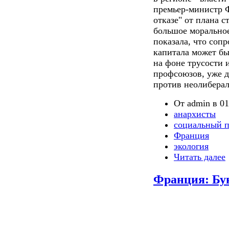
премьер-министр 
отказе" от плана с
большое моральное
показала, что соп
капитала может б
на фоне трусости
профсоюзов, уже д
против неолиберал
От admin в 01
анархисты
социальный п
Франция
экология
Читать далее
Франция: Бу