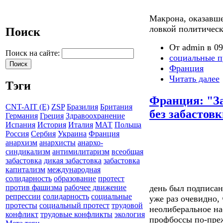
Макрона, оказавше
ловкой политичес
Поиск
От admin в 09
Поиск на сайте:
социальные п
Франция
Читать далее
Тэги
Франция: "За
CNT-AIT (E)
ZSP
Бразилия
Британия
без забастовк
Германия
Греция
Здравоохранение
Испания
История
Италия
МАТ
Польша
Россия
Сербия
Украина
Франция
анархизм
анархисты
анархо-
синдикализм
антимилитаризм
всеобщая
забастовка
дикая забастовка
забастовка
капитализм
международная
солидарность
образование
протест
день был подписа
против фашизма
рабочее движение
репрессии
солидарность
социальные
уже раз очевидно,
протесты
социальный протест
трудовой
неолиберальное на
конфликт
трудовые конфликты
экология
профбоссы по-пре