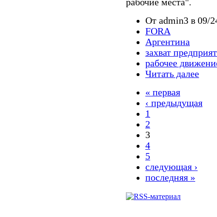
рабочие места".
От admin3 в 09/2
FORA
Аргентина
захват предприя
рабочее движени
Читать далее
« первая
‹ предыдущая
1
2
3
4
5
следующая ›
последняя »