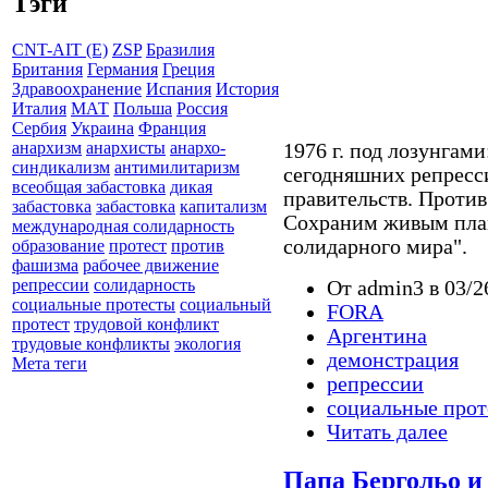
Тэги
CNT-AIT (E)
ZSP
Бразилия
Британия
Германия
Греция
Здравоохранение
Испания
История
Италия
МАТ
Польша
Россия
Сербия
Украина
Франция
анархизм
анархисты
анархо-
1976 г. под лозунгам
синдикализм
антимилитаризм
сегодняшних репресс
всеобщая забастовка
дикая
правительств. Против
забастовка
забастовка
капитализм
Сохраним живым плам
международная солидарность
солидарного мира".
образование
протест
против
фашизма
рабочее движение
репрессии
солидарность
От admin3 в 03/2
социальные протесты
социальный
FORA
протест
трудовой конфликт
Аргентина
трудовые конфликты
экология
демонстрация
Мета теги
репрессии
социальные прот
Читать далее
Папа Бергольо и