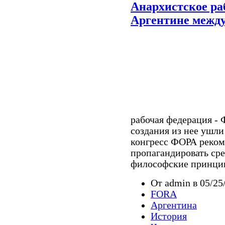
Анархистское ра
Аргентине межд
рабочая федерация - 
создания из нее ушли 
конгресс ФОРА реком
пропагандировать ср
философские принцип
От admin в 05/25
FORA
Аргентина
История