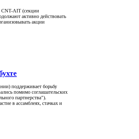
 CNT-AIT (секции
одолжают активно действовать
организовывать акции
бухте
ании) поддерживает борьбу
вались помимо соглашательских
ьного партнерства").
стие в ассамблеях, стачках и