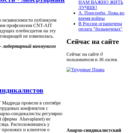
НАМ ВАЖНО ЖИТЬ
ЛУЧШЕ!
А. Понсонби. Ложь во
время войны
о независимости публикуем
В России ограничена
ским профсоюзом CNT-AIT
оплата "больничных"
дыдущих плебисцитов на эту
 товарищей не изменилась.
Сейчас на сайте
 – либертарный коммунизм
Сейчас на сайте
0
пользователя
и
36 гостя
.
индикалистов
Мадрида провели в сентябре
 трудовых конфликтов с
нархо-синдикалисты регулярно
 (фирма Ahavaplanet) не
сяца. Расположившись у
 прохожих и клиентов о
Анархо-синдикалистский