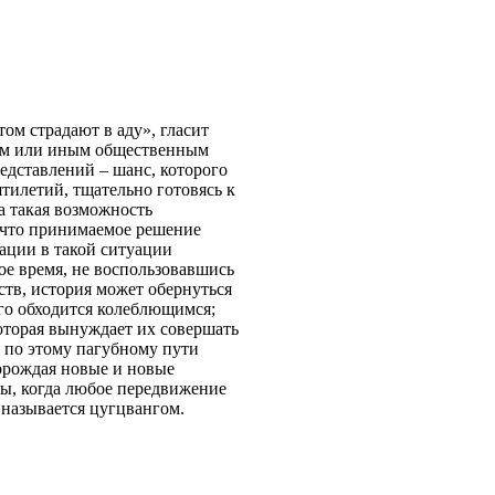
том страдают в аду», гласит
тем или иным общественным
едставлений – шанс, которого
тилетий, тщательно готовясь к
а такая возможность
у что принимаемое решение
ации в такой ситуации
ое время, не воспользовавшись
тв, история может обернуться
го обходится колеблющимся;
оторая вынуждает их совершать
 по этому пагубному пути
порождая новые и новые
ы, когда любое передвижение
называется цугцвангом.