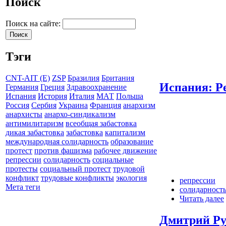
Поиск
Поиск на сайте:
Тэги
CNT-AIT (E)
ZSP
Бразилия
Британия
Испания: Р
Германия
Греция
Здравоохранение
Испания
История
Италия
МАТ
Польша
Россия
Сербия
Украина
Франция
анархизм
анархисты
анархо-синдикализм
антимилитаризм
всеобщая забастовка
дикая забастовка
забастовка
капитализм
международная солидарность
образование
протест
против фашизма
рабочее движение
репрессии
солидарность
социальные
протесты
социальный протест
трудовой
конфликт
трудовые конфликты
экология
репрессии
Мета теги
солидарност
Читать далее
Дмитрий Ру