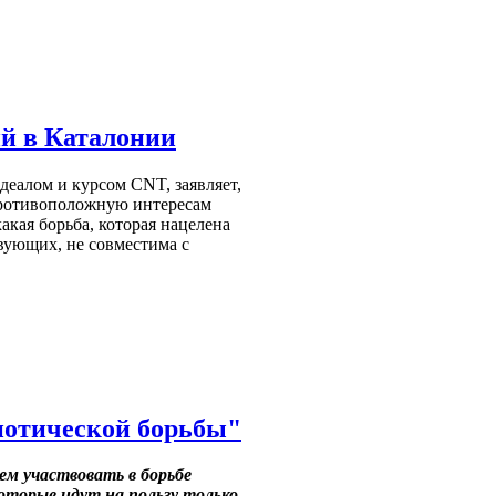
й в Каталонии
деалом и курсом CNT, заявляет,
противоположную интересам
акая борьба, которая нацелена
вующих, не совместима с
риотической борьбы"
дем участвовать в борьбе
торые идут на пользу только