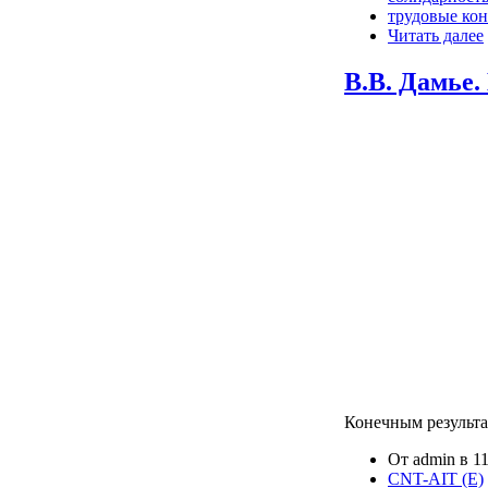
трудовые ко
Читать далее
В.В. Дамье.
Конечным результа
От admin в 11
CNT-AIT (E)