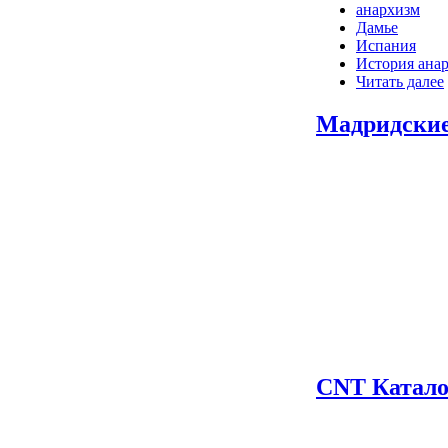
анархизм
Дамье
Испания
История ана
Читать далее
Мадридские
CNT Катало