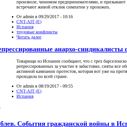
произволе, чинимом предпринимателями, и призывают к
встречают живой отклик симпатии у прохожих.
От admin в 09/29/2017 - 10:16
CNT-AIT (E)
Испания
трудовые конфликты
Читать далее
епрессированные анархо-синдикалисты 
Товарищи из Испании сообщают, что с трех барселонск
репрессированных за участие в забастовке, сняты все об
активной кампании протестов, которая вот уже на прот
проходила по всей стране.
От admin в 08/19/2017 - 09:55
CNT-AIT (E)
Испания
ь
блев. События гражданской войны в Испа