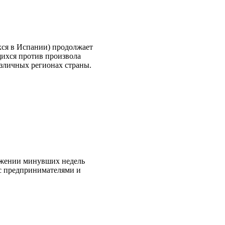
ся в Испании) продолжает
щихся против произвола
зличных регионах страны.
яжении минувших недель
с предпринимателями и