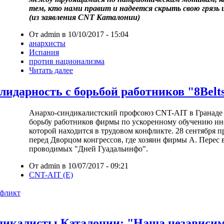
тем, кто нами правит и надеется скрыть свою грязь 
(из заявления CNT Каталонии)
От admin в 10/10/2017 - 15:04
анархисты
Испания
против национализма
Читать далее
лидарность с борьбой работников "8Belt
Анархо-синдикалистский профсоюз CNT-AIT в Гранаде
борьбу работников фирмы по ускоренному обучению ино
которой находится в трудовом конфликте. 28 сентября 
перед Дворцом конгрессов, где хозяин фирмы А. Перес 
проводимых "Дней Гуадальинфо".
От admin в 10/07/2017 - 09:21
CNT-AIT (E)
нфликт
дикалисты Каталонии: "Наша независим