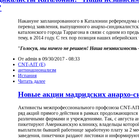
"
Накануне запланированного в Каталонии референдума 
перевод заявления, выпущенного анархо-синдикалист
каталонского города Таррагона в связи с одним из пре
тему, в 2014 году. С тех пор позиция наших иберийских
"
Голосуя, мы ничего не решаем! Наша независимость
От admin в 09/30/2017 - 08:33
CNT-AIT (E)
антинационализм
Испания
Читать далее
Новые акции мадридских анархо-с
Активисты межпрофессионального профсоюза CNT-AIT 
ряд акций прямого действия в рамках продолжающихся
различными фирмами и учреждениями. Так, с августа а
пикетируют Американскую клинику, владельцы которой
выплатили бывшей работнице заработную плату за 2 ме
заведения, пикетчики раздают листовки и информируют