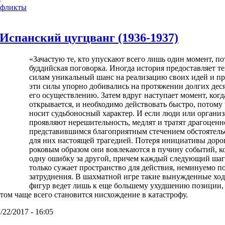
нфликты
 Испанский цугцванг (1936-1937)
«Зачастую те, кто упускают всего лишь один момент, по
буддийская поговорка. Иногда история предоставляет 
силам уникальный шанс на реализацию своих идей и пр
эти силы упорно добивались на протяжении долгих деся
его осуществлению. Затем вдруг наступает момент, когд
открывается, и необходимо действовать быстро, потом
носит судьбоносный характер. И если люди или организ
проявляют нерешительность, медлят и тратят драгоценн
представившимся благоприятным стечением обстоятельс
для них настоящей трагедией. Потеря инициативы доро
роковым образом они вовлекаются в пучину событий, к
одну ошибку за другой, причем каждый следующий шаг
только сужает пространство для действия, неминуемо 
затруднения. В шахматной игре такие вынужденные ход
фигур ведет лишь к еще большему ухудшению позиции, 
том чаще всего становится нисхождение в катастрофу.
/22/2017 - 16:05