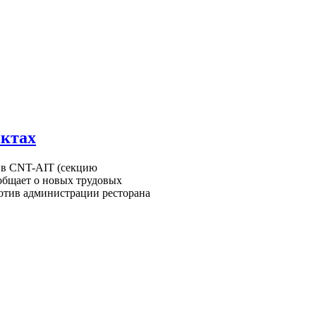
иктах
 в CNT-AIT (секцию
общает о новых трудовых
ротив администрации ресторана