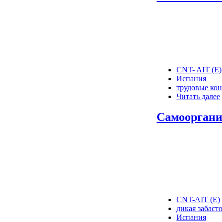
CNT- AIT (E)
Испания
трудовые ко
Читать далее
Самоорганиз
CNT-AIT (E)
дикая забаст
Испания