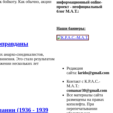
 бойкоту. Как обычно, акции
информационный online-
проект - неофициальный
блог М.А.Т.:
Наши баннеры:
оправданы
их анархо-синдикалистов,
винения. Это стало результатом
яжении нескольких лет
Редакция
сайта:
larido@gmail.com
Контакт с К.Р.А.С.-
М.А.Т.:
comanar30@gmail.com
Все материалы сайта
размещены на правах
копилефта. При
перепечатывании
нии (1936 - 1939