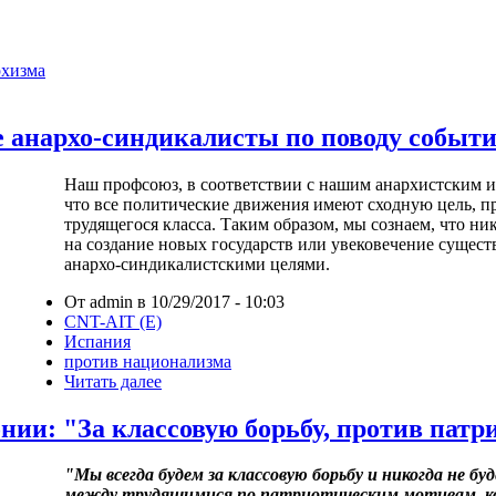
рхизма
 анархо-синдикалисты по поводу событи
Наш профсоюз, в соответствии с нашим анархистским и
что все политические движения имеют сходную цель, 
трудящегося класса. Таким образом, мы сознаем, что ник
на создание новых государств или увековечение сущест
анархо-синдикалистскими целями.
От admin в 10/29/2017 - 10:03
CNT-AIT (E)
Испания
против национализма
Читать далее
нии: "За классовую борьбу, против пат
"Мы всегда будем за классовую борьбу и никогда не бу
между трудящимися по патриотическим мотивам, ко