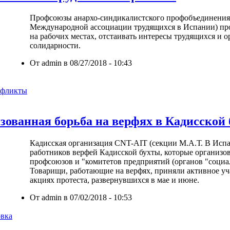
Профсоюзы анархо-синдикалистского профобъединения
Международной ассоциации трудящихся в Испании) пр
на рабочих местах, отстаивать интересы трудящихся и 
солидарности.
От admin в 08/27/2018 - 10:43
нфликты
ованная борьба на верфях в Кадисской 
Кадисская организация CNT-AIT (секции М.А.Т. В Исп
работников верфей Кадисской бухты, которые организо
профсоюзов и "комитетов предприятий (органов "социал
Товарищи, работающие на верфях, приняли активное уча
акциях протеста, развернувшихся в мае и июне.
От admin в 07/02/2018 - 10:53
овка