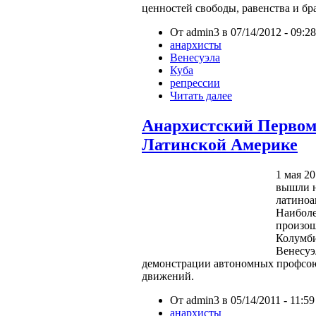
ценностей свободы, равенства и бра
От admin3 в 07/14/2012 - 09:28
анархисты
Венесуэла
Куба
репрессии
Читать далее
Анархистский Первом
Латинской Америке
1 мая 2
вышли н
латиноа
Наиболе
произош
Колумб
Венесуэ
демонстрации автономных профсо
движений.
От admin3 в 05/14/2011 - 11:59
анархисты