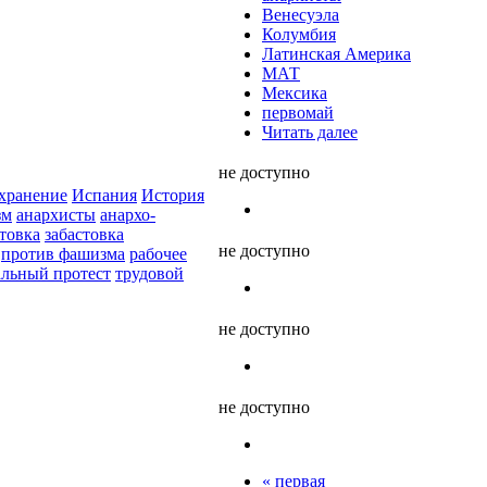
Венесуэла
Колумбия
Латинская Америка
МАТ
Мексика
первомай
Читать далее
не доступно
хранение
Испания
История
зм
анархисты
анархо-
стовка
забастовка
не доступно
против фашизма
рабочее
альный протест
трудовой
не доступно
не доступно
« первая