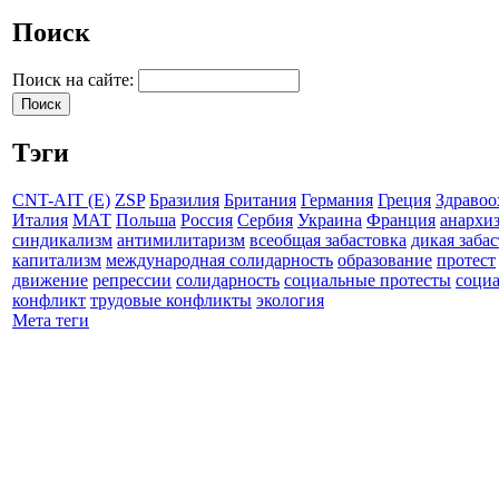
Поиск
Поиск на сайте:
Тэги
CNT-AIT (E)
ZSP
Бразилия
Британия
Германия
Греция
Здравоо
Италия
МАТ
Польша
Россия
Сербия
Украина
Франция
анархи
синдикализм
антимилитаризм
всеобщая забастовка
дикая заба
капитализм
международная солидарность
образование
протест
движение
репрессии
солидарность
социальные протесты
соци
конфликт
трудовые конфликты
экология
Мета теги