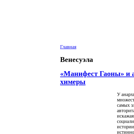
Главная
Венесуэла
«Манифест Гаоны» и 
химеры
У анарх
множест
самых з
авторит
искажая
социали
истории
истинно