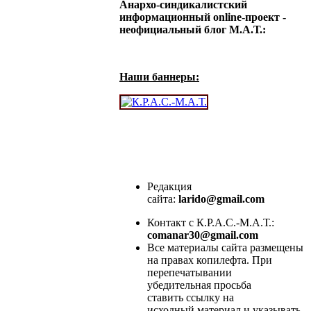
Анархо-синдикалистский
информационный online-проект -
неофициальный блог М.А.Т.:
Наши баннеры:
Редакция
сайта:
larido@gmail.com
Контакт с К.Р.А.С.-М.А.Т.:
comanar30@gmail.com
Все материалы сайта размещены
на правах копилефта. При
перепечатывании
убедительная просьба
ставить ссылку на
исходный материал и указывать