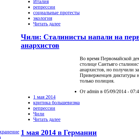
Италия
репрессии
социальные протесты
экология
Читать далее
Чили: Сталинисты напали на пер
анархистов
Во время Первомайской де
столице Сантьяго сталини
анархистов, но получили з
Приверженцев диктатуры н
только полиция.
От admin в 05/09/2014 - 07:
1 мая 2014
критика большевизма
репрессии
Чили
Читать далее
1 мая 2014 в Германии
хранение
а