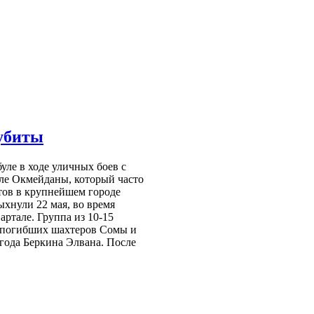
 убиты
уле в ходе уличных боев с
ле Окмейданы, который часто
тов в крупнейшем городе
хнули 22 мая, во время
артале. Группа из 10-15
ь погибших шахтеров Сомы и
года Беркина Элвана. После