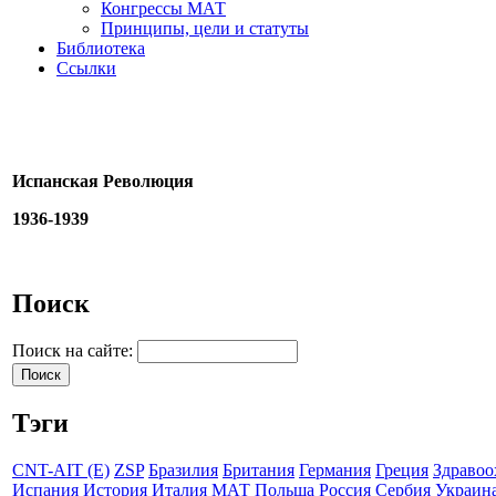
Конгрессы МАТ
Принципы, цели и статуты
Библиотека
Ссылки
Испанская Революция
1936-1939
Поиск
Поиск на сайте:
Тэги
CNT-AIT (E)
ZSP
Бразилия
Британия
Германия
Греция
Здравоо
Испания
История
Италия
МАТ
Польша
Россия
Сербия
Украин