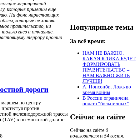
стоящих мероприятий
лу, которые призваны еще
зию. На фоне нарастающих
роблем, которые не хотят
Популярные темы
ьное правительство, ни
только гнев и отчаяние.
 настоящему террору против
За всё время:
.
НАМ НЕ ВАЖНО,
КАКАЯ КЛИКА БУДЕТ
ФОРМИРОВАТЬ
ПРАВИТЕЛЬСТВО –
НАМ ВАЖНО ЖИТЬ
ЛУЧШЕ!
А. Понсонби. Ложь во
остной дороги
время войны
В России ограничена
и маршем по центру
оплата "больничных"
, протестуя против
остной железнодорожной трассы
Сейчас на сайте
 (TAV) в пьемонтской долине
Сейчас на сайте
0
38
пользователя
и
54 гостя
.