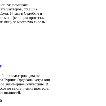
ной раз помешала
ять шахтеров, ставших
Сома. 17 мая в Стамбуле и
ны манифестации протеста,
ли вину за массовую гибель
т
ибших шахтеров едва не
а Турции Эрдогана, когда они
вое лицемерное сочувствие. В
ссовые выступления протеста,
ся полицией.
00