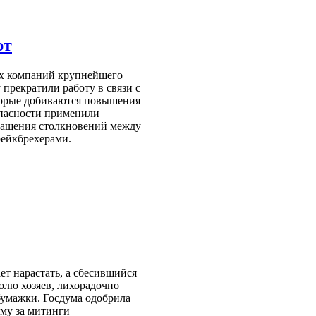
ют
х компаний крупнейшего
 прекратили работу в связи с
оторые добиваются повышения
опасности применили
кращения столкновений между
ейкбрехерами.
ет нарастать, а сбесившийся
волю хозяев, лихорадочно
бумажки. Госдума одобрила
му за митинги