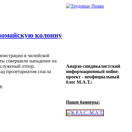
вомайскую колонну
монстрации в чилийской
сты совершили нападение на
аслуженый отпор.
Анархо-синдикалистский
ад пролетариатом спасла
информационный online-
проект - неофициальный
блог М.А.Т.:
46
Наши баннеры: