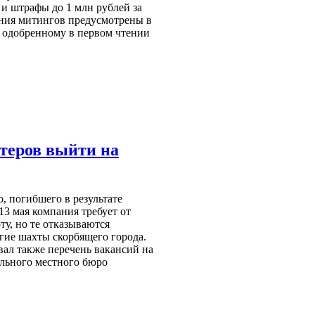
 и штрафы до 1 млн рублей за
ния митингов предусмотрены в
, одобренному в первом чтении
теров выйти на
, погибшего в результате
13 мая компания требует от
ту, но те отказываются
угие шахты скорбящего города.
ал также перечень вакансий на
льного местного бюро