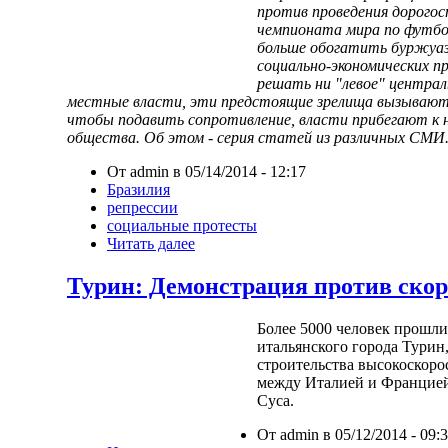
против проведения дорого
чемпионата мира по футбо
больше обогатить буржуа
социально-экономических п
решать ни "левое" централ
местные власти, эти предстоящие зрелища вызывают 
чтобы подавить сопротивление, власти прибегают к
общества. Об этом - серия статей из различных СМИ
От admin в 05/14/2014 - 12:17
Бразилия
репрессии
социальные протесты
Читать далее
Турин: Демонстрация против скор
Более 5000 человек прошл
итальянского города Турин
строительства высокоскор
между Италией и Францией
Суса.
От admin в 05/12/2014 - 09: