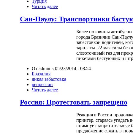
Турция
Читать далее
Сан-Паулу: Транспортники басту
Более половины автобусны
города Бразилии Сан-Паулу
забастовкой водителей, к
зарплаты. 22 мая силы без
слезоточивый газ для пре
пикетами бастующих и штр
От admin в 05/23/2014 - 08:54
Бразилия
дикая забастовка
репрессии
Читать далее
Россия: Протестовать запрещено
Реакция в России продолжа
принтер, стараясь угадать 
штампует запретительные 
предложение сажать в тюрь