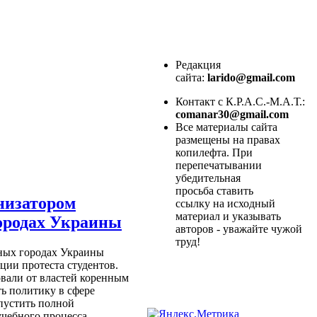
Редакция
сайта:
larido@gmail.com
Контакт с К.Р.А.С.-М.А.Т.:
comanar30@gmail.com
Все материалы сайта
размещены на правах
копилефта. При
перепечатывании
убедительная
просьба ставить
низатором
ссылку на исходный
материал и указывать
городах Украины
авторов - уважайте чужой
труд!
пных городах Украины
ции протеста студентов.
вали от властей коренным
ь политику в сфере
опустить полной
чебного процесса.