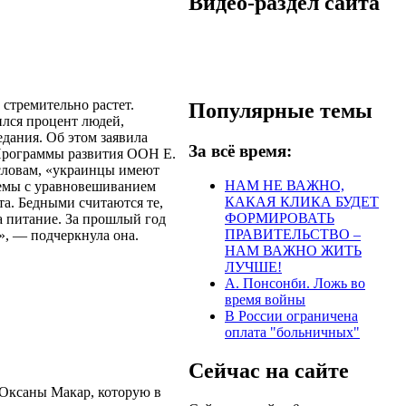
Видео-раздел сайта
 стремительно растет.
Популярные темы
ился процент людей,
дания. Об этом заявила
За всё время:
Программы развития ООН Е.
 словам, «украинцы имеют
НАМ НЕ ВАЖНО,
емы с уравновешиванием
КАКАЯ КЛИКА БУДЕТ
а. Бедными считаются те,
ФОРМИРОВАТЬ
а питание. За прошлый год
ПРАВИТЕЛЬСТВО –
», — подчеркнула она.
НАМ ВАЖНО ЖИТЬ
ЛУЧШЕ!
А. Понсонби. Ложь во
время войны
В России ограничена
оплата "больничных"
Сейчас на сайте
 Оксаны Макар, которую в