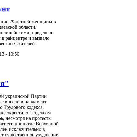
унт
ание 29-летней женщины в
аевской области,
полицейскими, предельно
 в райцентре и вызвало
местных жителей.
13 - 10:50
ия"
ей украинской Партии
ле внесли в парламент
о Трудового кодекса,
же окрестило "кодексом
ь, несмотря на протесты
оит его принятие Верховной
влен исключительно в
ет существенное ухудшение