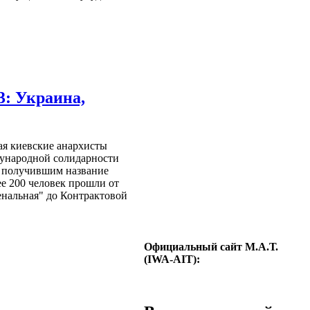
3: Украина,
я киевские анархисты
ународной солидарности
 получившим название
ее 200 человек прошли от
енальная" до Контрактовой
Официальный сайт М.А.Т.
(IWA-AIT):