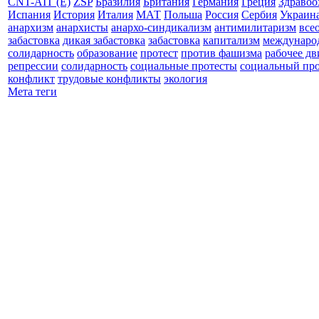
CNT-AIT (E)
ZSP
Бразилия
Британия
Германия
Греция
Здравоо
Испания
История
Италия
МАТ
Польша
Россия
Сербия
Украин
анархизм
анархисты
анархо-синдикализм
антимилитаризм
все
забастовка
дикая забастовка
забастовка
капитализм
междунаро
солидарность
образование
протест
против фашизма
рабочее д
репрессии
солидарность
социальные протесты
социальный про
конфликт
трудовые конфликты
экология
Мета теги