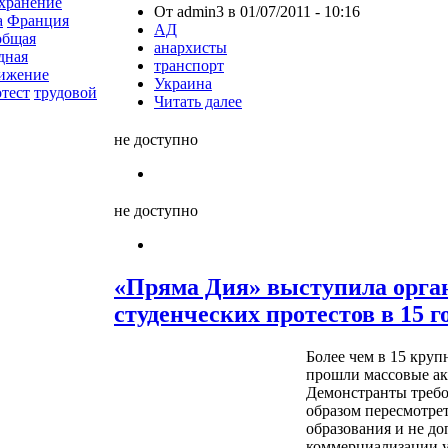
хранение
От admin3 в 01/07/2011 - 10:16
а
Франция
АД
общая
анархисты
дная
транспорт
вижение
Украина
тест
трудовой
Читать далее
не доступно
не доступно
«Пряма Дия» выступила орга
студенческих протестов в 15 
Более чем в 15 кру
прошли массовые ак
Демонстранты требо
образом пересмотрет
образования и не д
коммерциализации у