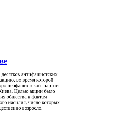
ве
о десятков антифашистских
акцию, во время которой
юро неофашистской партии
Киева.
Целью акции было
ия общества к фактам
ого насилия, число которых
щественно возросло.