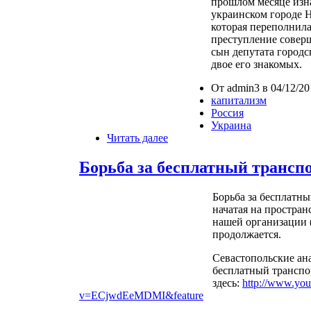
прошлом месяце изн
украинском городе Н
которая переполнил
преступление сове
сын депутата городс
двое его знакомых.
От admin3 в 04/12/20
капитализм
Россия
Украина
Читать далее
Борьба за бесплатный трансп
Борьба за бесплатн
начатая на простра
нашей организации 
продолжается.
Севастопольские ан
бесплатный транспо
здесь:
http://www.yo
v=ECjwdEeMDMI&feature