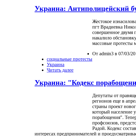
Украина: Антиполицейский б
Жестокое изнасилов
пгт Врадиевка Никол
совершенное двумя 
накалило обстановку
массовые протесты 
От admin3 в 07/03/20
социальные протесты
Украина
Читать далее
Украина: "Кодекс порабощен
Депутаты от правящ
регионов еще в апре
страны проект новог
который население у
порабощения". Тепер
профсоюзов, предст
Радой. Кодекс соста
интересах предпринимателей и проедусматрива