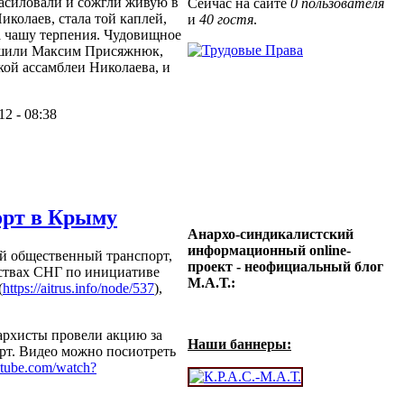
асиловали и сожгли живую в
Сейчас на сайте
0 пользователя
иколаев, стала той каплей,
и
40 гостя
.
а чашу терпения. Чудовищное
ршили Максим Присяжнюк,
кой ассамблеи Николаева, и
12 - 08:38
орт в Крыму
Анархо-синдикалистский
информационный online-
ый общественный транспорт,
проект - неофициальный блог
нствах СНГ по инициативе
М.А.Т.:
(
https://aitrus.info/node/537
),
архисты провели акцию за
Наши баннеры:
рт. Видео можно посиотреть
utube.com/watch?