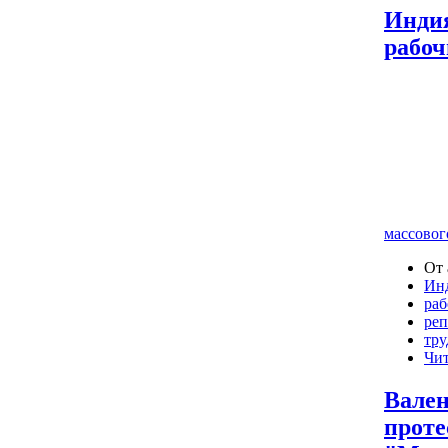
Индия
рабоч
массовог
От 
Ин
раб
реп
тру
Чит
Вален
проте