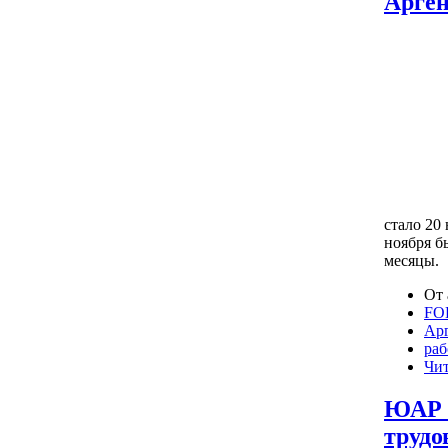
Арген
стало 20
ноября б
месяцы.
От 
FO
Ар
раб
Чит
ЮАР в
труд