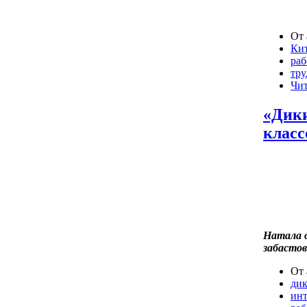
От 
Ки
раб
тру
Чит
«Дики
класс
Натала о
забастов
От 
дик
ин