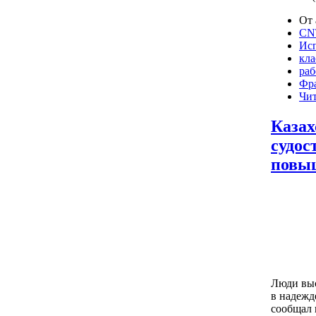
От 
CNT
Ис
кла
раб
Фр
Чит
Казах
судос
повы
Люди выс
в надежде
сообщал 