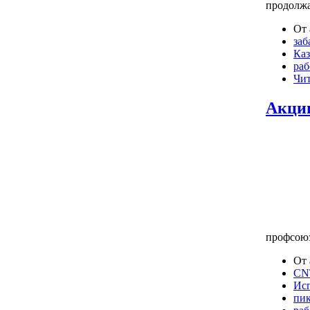
продолжа
От 
заб
Каз
раб
Чит
Акци
профсоюз
От 
CNT
Ис
пик