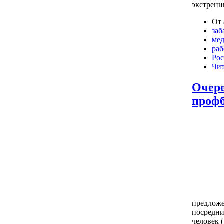
экстренн
От 
заб
ме
раб
Рос
Чит
Очере
профб
предложе
посредни
человек 