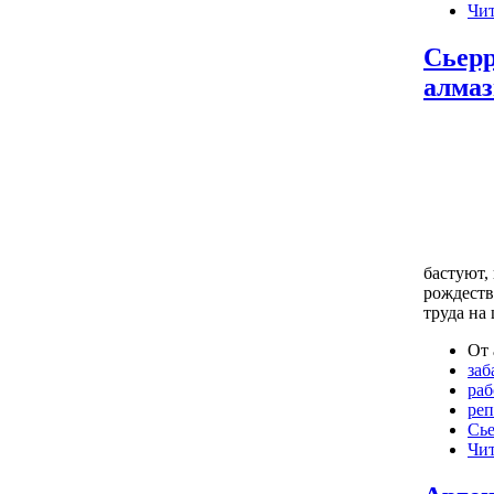
Чит
Сьерр
алма
бастуют,
рождеств
труда на 
От 
заб
раб
реп
Сье
Чит