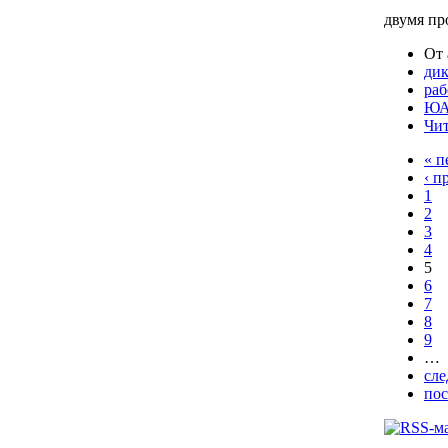
двумя п
От 
дик
раб
ЮА
Чит
« п
‹ п
1
2
3
4
5
6
7
8
9
…
сле
пос