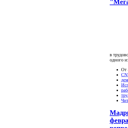
"Мег
в трудов
одного и
От 
CNT
дем
Ис
раб
тру
Чит
Мадри
февра