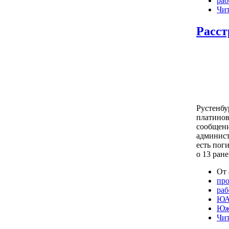
раб
Чит
Расст
Рустенбу
платинов
сообщени
админист
есть пог
о 13 ран
От 
про
раб
ЮА
Юж
Чит