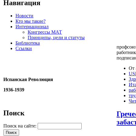
Навигация
Новости
Кто мы такие?
Интернационал
Конгрессы МАТ
Принципы, цели и статуты
Библиотека
профсоюз
Ссылки
работник
подписа
От 
US
Здр
Испанская Революция
Ит
1936-1939
раб
тру
Чит
Поиск
Грече
забас
Поиск на сайте: