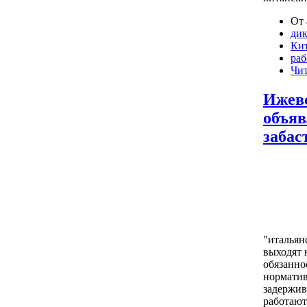
От 
дик
Ки
раб
Чит
Ижевс
объя
забас
"итальян
выходят 
обязанно
норматив
задержив
работают