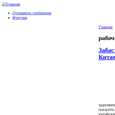
Отправить сообщение
Форумы
Главная
рабоч
Забас
Кита
задолжен
погасить
китайски