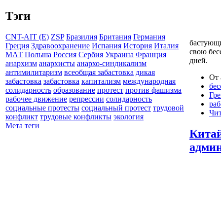
Тэги
CNT-AIT (E)
ZSP
Бразилия
Британия
Германия
бастующи
Греция
Здравоохранение
Испания
История
Италия
свою бес
МАТ
Польша
Россия
Сербия
Украина
Франция
дней.
анархизм
анархисты
анархо-синдикализм
антимилитаризм
всеобщая забастовка
дикая
От 
забастовка
забастовка
капитализм
международная
бес
солидарность
образование
протест
против фашизма
Гре
рабочее движение
репрессии
солидарность
раб
социальные протесты
социальный протест
трудовой
Чит
конфликт
трудовые конфликты
экология
Мета теги
Китай
адми