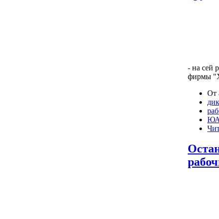
- на сей
фирмы "Х
От 
дик
раб
ЮА
Чит
Остан
рабоч