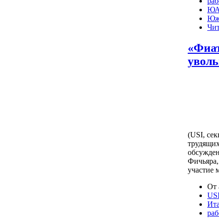
раб
ЮА
Юж
Чит
«Фиат
увол
(USI, се
трудящих
обсужде
Фичьяра,
участие 
От 
US
Ит
раб