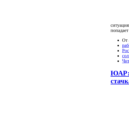
ситуация
попадает
От 
раб
Рос
сол
Чит
ЮАР:
стачк