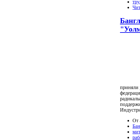
тру
Чит
Бангл
"Уолм
приняли 
федерац
радикаль
поддержи
Индустр
От 
Ба
ми
раб