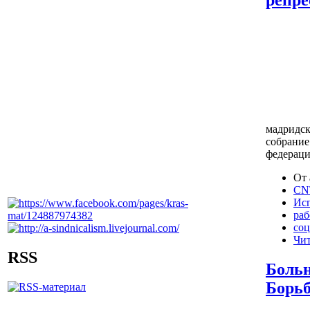
репре
мадридск
собрание
федерац
От 
CNT
Ис
раб
соц
Чит
RSS
Больн
Борьб