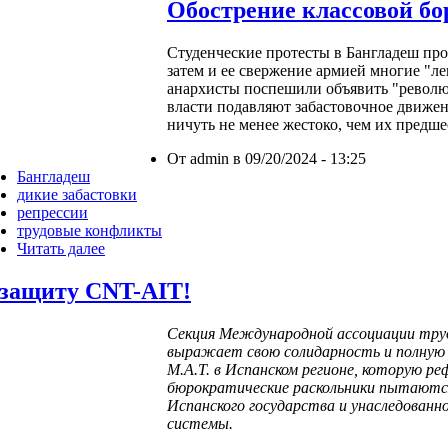
Обострение классовой б
Студенческие протесты в Бангладеш прот
затем и ее свержение армией многие "л
анархисты поспешили объявить "револю
власти подавляют забастовочное движен
ничуть не менее жестоко, чем их предш
От admin в 09/20/2024 - 13:25
Бангладеш
дикие забастовки
репрессии
трудовые конфликты
Читать далее
 защиту CNT-AIT!
Секция Международной ассоциации труд
выражает свою солидарность и полную 
М.А.Т. в Испанском регионе, которую р
бюрократические раскольники пытают
Испанского государства и унаследованн
системы.