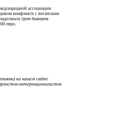
еждународной ассоциации
удовом конфликте с веганским
е задолжала трем бывшим
00 евро.
ениями) на нашем сайте
нархистов-интернационалистов