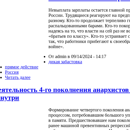
Невыплата зарплаты остается главной п
России. Трудящиеся реагируют на пред
разному. Кто-то продолжает терпеливо г
распальцованными барами. Кто-то покор
надеясь на то, что власти на сей раз не
«братьев по классу». Кто-то устраивает
так, что работники прибегают к своеоб
войне».
От admin в 09/14/2024 - 14:17
дикая забастовка
прямое действие
Россия
Читать далее
еятельность 4-го поколнения анархистов
знутри
Формирование четвертого поколения ан
процессом, потребовавшим большого уп
в памяти. Предшествовавшее нам покол
ранее машиной превентивных репрессий