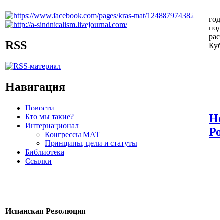
год
под
ра
RSS
Куб
Навигация
Новости
Н
Кто мы такие?
Интернационал
Р
Конгрессы МАТ
Принципы, цели и статуты
Библиотека
Ссылки
Испанская Революция