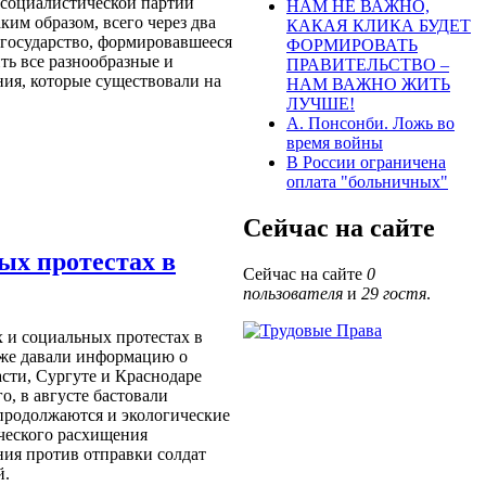
социалистической партии
НАМ НЕ ВАЖНО,
им образом, всего через два
КАКАЯ КЛИКА БУДЕТ
 государство, формировавшееся
ФОРМИРОВАТЬ
ть все разнообразные и
ПРАВИТЕЛЬСТВО –
ия, которые существовали на
НАМ ВАЖНО ЖИТЬ
ЛУЧШЕ!
А. Понсонби. Ложь во
время войны
В России ограничена
оплата "больничных"
Сейчас на сайте
ых протестах в
Сейчас на сайте
0
пользователя
и
29 гостя
.
 и социальных протестах в
уже давали информацию о
асти, Сургуте и Краснодаре
о, в августе бастовали
 продолжаются и экологические
ческого расхищения
ния против отправки солдат
й.