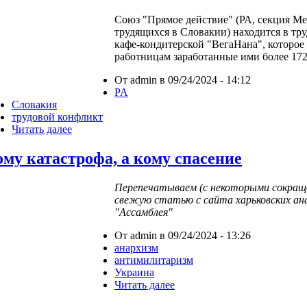
Союз "Прямое действие" (РА, секция М
трудящихся в Словакии) находится в тр
кафе-кондитерской "ВегаНана", которо
работницам заработанные ими более 172
От admin в 09/24/2024 - 14:12
PA
Словакия
трудовой конфликт
Читать далее
ому катастрофа, а кому спасение
Перепечатываем (с некоторыми сокращ
свежую статью с сайта харьковских а
"Ассамблея"
От admin в 09/24/2024 - 13:26
анархизм
антимилитаризм
Украина
Читать далее