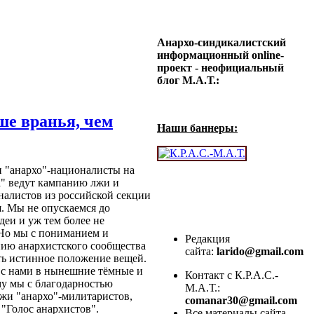
Анархо-синдикалистский
информационный online-
проект - неофициальный
блог М.А.Т.:
ше вранья, чем
Наши баннеры:
и "анархо"-националисты на
" ведут кампанию лжи и
налистов из российской секции
. Мы не опускаемся до
деи и уж тем более не
 Но мы с пониманием и
Редакция
нию анархистского сообщества
сайта:
larido@gmail.com
ть истинное положение вещей.
и с нами в нынешние тёмные и
Контакт с К.Р.А.С.-
му мы с благодарностью
М.А.Т.:
лжи "анархо"-милитаристов,
comanar30@gmail.com
"Голос анархистов".
Все материалы сайта