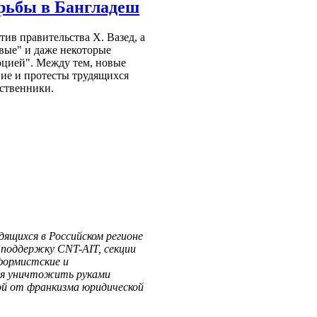
орьбы в Бангладеш
ив правительства Х. Вазед, а
евые" и даже некоторые
цией". Между тем, новые
ие и протесты трудящихся
ественники.
ящихся в Российском регионе
поддержку CNT-AIT, секции
еформистские и
ся уничтожить руками
ой от франкизма юридической