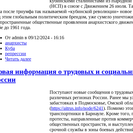
кубинскими сталинистами из Народной 
(НСП) в союзе с Движением 26 июля. Так
а после триумфа так называемой «кубинской революции» новое
 этим глобальным политическим брендом, уже сумело уничтожи
спространенные общественные проявления анархистского движен
е до 1961 года.
От admin в 09/12/2024 - 16:16
анархисты
Куба
репрессии
Читать далее
овая информация о трудовых и социальн
оссии
Поступают новые сообщения о трудовых
различных регионах России. Ранее мы 
забастовках в Подмосковье, Омской обл
(
https://aitrus.info/node/6241
). Помимо этог
транспортники в Барнауле. Кроме того,
протесты, направленные против коммер
общественных пространств, и выступле
срочной службы в зоны боевых действи