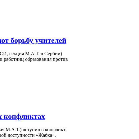
ют борьбу учителей
СИ, секция М.А.Т. в Сербии)
и работниц образования против
х конфликтах
я М.А.Т.) вступил в конфликт
вой доступности «Жабка».