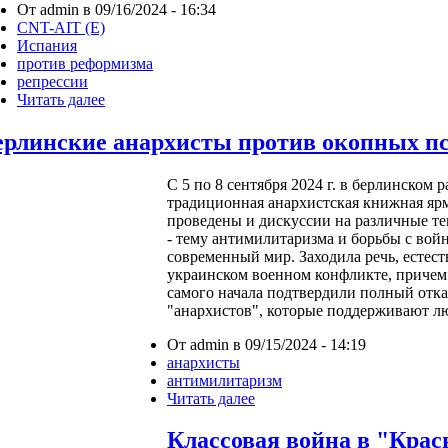
От admin в 09/16/2024 - 16:34
CNT-AIT (E)
Испания
против реформизма
репрессии
Читать далее
ерлинские анархисты против окопных пс
С 5 по 8 сентября 2024 г. в берлинском
традиционная анархистская книжная ярм
проведены и дискуссии на различные те
- тему антимилитаризма и борьбы с во
современный мир. Заходила речь, естест
украинском военном конфликте, причем
самого начала подтвердили полный отк
"анархистов", которые поддерживают л
От admin в 09/15/2024 - 14:19
анархисты
антимилитаризм
Читать далее
Классовая война в "Крас