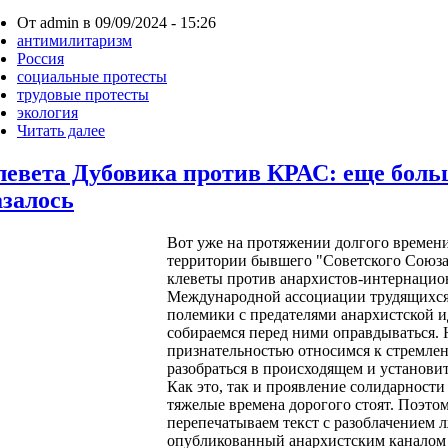
От admin в 09/09/2024 - 15:26
антимилитаризм
Россия
социальные протесты
трудовые протесты
экология
Читать далее
левета Дубовика против КРАС: еще боль
азалось
Вот уже на протяжении долгого времен
территории бывшего "Советского Союза
клеветы против анархистов-интернацио
Международной ассоциации трудящихся
полемики с предателями анархистской и
собираемся перед ними оправдываться.
признательностью относимся к стремле
разобраться в происходящем и установи
Как это, так и проявление солидарност
тяжелые времена дорогого стоят. Поэто
перепечатываем текст с разоблачением 
опубликованный анархистским каналом 