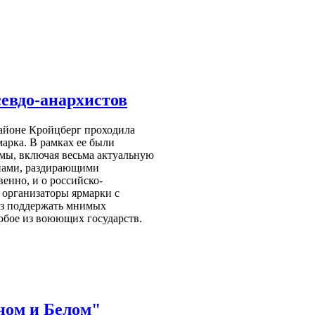
евдо-анархистов
 районе Кройцберг проходила
арка. В рамках ее были
мы, включая весьма актуальную
йнами, раздирающими
венно, и о российско-
 организаторы ярмарки с
аз поддержать мнимых
юбое из воюющих государств.
ном и Белом"