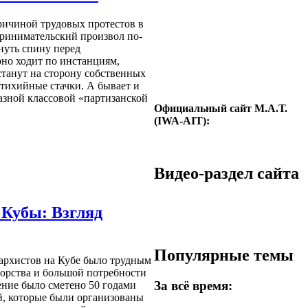
ричиной трудовых протестов в
принимательский произвол по-
нуть спину перед
но ходит по инстанциям,
 встанут на сторону собственных
 стихийные стачки. А бывает и
разной классовой «партизанской
Официальный сайт М.А.Т.
(IWA-AIT):
Видео-раздел сайта
 Кубы: Взгляд
Популярные темы
архистов на Кубе было трудным
орства и большой потребности
За всё время:
ение было сметено 50 годами
, которые были организованы