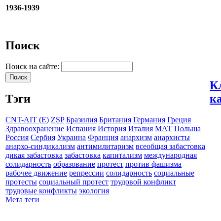
1936-1939
Поиск
Поиск на сайте:
К
к
Тэги
CNT-AIT (E)
ZSP
Бразилия
Британия
Германия
Греция
Здравоохранение
Испания
История
Италия
МАТ
Польша
Россия
Сербия
Украина
Франция
анархизм
анархисты
анархо-синдикализм
антимилитаризм
всеобщая забастовка
дикая забастовка
забастовка
капитализм
международная
солидарность
образование
протест
против фашизма
рабочее движение
репрессии
солидарность
социальные
протесты
социальный протест
трудовой конфликт
трудовые конфликты
экология
Мета теги