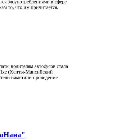
ся злоупотреблениями в сфере
ам то, что им причитается.
аты водителям автобусов стала
-Яхе (Ханты-Мансийский
ители наметили проведение
гаНана"