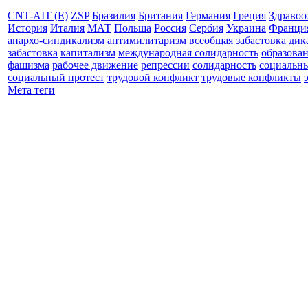
CNT-AIT (E)
ZSP
Бразилия
Британия
Германия
Греция
Здравоо
История
Италия
МАТ
Польша
Россия
Сербия
Украина
Франци
анархо-синдикализм
антимилитаризм
всеобщая забастовка
дик
забастовка
капитализм
международная солидарность
образова
фашизма
рабочее движение
репрессии
солидарность
социальн
социальный протест
трудовой конфликт
трудовые конфликты
Мета теги