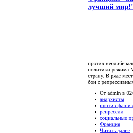
лучший мир!
против неолиберал
политики режима М
страну. В ряде мес
бои с репрессивны
От admin в 02/
анархисты
против фашиз
репрессии
социальные п
Франция
Читать далее