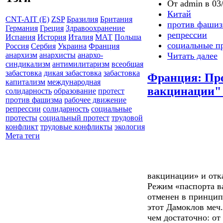
От admin в 03/
Китай
CNT-AIT (E)
ZSP
Бразилия
Британия
против фашиз
Германия
Греция
Здравоохранение
репрессии
Испания
История
Италия
МАТ
Польша
социальные п
Россия
Сербия
Украина
Франция
Читать далее
анархизм
анархисты
анархо-
синдикализм
антимилитаризм
всеобщая
забастовка
дикая забастовка
забастовка
Франция: Про
капитализм
международная
вакцинации" 
солидарность
образование
протест
против фашизма
рабочее движение
репрессии
солидарность
социальные
протесты
социальный протест
трудовой
конфликт
трудовые конфликты
экология
Мета теги
вакцинации» и отк
Режим «паспорта в
отменен в принцип
этот Дамоклов меч.
чем достаточно: от