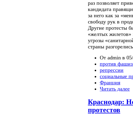
раз позволяет прив
кандидата правящих
за него как за «мен
свободу рук в про
Другие протесты 
«желтых жилетов» 
угрозы «санитарной
страны разгорелис
От admin в 05/
против фашиз
репрессии
социальные п
Франция
Читать далее
Краснодар: Н
протестов