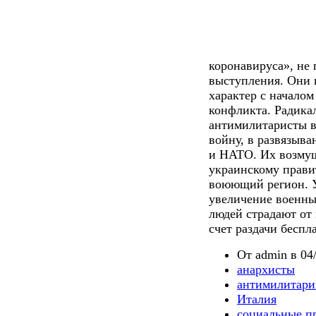
коронавируса», не
выступления. Они 
характер с началом
конфликта. Радика
антимилитаристы в
войну, в развязыва
и НАТО. Их возму
украинскому прави
воюющий регион. У
увеличение военных
людей страдают от
счет раздачи беспл
От admin в 04/
анархисты
антимилитари
Италия
социальные п