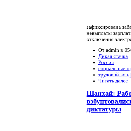
зафиксирована заба
невыплаты зарплат
отключения электр
От admin в 05/
Дикая стачка
Россия
социальные п
трудовой кон
Читать далее
Шанхай: Раб
взбунтовалис
диктатуры