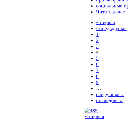
социальные п
Читать далее
« первая
‹ предыдущая
1
2
3
4
5
6
7
8
9
…
следующая ›
последняя »