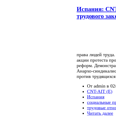
Испания: CN
трудового зак
права людей труда
акции протеста пр
реформ. Демонстрац
Анархо-синдикалис
против трудящихся
От admin в 02/
CNT-AIT (E)
Испания
социальные п
трудовые отн
Читать далее