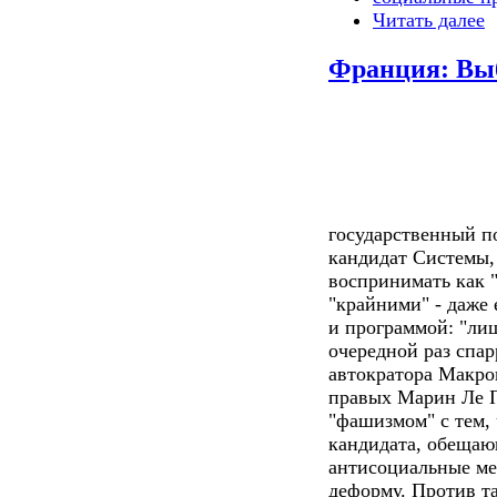
Читать далее
Франция: Вы
государственный по
кандидат Системы,
воспринимать как 
"крайними" - даже 
и программой: "лиш
очередной раз спа
автократора Макро
правых Марин Ле Пе
"фашизмом" с тем,
кандидата, обеща
антисоциальные ме
деформу. Против т