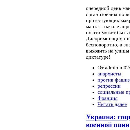
очередной день ма
организованы по в
протестующих макр
марта – начале апр
но это может быть
Дискриминационные
бесповоротно, а з
выходить на улицы
диктатуре!
От admin в 02/
анархисты
против фашиз
репрессии
социальные п
Франция
Читать далее
Украина: соц
военной пан