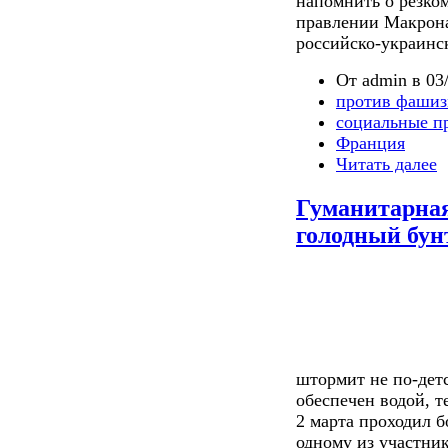
напомнить о резко
правлении Макрона
российско-украинс
От admin в 03/
против фашиз
социальные п
Франция
Читать далее
Гуманитарна
голодный бун
штормит не по-детс
обеспечен водой, т
2 марта проходил 
одному из участни