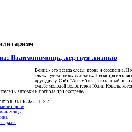
илитаризм
на: Взаимопомощь, жертвуя жизнью
Война - это всегда слезы, кровь и озверение. 
таких чудовищных условиях. Несмотря на опас
друг-другу. Сайт "Ассамблея", созданный анарх
судьбе молодой волонтерки Юлии Коваль, кото
телей Салтовки и погибла при обстреле.
dmin в 03/14/2022 - 11:42
имилитаризм
имопомощь
аина
ть далее