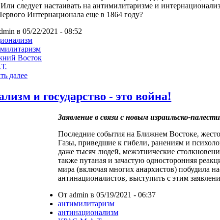
Или следует настаивать на антимилитаризме и интернационали
Первого Интернационала еще в 1864 году?
dmin в 05/22/2021 - 08:52
ционализм
имилитаризм
жний Восток
Т.
ть далее
лизм и государство - это война!
Заявление в связи с новым израильско-палес
Последние события на Ближнем Востоке, жест
Газы, приведшие к гибели, ранениям и психол
даже тысяч людей, межэтнические столкновени
также путаная и зачастую односторонняя реакц
мира (включая многих анархистов) побудила на
антинационалистов, выступить с этим заявлени
От admin в 05/19/2021 - 06:37
антимилитаризм
антинационализм