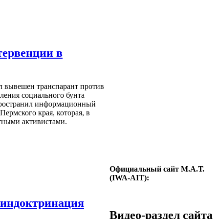
тервенции в
л вывешен транспарант против
вления социального бунта
пространил информационный
ермского края, которая, в
стными активистами.
Официальный сайт М.А.Т.
(IWA-AIT):
 индоктринация
Видео-раздел сайта