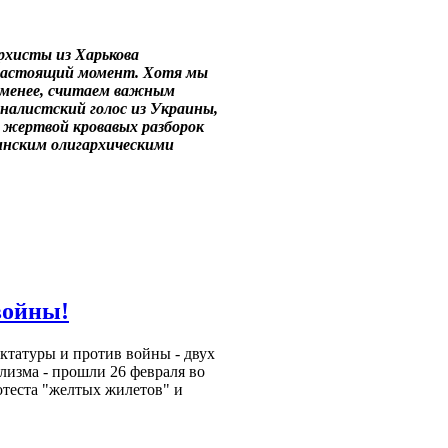
рхисты из Харькова
 настоящий момент. Хотя мы
е менее, считаем важным
налистский голос из Украины,
й жертвой кровавых разборок
инским олигархическими
войны!
ктатуры и против войны - двух
лизма - прошли 26 февраля во
теста "желтых жилетов" и