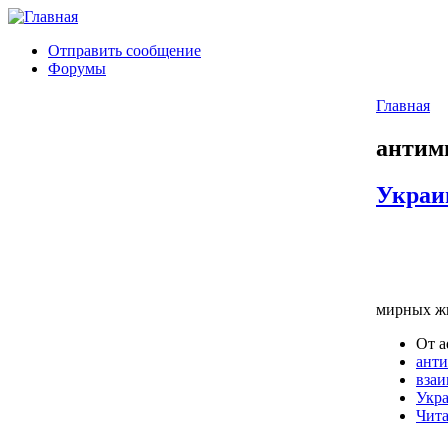
Отправить сообщение
Форумы
Главная
антим
Украи
мирных жи
От a
ант
вза
Укр
Чита