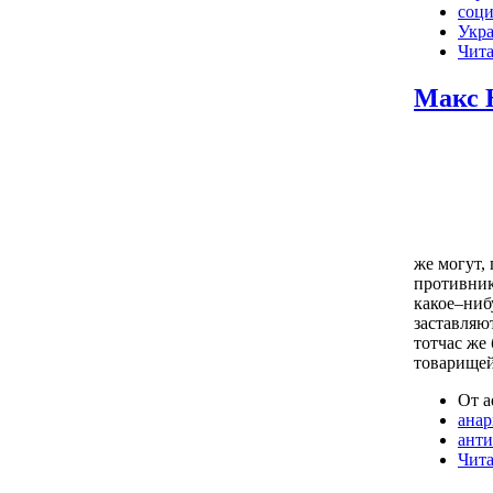
соци
Укр
Чита
Макс 
же могут,
противник
какое–ниб
заставляю
тотчас же
товарищей
От a
анар
ант
Чита