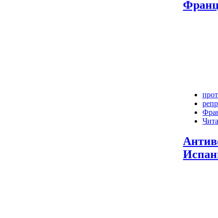
Франц
про
репр
Фра
Чита
Антив
Испан