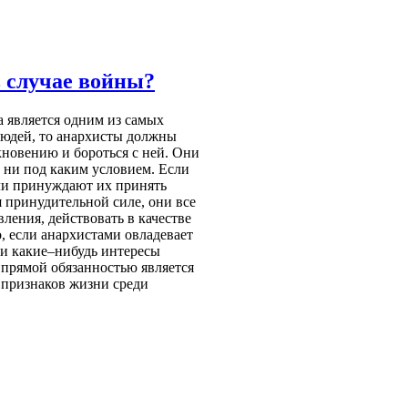
в случае войны?
на является одним из самых
людей, то анархисты должны
кновению и бороться с ней. Они
, ни под каким условием. Если
ли принуждают их принять
я принудительной силе, они все
ления, действовать в качестве
, если анархистами овладевает
ли какие–нибудь интересы
х прямой обязанностью является
 признаков жизни среди