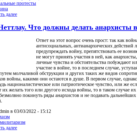
альные протесты
аина
ть далее
Неттлау. Что должны делать анархисты 
Ответ на этот вопрос очень прост: так как вой
антисоциальных, антианархических действий 
предупреждать войну, препятствовать ее возни
не могут принять участия в ней, как анархисты
личные чувства и обстоятельства побуждают и
участие в войне, то в последнем случае, уступа
 путем молчаливой обструкции и других таких же видов сопротив
ов войны, какими они остаются в душе. В первом случае, однако
удь националистическое или патриотическое чувство, или же ес
т их желать того или другого исхода войны, то в таком случае и
 безмолвно покинуть ряды анархистов и не подавать дальнейших
.
dmin в 03/03/2022 - 15:12
хизм
имилитаризм
ть далее