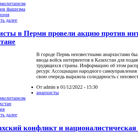
имилитаризм
тив фашизма
нция
ть далее
исты в Перми провели акцию против ин
стане
В городе Пермь неизвестными анархистами бы
ввода войск интервентов в Казахстан для пода
трудящихся страны. Информацию об этом рас
ресурс Ассоциации народного самоуправления П
свою очередь выразила солидарность с неизве
От admin в 01/12/2022 - 15:30
анархисты
имилитаризм
хстан
ия
ть далее
ахский конфликт и националистическая