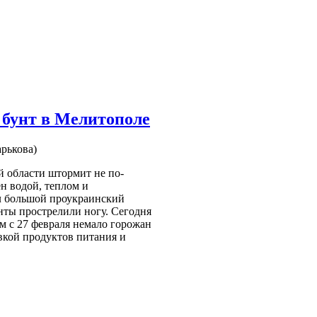
 бунт в Мелитополе
рькова)
 области штормит не по-
ен водой, теплом и
ил большой проукраинский
нты прострелили ногу. Сегодня
м с 27 февраля немало горожан
вкой продуктов питания и