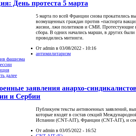
ия: День протеста 5 марта
5 марта по всей Франции снова прокатились в
возмущенных граждан против «паспорта вакци
жизни, лжи политиков и СМИ. Протестующие 
сбора. В одних начались марши, в других были
проводились митинги.
От admin в 03/08/2022 - 10:16
антимилитаризм
тив фашизма
ессии
нция
ть далее
оенные заявления анархо-синдикалисто
ии и Сербии
Публикуем тексты антивоенных заявлений, в
которые входят в состав секций Международно
Испании (CNT-AIT), Франции (CNT-AIT), и се
От admin в 03/05/2022 - 16:52
CNT-AIT (E)