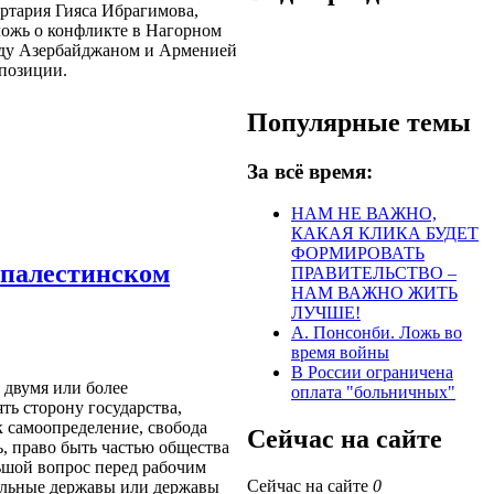
ртария Гияса Ибрагимова,
ложь о конфликте в Нагорном
жду Азербайджаном и Арменией
 позиции.
Популярные темы
За всё время:
НАМ НЕ ВАЖНО,
КАКАЯ КЛИКА БУДЕТ
ФОРМИРОВАТЬ
-палестинском
ПРАВИТЕЛЬСТВО –
НАМ ВАЖНО ЖИТЬ
ЛУЧШЕ!
А. Понсонби. Ложь во
время войны
В России ограничена
 двумя или более
оплата "больничных"
ть сторону государства,
ак самоопределение, свобода
Сейчас на сайте
ь, право быть частью общества
льшой вопрос перед рабочим
Сейчас на сайте
0
альные державы или державы