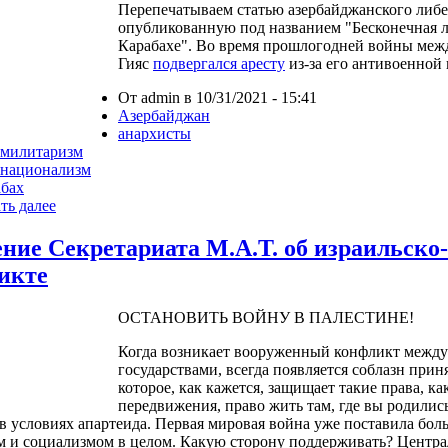
Перепечатываем статью азербайджанского либе
опубликованную под названием "Бесконечная 
Карабахе". Во время прошлогодней войны ме
Гияс
подвергался аресту
из-за его антивоенной
От admin в 10/31/2021 - 15:41
Азербайджан
анархисты
имилитаризм
инационализм
бах
ть далее
ение Секретариата М.А.Т. об израильско
икте
ОСТАНОВИТЬ ВОЙНУ В ПАЛЕСТИНЕ!
Когда возникает вооруженный конфликт между
государствами, всегда появляется соблазн приня
которое, как кажется, защищает такие права, к
передвижения, право жить там, где вы родилис
 в условиях апартеида. Первая мировая война уже поставила бо
 и социализмом в целом. Какую сторону поддерживать? Центр