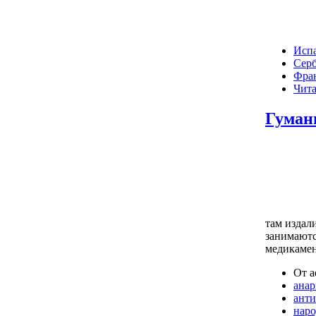
Исп
Сер
Фра
Чита
Гуман
там издал
занимаютс
медикамен
От a
ана
ант
нар