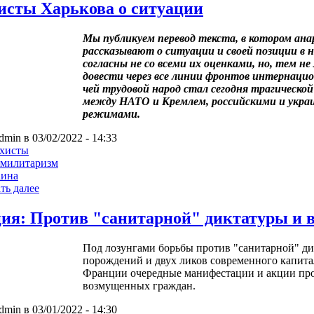
исты Харькова о ситуации
Мы публикуем перевод текста, в котором ана
рассказывают о ситуации и своей позиции в
согласны не со всеми их оценками, но, тем н
довести через все линии фронтов интернацио
чей трудовой народ стал сегодня трагическо
между НАТО и Кремлем, российскими и укра
режимами.
dmin в 03/02/2022 - 14:33
рхисты
имилитаризм
аина
ть далее
ия: Против "санитарной" диктатуры и 
Под лозунгами борьбы против "санитарной" ди
порождений и двух ликов современного капита
Франции очередные манифестации и акции про
возмущенных граждан.
dmin в 03/01/2022 - 14:30