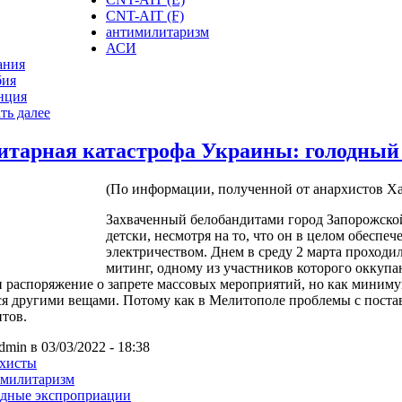
CNT-AIT (F)
антимилитаризм
АСИ
ания
бия
нция
ть далее
итарная катастрофа Украины: голодный
(По информации, полученной от анархистов Ха
Захваченный белобандитами город Запорожской
детски, несмотря на то, что он в целом обеспеч
электричеством. Днем в среду 2 марта проход
митинг, одному из участников которого оккупа
и распоряжение о запрете массовых мероприятий, но как миниму
я другими вещами. Потому как в Мелитополе проблемы с поста
тов.
dmin в 03/03/2022 - 18:38
рхисты
имилитаризм
одные экспроприации