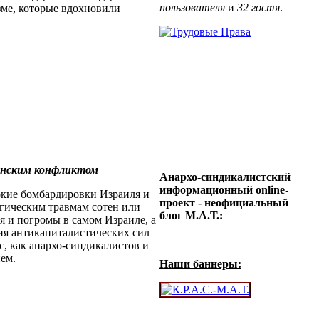
пользователя
и
32 гостя
.
зме, которые вдохновили
тинским конфликтом
Анархо-синдикалистский
информационный online-
окие бомбардировки Израиля и
проект - неофициальный
огическим травмам сотен или
блог М.А.Т.:
я и погромы в самом Израиле, а
ия антикапиталистических сил
с, как анархо-синдикалистов и
ем.
Наши баннеры: