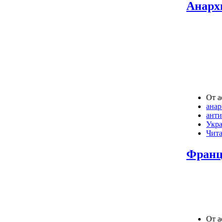
Анарх
От a
ана
ант
Укр
Чита
Франц
От a