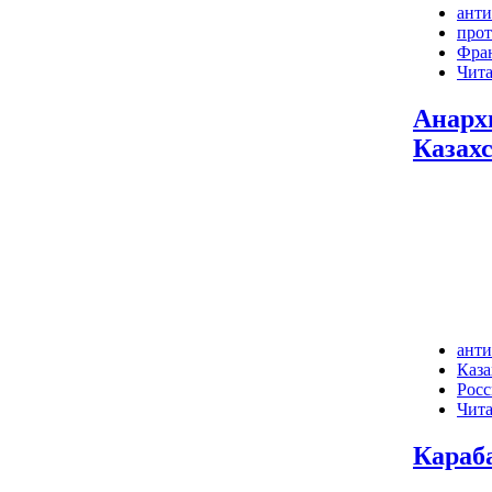
ант
про
Фра
Чита
Анарх
Казах
ант
Каза
Росс
Чита
Караб