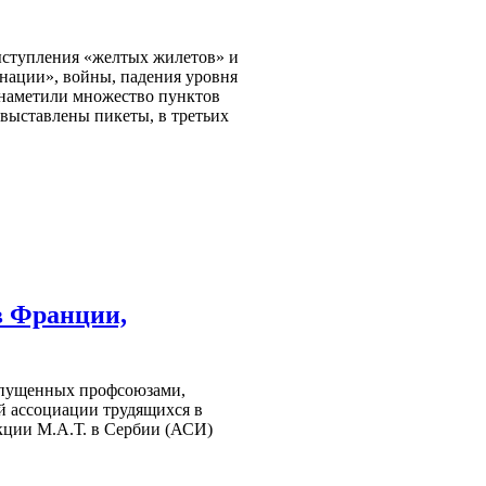
ыступления «желтых жилетов» и
нации», войны, падения уровня
наметили множество пунктов
 выставлены пикеты, в третьих
в Франции,
ыпущенных профсоюзами,
й ассоциации трудящихся в
кции М.А.Т. в Сербии (АСИ)