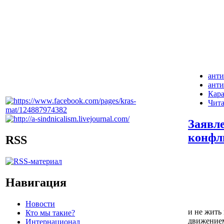
ант
ант
Кара
Чита
Заявл
конфл
RSS
Навигация
Новости
и не жить
Кто мы такие?
движением
Интернационал