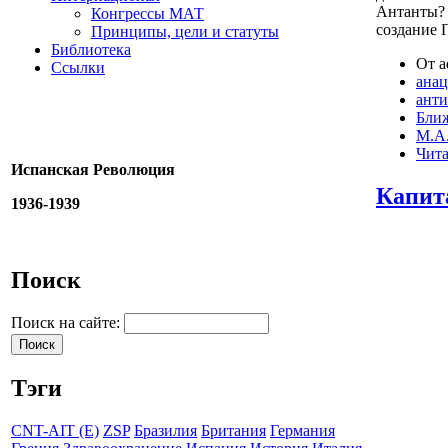
Антанты? 
Конгрессы МАТ
создание 
Принципы, цели и статуты
Библиотека
От a
Ссылки
ана
ант
Бли
М.А.
Чита
Испанская Революция
Капита
1936-1939
Поиск
Поиск на сайте:
Тэги
CNT-AIT (E)
ZSP
Бразилия
Британия
Германия