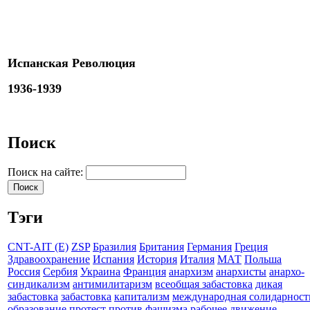
Испанская Революция
1936-1939
Поиск
Поиск на сайте:
Тэги
CNT-AIT (E)
ZSP
Бразилия
Британия
Германия
Греция
Здравоохранение
Испания
История
Италия
МАТ
Польша
Россия
Сербия
Украина
Франция
анархизм
анархисты
анархо-
синдикализм
антимилитаризм
всеобщая забастовка
дикая
забастовка
забастовка
капитализм
международная солидарност
образование
протест
против фашизма
рабочее движение