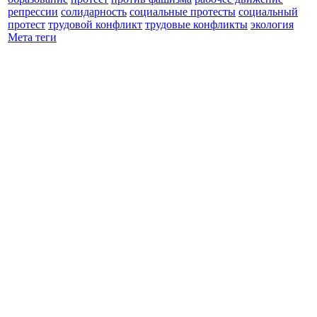
репрессии
солидарность
социальные протесты
социальный
протест
трудовой конфликт
трудовые конфликты
экология
Мета теги