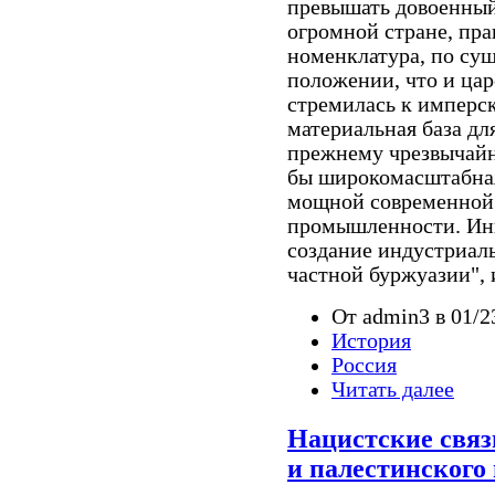
превышать довоенный 
огромной стране, пр
номенклатура, по сущ
положении, что и ца
стремилась к имперск
материальная база для
прежнему чрезвычайн
бы широкомасштабная
мощной современной 
промышленности. Ин
создание индустриаль
частной буржуазии", 
От admin3 в 01/2
История
Россия
Читать далее
Нацистские связ
и палестинского