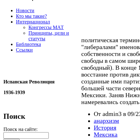
Новости
Кто мы такие?
Интернационал
Конгрессы МАТ
Принципы, цели и
статуты
политическая термино
Библиотека
"либералами" именов
Ссылки
собственности и своб
свободы в самом широк
свободный). В конце 
восстание против дик
созданные ими парти
Испанская Революция
большей части север
1936-1939
Мексики. Заняв Ниж
намеревались создат
От admin3 в 09/2
Поиск
анархизм
История
Поиск на сайте:
Мексика