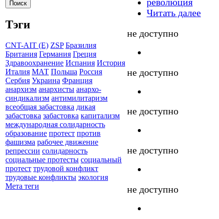
революция
Читать далее
Тэги
не доступно
CNT-AIT (E)
ZSP
Бразилия
Британия
Германия
Греция
Здравоохранение
Испания
История
не доступно
Италия
МАТ
Польша
Россия
Сербия
Украина
Франция
анархизм
анархисты
анархо-
синдикализм
антимилитаризм
всеобщая забастовка
дикая
не доступно
забастовка
забастовка
капитализм
международная солидарность
образование
протест
против
фашизма
рабочее движение
не доступно
репрессии
солидарность
социальные протесты
социальный
протест
трудовой конфликт
трудовые конфликты
экология
Мета теги
не доступно