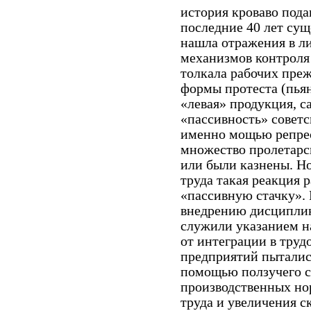
история кроваво пода
последние 40 лет су
нашла отражения в ли
механизмов контроля
толкала рабочих пре
формы протеста (пьян
«левая» продукция, с
«пассивность» советс
именно мощью репрес
множество пролетарск
или были казнены. Н
труда такая реакция 
«пассивную стачку».
внедрению дисциплин
служили указанием на
от интеграции в труд
предприятий пытались
помощью ползучего с
производственных но
труда и увеличения с