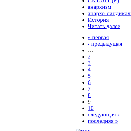
CNT-AIT (E)
анархизм
анархо-синдика
История
Читать далее
« первая
‹ предыдущая
…
2
3
4
5
6
7
8
9
10
следующая ›
последняя »