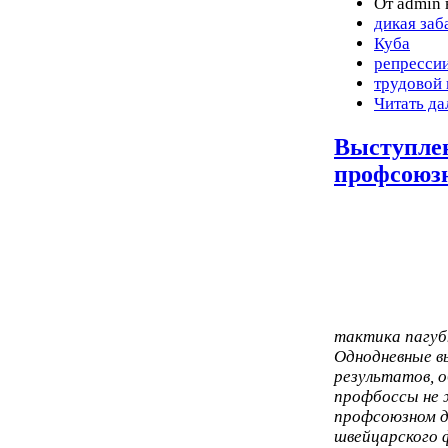
От admin 
дикая заб
Куба
репресси
трудовой
Читать да
Выступле
профсоюз
тактика пагуб
Однодневные в
результатов, 
профбоссы не 
профсоюзном д
швейцарского 