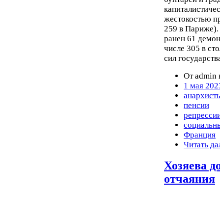
капиталистичес
жестокостью пр
259 в Париже).
ранен 61 демон
числе 305 в ст
сил государств
От admin 
1 мая 202
анархист
пенсии
репресси
социальн
Франция
Читать да
Хозяева д
отчаяния