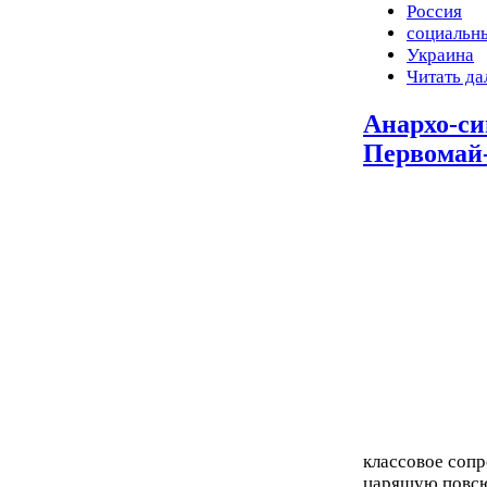
Россия
социальн
Украина
Читать да
Анархо-с
Первомай
классовое сопр
царящую повсю