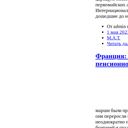
первомайских а
Интернационал
дошедшие до н
От admin 
1 мая 202
М.А.Т.
Читать да
Франция: 
пенсионн
марши были про
они переросли 
неоднократно п
бунтарей и гра