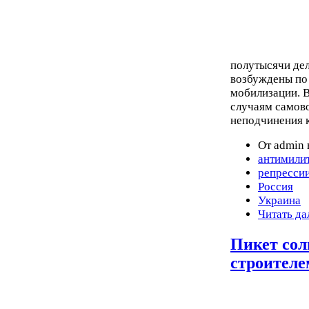
полутысячи де
возбуждены по 
мобилизации. 
случаям самово
неподчинения к
От admin 
антимили
репресси
Россия
Украина
Читать да
Пикет сол
строителе