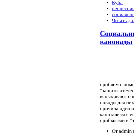
Куба
репресси
социальн
Читать да
Социальны
канонады
проблем с пом
"защиты отечест
вспыхивают со
поводы для них
причина одна и
капитализм с е
прибылями и "э
От admin 