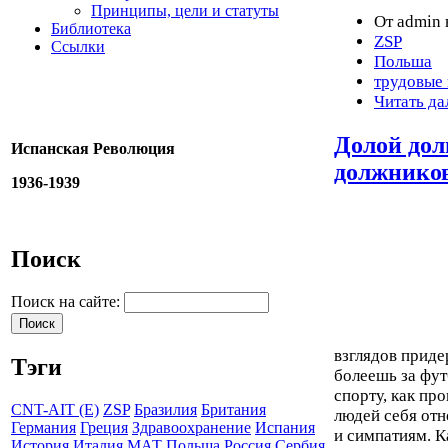
Принципы, цели и статуты
От admin 
Библиотека
ZSP
Ссылки
Польша
трудовые
Читать да
Долой дол
Испанская Революция
должников
1936-1939
Поиск
Поиск на сайте:
взглядов прид
Тэги
болеешь за фут
спорту, как пр
CNT-AIT (E)
ZSP
Бразилия
Британия
людей себя отн
Германия
Греция
Здравоохранение
Испания
и симпатиям. К
История
Италия
МАТ
Польша
Россия
Сербия