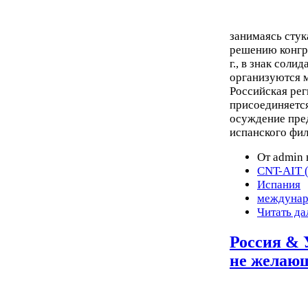
занимаясь стук
решению конгре
г., в знак сол
организуются 
Российская ре
присоединяется
осуждение пред
испанского фил
От admin 
CNT-AIT 
Испания
междунар
Читать да
Россия & 
не желающ