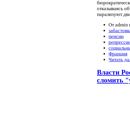
бюрократическ
отказываясь о
парализуют дв
От admin 
забастовк
пенсии
репресси
социальн
Франция
Читать да
Власти Ро
сломить "