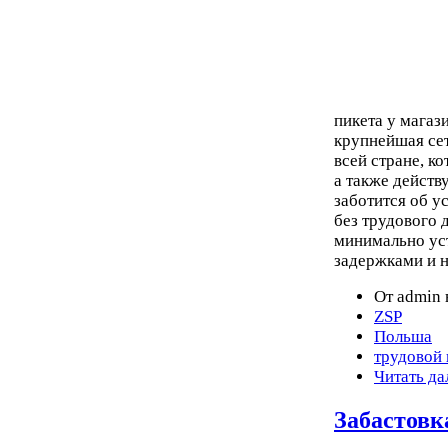
пикета у магаз
крупнейшая се
всей стране, к
а также действ
заботится об у
без трудового 
минимально уст
задержками и 
От admin 
ZSP
Польша
трудовой
Читать да
Забастовк