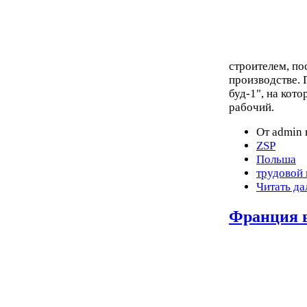
строителем, по
производстве. 
буд-1", на кот
рабочий.
От admin 
ZSP
Польша
трудовой
Читать да
Франция в