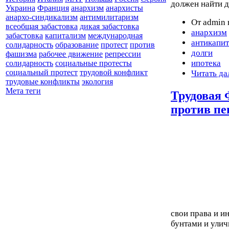
должен найти д
Украина
Франция
анархизм
анархисты
анархо-синдикализм
антимилитаризм
От admin 
всеобщая забастовка
дикая забастовка
анархизм
забастовка
капитализм
международная
антикапи
солидарность
образование
протест
против
долги
фашизма
рабочее движение
репрессии
ипотека
солидарность
социальные протесты
социальный протест
трудовой конфликт
Читать да
трудовые конфликты
экология
Мета теги
Трудовая 
против п
свои права и 
бунтами и улич