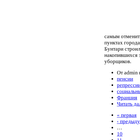
самым отменит
пунктах город
Бунтари строил
накопившихся 
уборщиков.
От admin 
пенсии
репресси
социальн
Франция
Читать да
« первая
‹ предыд
…
10