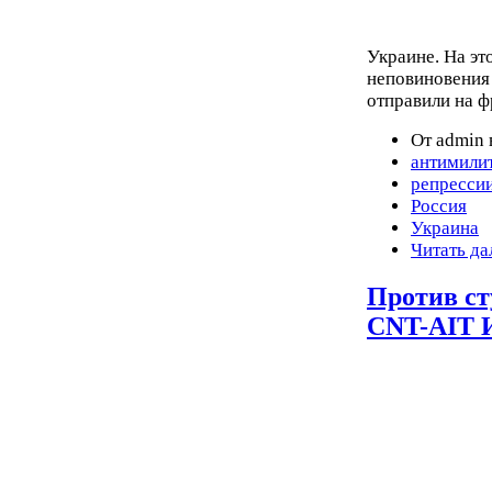
Украине. На э
неповиновения 
отправили на ф
От admin 
антимили
репресси
Россия
Украина
Читать да
Против ст
CNT-AIT 