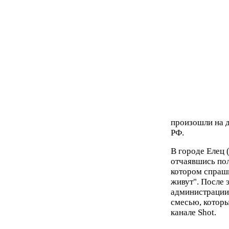
произошли на д
РФ.
В городе Елец 
отчаявшись пол
котором спрашив
живут". После э
администрации 
смесью, которы
канале Shot.