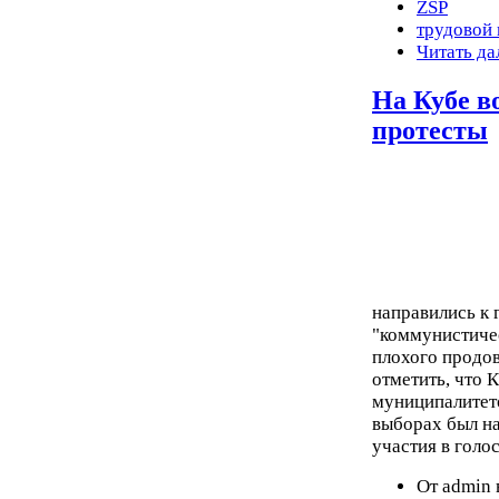
ZSP
трудовой
Читать да
На Кубе в
протесты
направились к
"коммунистиче
плохого продов
отметить, что 
муниципалитето
выборах был н
участия в голо
От admin 