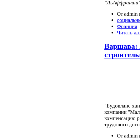
"ЛьАффранши"
От admin 
социальн
Франция
Читать да
Варшава: 
строител
"Будовлане хан
компании "Мал-
компенсацию ра
трудового дого
От admin 