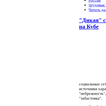
Россия
трудовые
Читать да
"Дикая" с
на Кубе
социальных се
источники хар
"небрежность",
"забастовка".