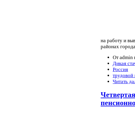
на работу и вы
районах города
От admin 
Дикая ста
Россия
трудовой
Читать да
Четвертая
пенсионн