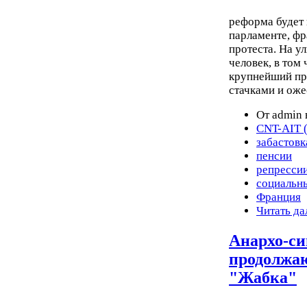
реформа будет 
парламенте, ф
протеста. На у
человек, в том
крупнейший пр
стачками и ож
От admin 
CNT-AIT (
забастовк
пенсии
репресси
социальн
Франция
Читать да
Анархо-с
продолжаю
"Жабка"