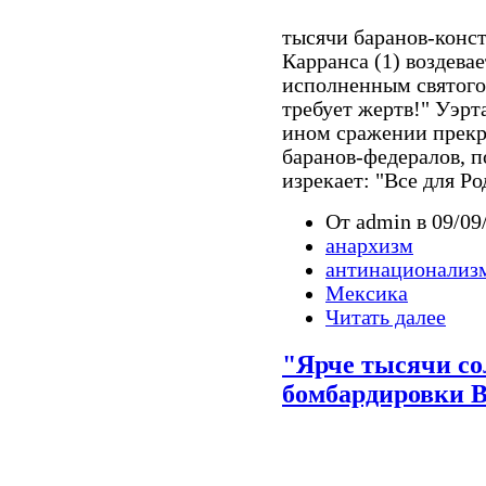
тысячи баранов-конс
Карранса (1) воздевае
исполненным святого 
требует жертв!" Уэрта
ином сражении прекр
баранов-федералов, п
изрекает: "Все для Р
От admin в 09/09
анархизм
антинационализ
Мексика
Читать далее
"Ярче тысячи со
бомбардировки 