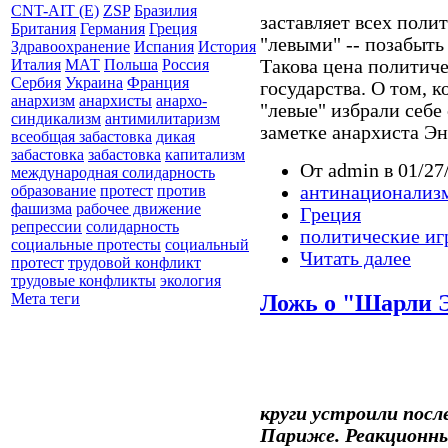
CNT-AIT (E)
ZSP
Бразилия
заставляет всех поли
Британия
Германия
Греция
"левыми" -- позабыть
Здравоохранение
Испания
История
Такова цена политиче
Италия
МАТ
Польша
Россия
Сербия
Украина
Франция
государства. О том, 
анархизм
анархисты
анархо-
"левые" избрали себе
синдикализм
антимилитаризм
заметке анархиста Э
всеобщая забастовка
дикая
забастовка
забастовка
капитализм
От admin в 01/27
международная солидарность
антинационализ
образование
протест
против
фашизма
рабочее движение
Греция
репрессии
солидарность
политические иг
социальные протесты
социальный
Читать далее
протест
трудовой конфликт
трудовые конфликты
экология
Ложь о "Шарли 
Мета теги
круги устроили посл
Париже. Реакционны