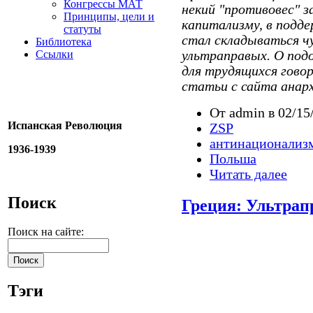
Конгрессы МАТ
некий "противовес" з
Принципы, цели и
капитализму, в подд
статуты
стал складываться ч
Библиотека
Ссылки
ультраправых. О под
для трудящихся говор
статьи с сайта анар
От admin в 02/15
Испанская Революция
ZSP
антинационализ
1936-1939
Польша
Читать далее
Поиск
Греция: Ультра
Поиск на сайте:
Тэги