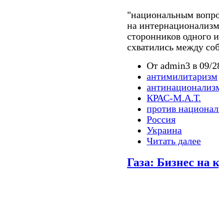
"национальным вопрос
на интернационализм
сторонников одного и
схватились между соб
От admin3 в 09/2
антимилитаризм
антинационализ
КРАС-М.А.Т.
против национа
Россия
Украина
Читать далее
Газа: Бизнес на 