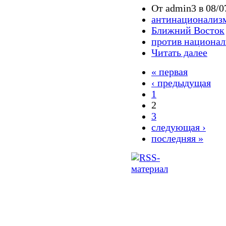
От admin3 в 08/0
антинационализ
Ближний Восток
против национа
Читать далее
« первая
‹ предыдущая
1
2
3
следующая ›
последняя »