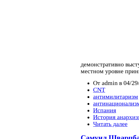
демонстративно высту
местном уровне прини
От admin в 04/29
CNT
антимилитаризм
антинационализ
Испания
История анархиз
Читать далее
Самуил Шварцба