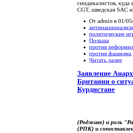
синдикалистов, куда в
CGT, шведская SAC и
От admin в 01/05
антинационализ
политические иг
Польша
против реформи
против фашизма
Читать далее
Заявление Анарх
Британии о ситу
Курдистане
(Роджаве) и роль "
(РПК) и сопоставле