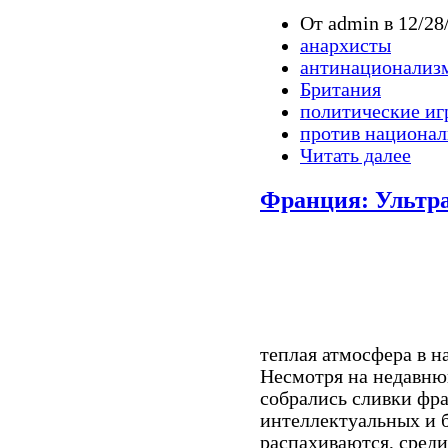
От admin в 12/28
анархисты
антинационализ
Британия
политические иг
против национа
Читать далее
Франция: Ультр
теплая атмосфера в н
Несмотря на недавню
собрались сливки фр
интеллектуальных и б
распахиваются, сред