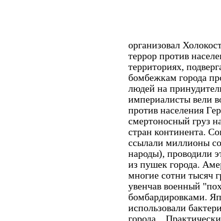
организовал Холокос
террор против насел
территориях, подверг
бомбежкам города пр
людей на принудитель
империалисты вели в
против населения Гер
смертоносный груз н
стран континента. С
ссылали миллионы со
народы), проводили э
из пушек города. Ам
многие сотни тысяч 
увенчав военный "по
бомбардировками. Я
использовали бактер
города... Практическ