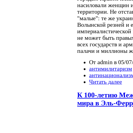
насиловали женщин и
территории. Не отста
"малые": те же укра
Волынской резней и 
империалистической 
не может быть правых
всех государств и а
палачи и миллионы же
От admin в 05/07/
антимилитаризм
антинационализ
Читать далее
К 100-летию Меж
мира в Эль-Ферр