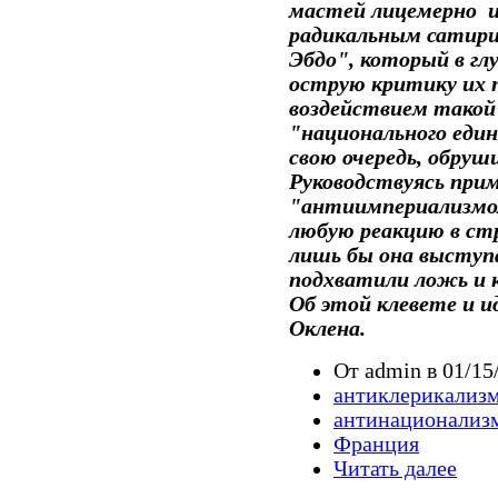
мастей лицемерно и
радикальным сатир
Эбдо", который в гл
острую критику их 
воздействием тако
"национального един
свою очередь, обру
Руководствуясь пр
"антиимпериализмо
любую реакцию в стр
лишь бы она выступ
подхватили ложь и 
Об этой клевете и и
Оклена.
От admin в 01/15
антиклерикализ
антинационализ
Франция
Читать далее